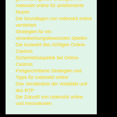
rodeoslot online für ambitionierte
Nutzer
Die Grundlagen von rodeoslot online
verstehen
Strategien für ein
verantwortungsbewusstes Spielen
Die Auswahl des richtigen Online-
Casinos
Sicherheitsaspekte bei Online-
Casinos
Fortgeschrittene Strategien und
Tipps für rodeoslot online
Das Verständnis der Volatilität und
des RTP
Die Zukunft von rodeoslot online
und Innovationen