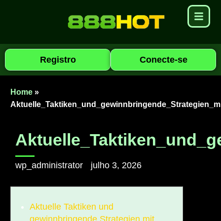
Registro
Conecte-se
Home
»
Aktuelle_Taktiken_und_gewinnbringende_Strategien_mi
Aktuelle_Taktiken_und_g
wp_administrator
julho 3, 2026
Aktuelle Taktiken und
gewinnbringende Strategien mit