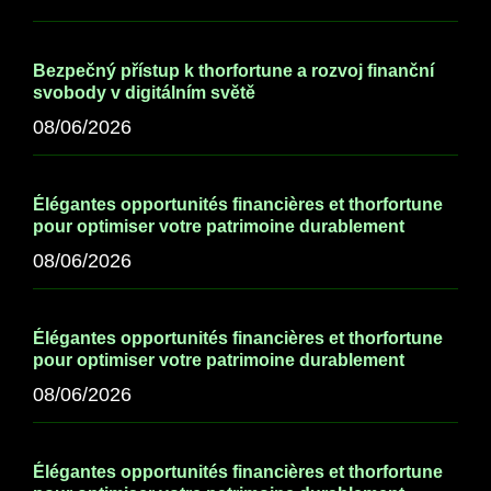
Bezpečný přístup k thorfortune a rozvoj finanční
svobody v digitálním světě
08/06/2026
Élégantes opportunités financières et thorfortune
pour optimiser votre patrimoine durablement
08/06/2026
Élégantes opportunités financières et thorfortune
pour optimiser votre patrimoine durablement
08/06/2026
Élégantes opportunités financières et thorfortune