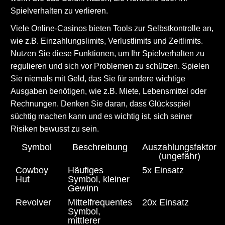
Spielverhalten zu verlieren.
Viele Online-Casinos bieten Tools zur Selbstkontrolle an,
wie z.B. Einzahlungslimits, Verlustlimits und Zeitlimits.
Nutzen Sie diese Funktionen, um Ihr Spielverhalten zu
regulieren und sich vor Problemen zu schützen. Spielen
Sie niemals mit Geld, das Sie für andere wichtige
Ausgaben benötigen, wie z.B. Miete, Lebensmittel oder
Rechnungen. Denken Sie daran, dass Glücksspiel
süchtig machen kann und es wichtig ist, sich seiner
Risiken bewusst zu sein.
Symbol
Beschreibung
Auszahlungsfaktor
(ungefähr)
Cowboy
Häufiges
5x Einsatz
Hut
Symbol, kleiner
Gewinn
Revolver
Mittelfrequentes
20x Einsatz
Symbol,
mittlerer