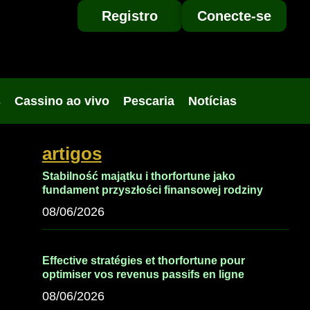
Registro
Conecte-se
s
Cassino ao vivo
Pescaria
Notícias
artigos
Stabilność majątku i thorfortune jako
fundament przyszłości finansowej rodziny
08/06/2026
Effective stratégies et thorfortune pour
optimiser vos revenus passifs en ligne
08/06/2026