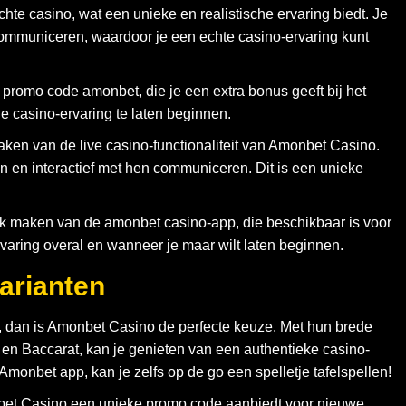
hte casino, wat een unieke en realistische ervaring biedt. Je
 communiceren, waardoor je een echte casino-ervaring kunt
promo code amonbet, die je een extra bonus geeft bij het
e casino-ervaring te laten beginnen.
aken van de live casino-functionaliteit van Amonbet Casino.
n en interactief met hen communiceren. Dit is een unieke
ik maken van de amonbet casino-app, die beschikbaar is voor
rvaring overal en wanneer je maar wilt laten beginnen.
varianten
g, dan is Amonbet Casino de perfecte keuze. Met hun brede
en Baccarat, kan je genieten van een authentieke casino-
 Amonbet app, kan je zelfs op de go een spelletje tafelspellen!
nbet Casino een unieke promo code aanbiedt voor nieuwe