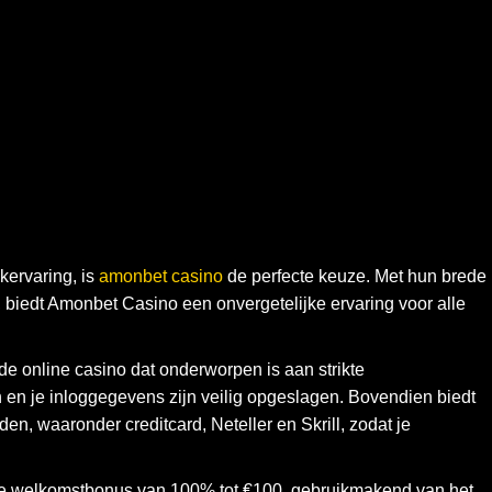
kervaring, is
amonbet casino
de perfecte keuze. Met hun brede
 biedt Amonbet Casino een onvergetelijke ervaring voor alle
e online casino dat onderworpen is aan strikte
en en je inloggegevens zijn veilig opgeslagen. Bovendien biedt
 waaronder creditcard, Neteller en Skrill, zodat je
eve welkomstbonus van 100% tot €100, gebruikmakend van het