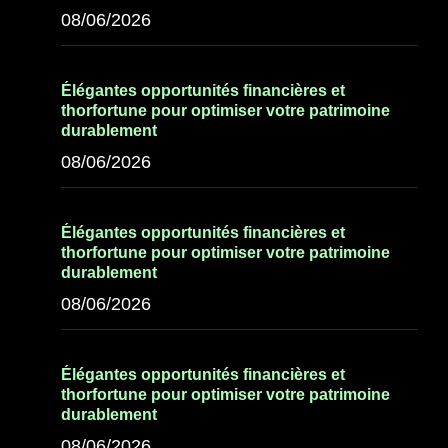
08/06/2026
Élégantes opportunités financières et
thorfortune pour optimiser votre patrimoine
durablement
08/06/2026
Élégantes opportunités financières et
thorfortune pour optimiser votre patrimoine
durablement
08/06/2026
Élégantes opportunités financières et
thorfortune pour optimiser votre patrimoine
durablement
08/06/2026