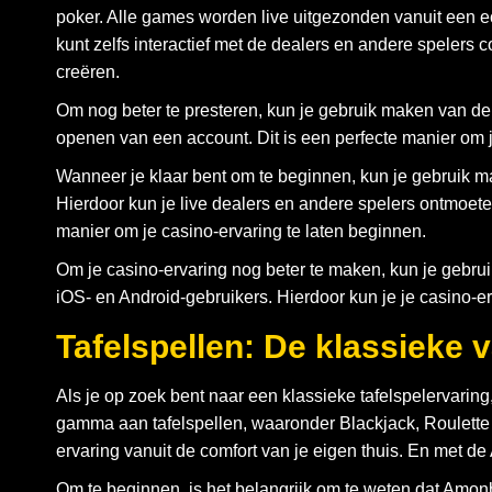
poker. Alle games worden live uitgezonden vanuit een ec
kunt zelfs interactief met de dealers en andere spelers
creëren.
Om nog beter te presteren, kun je gebruik maken van de 
openen van een account. Dit is een perfecte manier om j
Wanneer je klaar bent om te beginnen, kun je gebruik m
Hierdoor kun je live dealers en andere spelers ontmoete
manier om je casino-ervaring te laten beginnen.
Om je casino-ervaring nog beter te maken, kun je gebru
iOS- en Android-gebruikers. Hierdoor kun je je casino-e
Tafelspellen: De klassieke 
Als je op zoek bent naar een klassieke tafelspelervarin
gamma aan tafelspellen, waaronder Blackjack, Roulette 
ervaring vanuit de comfort van je eigen thuis. En met de
Om te beginnen, is het belangrijk om te weten dat Amo