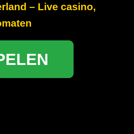
land – Live casino,
tomaten
SPELEN