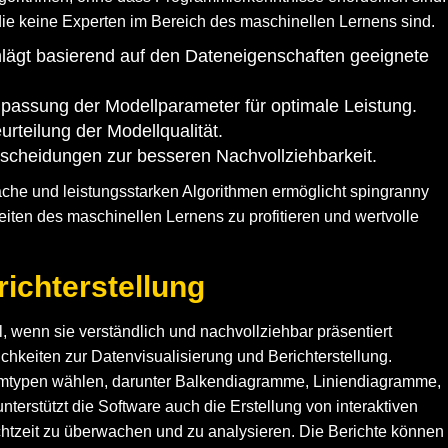
ie keine Experten im Bereich des maschinellen Lernens sind.
lägt basierend auf den Dateneigenschaften geeignete
assung der Modellparameter für optimale Leistung.
teilung der Modellqualität.
ntscheidungen zur besseren Nachvollziehbarkeit.
äche und leistungsstarken Algorithmen ermöglicht spingranny
iten des maschinellen Lernens zu profitieren und wertvolle
ichterstellung
, wenn sie verständlich und nachvollziehbar präsentiert
chkeiten zur Datenvisualisierung und Berichterstellung.
mmtypen wählen, darunter Balkendiagramme, Liniendiagramme,
rstützt die Software auch die Erstellung von interaktiven
htzeit zu überwachen und zu analysieren. Die Berichte können