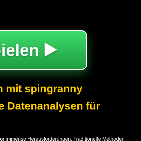
ielen ▶️
n mit spingranny
e Datenanalysen für
vor immense Herausforderungen. Traditionelle Methoden