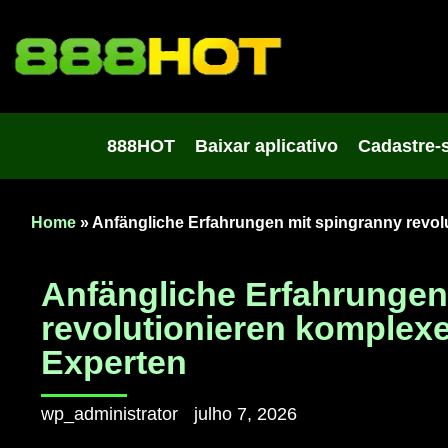
888HOT
Baixar aplicativo
Cadastre-
Home
»
Anfängliche Erfahrungen mit spingranny revol
Anfängliche Erfahrungen
revolutionieren komplex
Experten
wp_administrator
julho 7, 2026