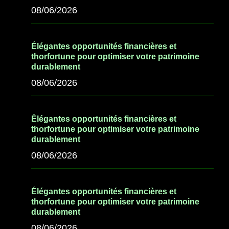
08/06/2026
Élégantes opportunités financières et
thorfortune pour optimiser votre patrimoine
durablement
08/06/2026
Élégantes opportunités financières et
thorfortune pour optimiser votre patrimoine
durablement
08/06/2026
Élégantes opportunités financières et
thorfortune pour optimiser votre patrimoine
durablement
08/06/2026