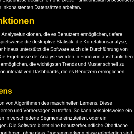
er inkonsistenten Datensätzen arbeiten.
nktionen
en Analysefunktionen, die es Benutzern ermöglichen, tiefere
elsweise die deskriptive Statistik, die Korrelationsanalyse,
r hinaus unterstützt die Software auch die Durchführung von
 Die Ergebnisse der Analyse werden in Form von anschaulichen
 ermöglichen, die wichtigsten Trends und Muster schnell zu
von interaktiven Dashboards, die es Benutzern ermöglichen,
nens
ation von Algorithmen des maschinellen Lernens. Diese
ernen und Vorhersagen zu treffen. So kann beispielsweise ein
n in verschiedene Segmente einzuteilen, oder ein
n. Die Software bietet eine benutzerfreundliche Oberfläche
gorithmen, ohne dass Programmierkenntnisse erforderlich sind.