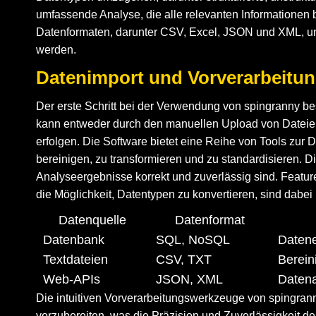
umfassende Analyse, die alle relevanten Informationen be
Datenformaten, darunter CSV, Excel, JSON und XML, und
werden.
Datenimport und Vorverarbeitu
Der erste Schritt bei der Verwendung von spingranny bes
kann entweder durch den manuellen Upload von Dateien
erfolgen. Die Software bietet eine Reihe von Tools zur
bereinigen, zu transformieren und zu standardisieren. Die
Analyseergebnisse korrekt und zuverlässig sind. Featu
die Möglichkeit, Datentypen zu konvertieren, sind dabei 
Datenquelle
Datenformat
Datenbank
SQL, NoSQL
Datene
Textdateien
CSV, TXT
Berein
Web-APIs
JSON, XML
Datena
Die intuitiven Vorverarbeitungswerkzeuge von spingrann
vorzubereiten, was die Präzision und Zuverlässigkeit de