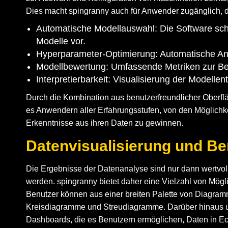
Dies macht spingranny auch für Anwender zugänglich, d
Automatische Modellauswahl: Die Software sch
Modelle vor.
Hyperparameter-Optimierung: Automatische Anp
Modellbewertung: Umfassende Metriken zur Beur
Interpretierbarkeit: Visualisierung der Modelle
Durch die Kombination aus benutzerfreundlicher Oberfl
es Anwendern aller Erfahrungsstufen, von den Möglichke
Erkenntnisse aus ihren Daten zu gewinnen.
Datenvisualisierung und Ber
Die Ergebnisse der Datenanalyse sind nur dann wertvoll
werden. spingranny bietet daher eine Vielzahl von Mögli
Benutzer können aus einer breiten Palette von Diagra
Kreisdiagramme und Streudiagramme. Darüber hinaus unte
Dashboards, die es Benutzern ermöglichen, Daten in Ec