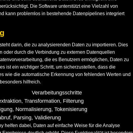
rücksichtigt. Die Software unterstützt eine Vielzahl von
 kann problemlos in bestehende Datenpipelines integriert
ng
teht darin, die zu analysierenden Daten zu importieren. Dies
 oder durch die Verbindung zu externen Datenquellen
 Datenvorverarbeitung, die es Benutzern ermöglichen, Daten zu
s ist ein wichtiger Schritt, um sicherzustellen, dass die
res wie die automatische Erkennung von fehlenden Werten und
besonders hilfreich.
Verarbeitungsschritte
xtraktion, Transformation, Filterung
igung, Normalisierung, Tokenisierung
bruf, Parsing, Validierung
y helfen dabei, Daten auf einfache Weise für die Analyse
r Ergebnisse deutlich erhöht. Diese Funktionalität ist besonders