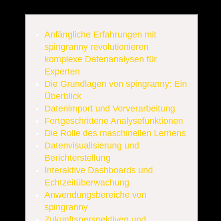
Anfängliche Erfahrungen mit
spingranny revolutionieren
komplexe Datenanalysen für
Experten
Die Grundlagen von spingranny: Ein
Überblick
Datenimport und Vorverarbeitung
Fortgeschrittene Analysefunktionen
Die Rolle des maschinellen Lernens
Datenvisualisierung und
Berichterstellung
Interaktive Dashboards und
Echtzeitüberwachung
Anwendungsbereiche von
spingranny
Zukunftsperspektiven und