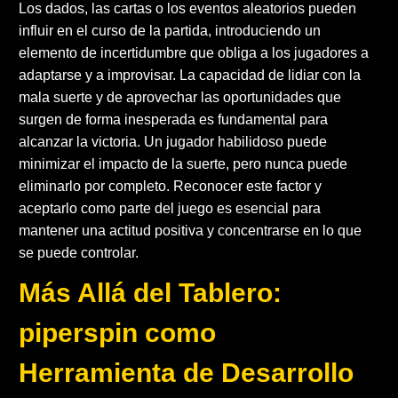
Los dados, las cartas o los eventos aleatorios pueden
influir en el curso de la partida, introduciendo un
elemento de incertidumbre que obliga a los jugadores a
adaptarse y a improvisar. La capacidad de lidiar con la
mala suerte y de aprovechar las oportunidades que
surgen de forma inesperada es fundamental para
alcanzar la victoria. Un jugador habilidoso puede
minimizar el impacto de la suerte, pero nunca puede
eliminarlo por completo. Reconocer este factor y
aceptarlo como parte del juego es esencial para
mantener una actitud positiva y concentrarse en lo que
se puede controlar.
Más Allá del Tablero:
piperspin
como
Herramienta de Desarrollo