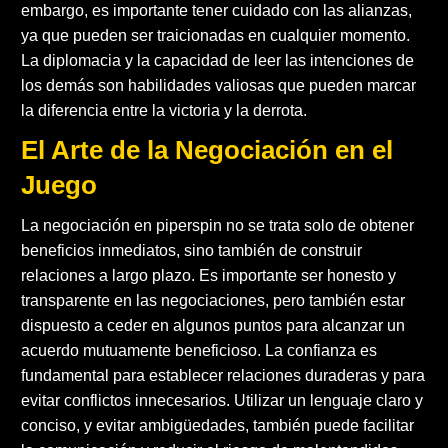
embargo, es importante tener cuidado con las alianzas,
ya que pueden ser traicionadas en cualquier momento.
La diplomacia y la capacidad de leer las intenciones de
los demás son habilidades valiosas que pueden marcar
la diferencia entre la victoria y la derrota.
El Arte de la Negociación en el
Juego
La negociación en
piperspin
no se trata solo de obtener
beneficios inmediatos, sino también de construir
relaciones a largo plazo. Es importante ser honesto y
transparente en las negociaciones, pero también estar
dispuesto a ceder en algunos puntos para alcanzar un
acuerdo mutuamente beneficioso. La confianza es
fundamental para establecer relaciones duraderas y para
evitar conflictos innecesarios. Utilizar un lenguaje claro y
conciso, y evitar ambigüedades, también puede facilitar