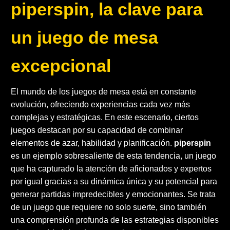
piperspin, la clave para
un juego de mesa
excepcional
El mundo de los juegos de mesa está en constante
evolución, ofreciendo experiencias cada vez más
complejas y estratégicas. En este escenario, ciertos
juegos destacan por su capacidad de combinar
elementos de azar, habilidad y planificación.
piperspin
es un ejemplo sobresaliente de esta tendencia, un juego
que ha capturado la atención de aficionados y expertos
por igual gracias a su dinámica única y su potencial para
generar partidas impredecibles y emocionantes. Se trata
de un juego que requiere no solo suerte, sino también
una comprensión profunda de las estrategias disponibles