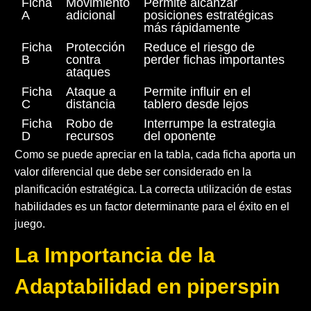
Ficha
Movimiento
Permite alcanzar
A
adicional
posiciones estratégicas
más rápidamente
Ficha
Protección
Reduce el riesgo de
B
contra
perder fichas importantes
ataques
Ficha
Ataque a
Permite influir en el
C
distancia
tablero desde lejos
Ficha
Robo de
Interrumpe la estrategia
D
recursos
del oponente
Como se puede apreciar en la tabla, cada ficha aporta un
valor diferencial que debe ser considerado en la
planificación estratégica. La correcta utilización de estas
habilidades es un factor determinante para el éxito en el
juego.
La Importancia de la
Adaptabilidad en
piperspin