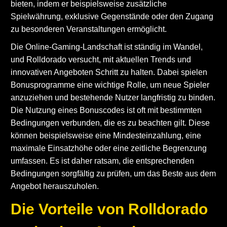
bieten, indem er beispielsweise zusätzliche
Spielwährung, exklusive Gegenstände oder den Zugang
zu besonderen Veranstaltungen ermöglicht.
Die Online-Gaming-Landschaft ist ständig im Wandel,
und Rolldorado versucht, mit aktuellen Trends und
innovativen Angeboten Schritt zu halten. Dabei spielen
Bonusprogramme eine wichtige Rolle, um neue Spieler
anzuziehen und bestehende Nutzer langfristig zu binden.
Die Nutzung eines Bonuscodes ist oft mit bestimmten
Bedingungen verbunden, die es zu beachten gilt. Diese
können beispielsweise eine Mindesteinzahlung, eine
maximale Einsatzhöhe oder eine zeitliche Begrenzung
umfassen. Es ist daher ratsam, die entsprechenden
Bedingungen sorgfältig zu prüfen, um das Beste aus dem
Angebot herauszuholen.
Die Vorteile von Rolldorado