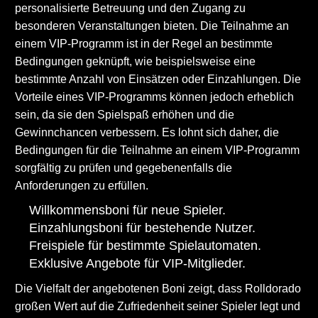
personalisierte Betreuung und den Zugang zu
besonderen Veranstaltungen bieten. Die Teilnahme an
einem VIP-Programm ist in der Regel an bestimmte
Bedingungen geknüpft, wie beispielsweise eine
bestimmte Anzahl von Einsätzen oder Einzahlungen. Die
Vorteile eines VIP-Programms können jedoch erheblich
sein, da sie den Spielspaß erhöhen und die
Gewinnchancen verbessern. Es lohnt sich daher, die
Bedingungen für die Teilnahme an einem VIP-Programm
sorgfältig zu prüfen und gegebenenfalls die
Anforderungen zu erfüllen.
Willkommensboni für neue Spieler.
Einzahlungsboni für bestehende Nutzer.
Freispiele für bestimmte Spielautomaten.
Exklusive Angebote für VIP-Mitglieder.
Die Vielfalt der angebotenen Boni zeigt, dass Rolldorado
großen Wert auf die Zufriedenheit seiner Spieler legt und