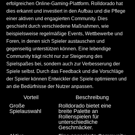
erfolgreichen Online-Gaming-Plattform. Rolldorado hat
dies erkannt und investiert in den Aufbau und die Pflege
einer aktiven und engagierten Community. Dies
geschieht durch verschiedene Maßnahmen, wie
beispielsweise regelmäßige Events, Wettbewerbe und
Foren, in denen sich Spieler austauschen und
gegenseitig unterstützen können. Eine lebendige
Community trägt nicht nur zur Steigerung des
Spielspaßes bei, sondern auch zur Verbesserung der
Spiele selbst. Durch das Feedback und die Vorschläge
der Spieler können Entwickler die Spiele optimieren und
an die Bedürfnisse der Nutzer anpassen.
Vorteil
Beschreibung
Große
Rolldorado bietet eine
Spielauswahl
breite Palette an
Rollenspielen für
unterschiedliche
Geschmäcker.