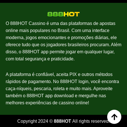
O 888HOT Cassino é uma das plataformas de apostas
online mais populares no Brasil. Com uma interface
moderna, jogos emocionantes e promoções diárias, ele
oferece tudo que os jogadores brasileiros procuram. Além
disso, o 888HOT app permite jogar em qualquer lugar,
com total segurança e praticidade.
A plataforma é confiável, aceita PIX e outros métodos
rápidos de pagamento. No 888HOT login, você encontra
caça-níqueis, pescaria, roleta e muito mais. Aproveite
também o 888HOT app download e mergulhe nas
melhores experiências de cassino online!
Copyright 2024 ©
888HOT
All rights reserved.