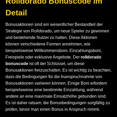
Rolldorado Bonuscode im
Detail
Bonusaktionen sind ein wesentlicher Bestandteil der
Strategie von Rolldorado, um neue Spieler zu gewinnen
und bestehende Nutzer zu halten. Diese Aktionen
können verschiedene Formen annehmen, wie
beispielsweise Willkommensboni, Einzahlungsboni,
Freispiele oder exklusive Angebote. Der
rolldorado
bonuscode
ist oft der Schlüssel, um diese
Bonusaktionen freizuschalten. Es ist wichtig zu beachten,
dass die Bedingungen für die Inanspruchnahme von
Bonusaktionen variieren können. Einige Boni erfordern
beispielsweise eine bestimmte Einzahlung, während
andere an eine maximale Einsatzhöhe gebunden sind.
Es ist daher ratsam, die Bonusbedingungen sorgfältig zu
prüfen, bevor man einen Bonus in Anspruch nimmt.