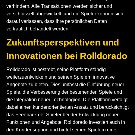
verhindern. Alle Transaktionen werden sicher und
verschlüsselt abgewickelt, und die Spieler können sich
darauf verlassen, dass ihre persönlichen Daten
vertraulich behandelt werden.
Zukunftsperspektiven und
Innovationen bei Rolldorado
Rolldorado ist bestrebt, seine Plattform ständig
weiterzuentwickeln und seinen Spielern innovative
Angebote zu bieten. Dies umfasst die Einführung neuer
Spiele, die Verbesserung der bestehenden Spiele und
die Integration neuer Technologien. Die Plattform verfolgt
dabei einen kundenorientierten Ansatz und berücksichtigt
das Feedback der Spieler bei der Entwicklung neuer
Funktionen und Angebote. Rolldorado investiert auch in
den Kundensupport und bietet seinen Spielern eine