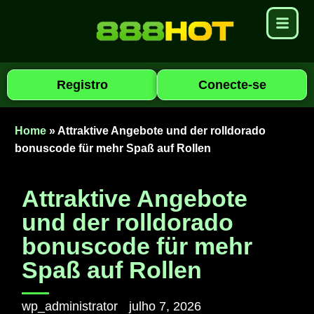
Registro
Conecte-se
Home
»
Attraktive Angebote und der rolldorado
bonuscode für mehr Spaß auf Rollen
Attraktive Angebote
und der rolldorado
bonuscode für mehr
Spaß auf Rollen
wp_administrator
julho 7, 2026