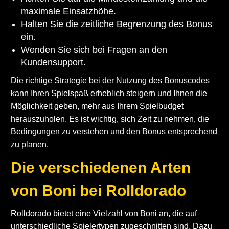
maximale Einsatzhöhe.
Halten Sie die zeitliche Begrenzung des Bonus
ein.
Wenden Sie sich bei Fragen an den
Kundensupport.
Die richtige Strategie bei der Nutzung des Bonuscodes
kann Ihren Spielspaß erheblich steigern und Ihnen die
Möglichkeit geben, mehr aus Ihrem Spielbudget
herauszuholen. Es ist wichtig, sich Zeit zu nehmen, die
Bedingungen zu verstehen und den Bonus entsprechend
zu planen.
Die verschiedenen Arten
von Boni bei Rolldorado
Rolldorado bietet eine Vielzahl von Boni an, die auf
unterschiedliche Spielertypen zugeschnitten sind. Dazu