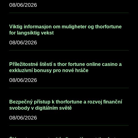
08/06/2026
Viktig informasjon om muligheter og thorfortune
for langsiktig vekst
08/06/2026
Příležitostné štěstí s thor fortune online casino a
exkluzivní bonusy pro nové hráče
08/06/2026
Bezpečný přístup k thorfortune a rozvoj finanční
svobody v digitálním světě
08/06/2026