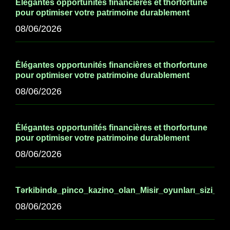
Élégantes opportunités financières et thorfortune
pour optimiser votre patrimoine durablement
08/06/2026
Élégantes opportunités financières et thorfortune
pour optimiser votre patrimoine durablement
08/06/2026
Élégantes opportunités financières et thorfortune
pour optimiser votre patrimoine durablement
08/06/2026
Tərkibində_pinco_kazino_olan_Misir_oyunları_sizi_əf
08/06/2026