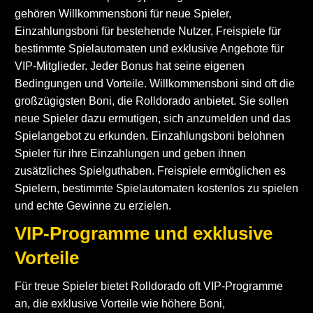
gehören Willkommensboni für neue Spieler,
Einzahlungsboni für bestehende Nutzer, Freispiele für
bestimmte Spielautomaten und exklusive Angebote für
VIP-Mitglieder. Jeder Bonus hat seine eigenen
Bedingungen und Vorteile. Willkommensboni sind oft die
großzügigsten Boni, die Rolldorado anbietet. Sie sollen
neue Spieler dazu ermutigen, sich anzumelden und das
Spielangebot zu erkunden. Einzahlungsboni belohnen
Spieler für ihre Einzahlungen und geben ihnen
zusätzliches Spielguthaben. Freispiele ermöglichen es
Spielern, bestimmte Spielautomaten kostenlos zu spielen
und echte Gewinne zu erzielen.
VIP-Programme und exklusive
Vorteile
Für treue Spieler bietet Rolldorado oft VIP-Programme
an, die exklusive Vorteile wie höhere Boni,