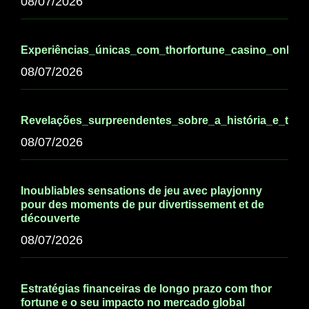
08/07/2026
Experiências_únicas_com_thorfortune_casino_online
08/07/2026
Revelações_surpreendentes_sobre_a_história_e_thor
08/07/2026
Inoubliables sensations de jeu avec playjonny
pour des moments de pur divertissement et de
découverte
08/07/2026
Estratégias financeiras de longo prazo com thor
fortune e o seu impacto no mercado global