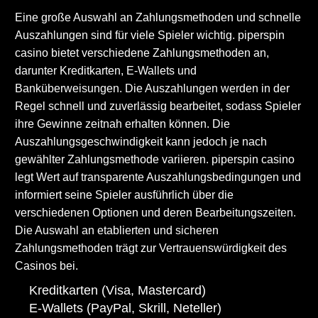
Eine große Auswahl an Zahlungsmethoden und schnelle
Auszahlungen sind für viele Spieler wichtig. piperspin
casino bietet verschiedene Zahlungsmethoden an,
darunter Kreditkarten, E-Wallets und
Banküberweisungen. Die Auszahlungen werden in der
Regel schnell und zuverlässig bearbeitet, sodass Spieler
ihre Gewinne zeitnah erhalten können. Die
Auszahlungsgeschwindigkeit kann jedoch je nach
gewählter Zahlungsmethode variieren. piperspin casino
legt Wert auf transparente Auszahlungsbedingungen und
informiert seine Spieler ausführlich über die
verschiedenen Optionen und deren Bearbeitungszeiten.
Die Auswahl an etablierten und sicheren
Zahlungsmethoden trägt zur Vertrauenswürdigkeit des
Casinos bei.
Kreditkarten (Visa, Mastercard)
E-Wallets (PayPal, Skrill, Neteller)