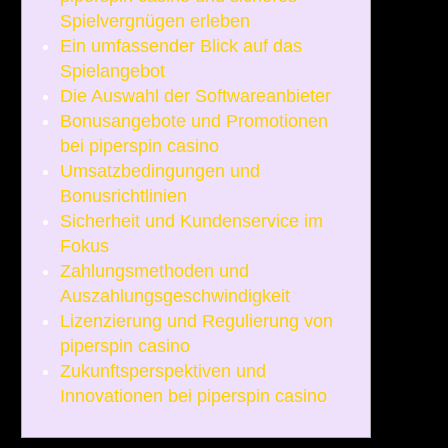
Spielvergnügen erleben
Ein umfassender Blick auf das
Spielangebot
Die Auswahl der Softwareanbieter
Bonusangebote und Promotionen
bei piperspin casino
Umsatzbedingungen und
Bonusrichtlinien
Sicherheit und Kundenservice im
Fokus
Zahlungsmethoden und
Auszahlungsgeschwindigkeit
Lizenzierung und Regulierung von
piperspin casino
Zukunftsperspektiven und
Innovationen bei piperspin casino