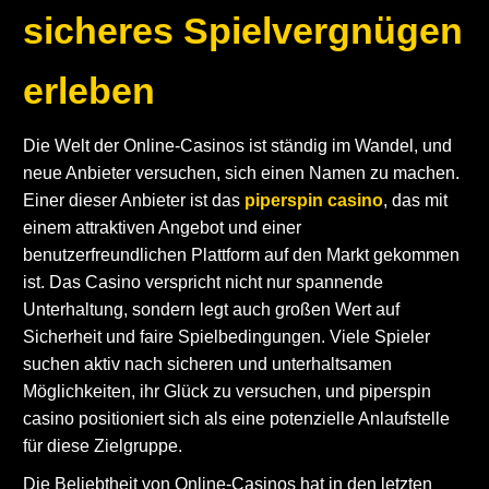
sicheres Spielvergnügen
erleben
Die Welt der Online-Casinos ist ständig im Wandel, und
neue Anbieter versuchen, sich einen Namen zu machen.
Einer dieser Anbieter ist das
piperspin casino
, das mit
einem attraktiven Angebot und einer
benutzerfreundlichen Plattform auf den Markt gekommen
ist. Das Casino verspricht nicht nur spannende
Unterhaltung, sondern legt auch großen Wert auf
Sicherheit und faire Spielbedingungen. Viele Spieler
suchen aktiv nach sicheren und unterhaltsamen
Möglichkeiten, ihr Glück zu versuchen, und piperspin
casino positioniert sich als eine potenzielle Anlaufstelle
für diese Zielgruppe.
Die Beliebtheit von Online-Casinos hat in den letzten