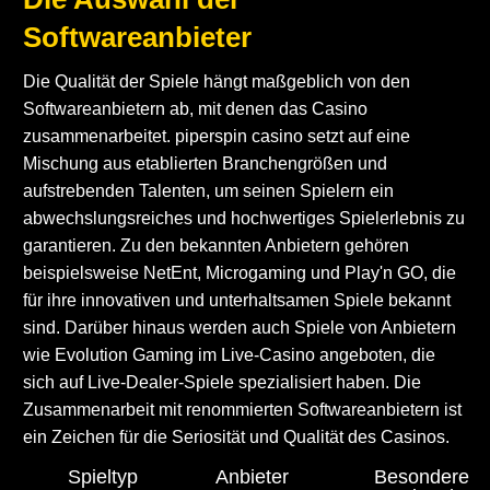
Softwareanbieter
Die Qualität der Spiele hängt maßgeblich von den
Softwareanbietern ab, mit denen das Casino
zusammenarbeitet. piperspin casino setzt auf eine
Mischung aus etablierten Branchengrößen und
aufstrebenden Talenten, um seinen Spielern ein
abwechslungsreiches und hochwertiges Spielerlebnis zu
garantieren. Zu den bekannten Anbietern gehören
beispielsweise NetEnt, Microgaming und Play'n GO, die
für ihre innovativen und unterhaltsamen Spiele bekannt
sind. Darüber hinaus werden auch Spiele von Anbietern
wie Evolution Gaming im Live-Casino angeboten, die
sich auf Live-Dealer-Spiele spezialisiert haben. Die
Zusammenarbeit mit renommierten Softwareanbietern ist
ein Zeichen für die Seriosität und Qualität des Casinos.
Spieltyp
Anbieter
Besondere