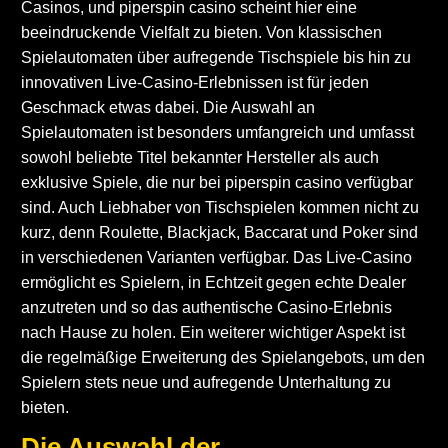
Casinos, und piperspin casino scheint hier eine
beeindruckende Vielfalt zu bieten. Von klassischen
Spielautomaten über aufregende Tischspiele bis hin zu
innovativen Live-Casino-Erlebnissen ist für jeden
Geschmack etwas dabei. Die Auswahl an
Spielautomaten ist besonders umfangreich und umfasst
sowohl beliebte Titel bekannter Hersteller als auch
exklusive Spiele, die nur bei piperspin casino verfügbar
sind. Auch Liebhaber von Tischspielen kommen nicht zu
kurz, denn Roulette, Blackjack, Baccarat und Poker sind
in verschiedenen Varianten verfügbar. Das Live-Casino
ermöglicht es Spielern, in Echtzeit gegen echte Dealer
anzutreten und so das authentische Casino-Erlebnis
nach Hause zu holen. Ein weiterer wichtiger Aspekt ist
die regelmäßige Erweiterung des Spielangebots, um den
Spielern stets neue und aufregende Unterhaltung zu
bieten.
Die Auswahl der