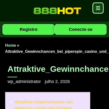
Registro
Conecte-se
Home
»
Attraktive_Gewinnchancen_bei_piperspin_casino_und_
Attraktive_Gewinnchance
wp_administrator
julho 2, 2026
Attraktive Gewinnchancen bei
piperspin casino und sicheres