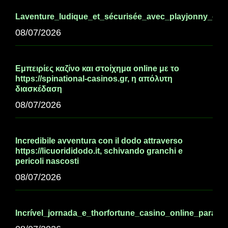
Laventure_ludique_et_sécurisée_avec_playjonny_casi
08/07/2026
Εμπειρίες καζίνο και στοίχημα online με το
https://spinational-casinos.gr, η απόλυτη
διασκέδαση
08/07/2026
Incredibile avventura con il dodo attraverso
https://licuorididodo.it, schivando granchi e
pericoli nascosti
08/07/2026
Incrível_jornada_e_thorfortune_casino_online_para