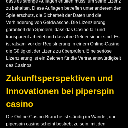
dass es strenge Auflagen erfüllen muss, um seine Lizenz
zu behalten. Diese Auflagen betreffen unter anderem den
Spielerschutz, die Sicherheit der Daten und die
Verhinderung von Geldwäsche. Die Lizenzierung
garantiert den Spielern, dass das Casino fair und
transparent arbeitet und dass ihre Gelder sicher sind. Es
ist ratsam, vor der Registrierung in einem Online-Casino
die Gültigkeit der Lizenz zu überprüfen. Eine seriöse
Lizenzierung ist ein Zeichen für die Vertrauenswürdigkeit
des Casinos.
Zukunftsperspektiven und
Innovationen bei piperspin
casino
Die Online-Casino-Branche ist ständig im Wandel, und
piperspin casino scheint bestrebt zu sein, mit den