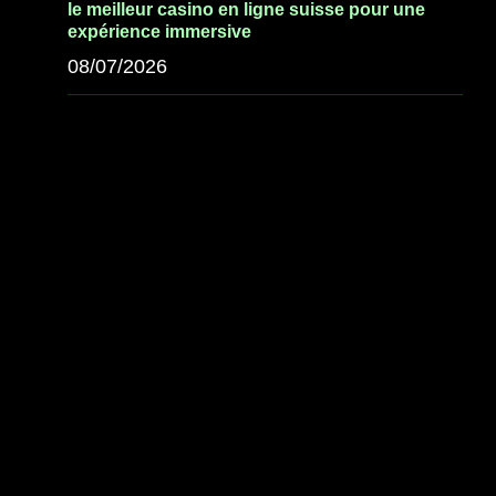
le meilleur casino en ligne suisse pour une
expérience immersive
08/07/2026