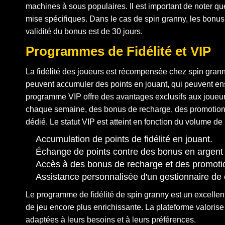
machines à sous populaires. Il est important de noter q
mise spécifiques. Dans le cas de spin granny, les bonus d
validité du bonus est de 30 jours.
Programmes de Fidélité et VIP
La fidélité des joueurs est récompensée chez spin gran
peuvent accumuler des points en jouant, qui peuvent en
programme VIP offre des avantages exclusifs aux joueur
chaque semaine, des bonus de recharge, des promotions
dédié. Le statut VIP est atteint en fonction du volume de 
Accumulation de points de fidélité en jouant.
Échange de points contre des bonus en argent 
Accès à des bonus de recharge et des promotio
Assistance personnalisée d'un gestionnaire de
Le programme de fidélité de spin granny est un excellen
de jeu encore plus enrichissante. La plateforme valorise 
adaptées à leurs besoins et à leurs préférences.