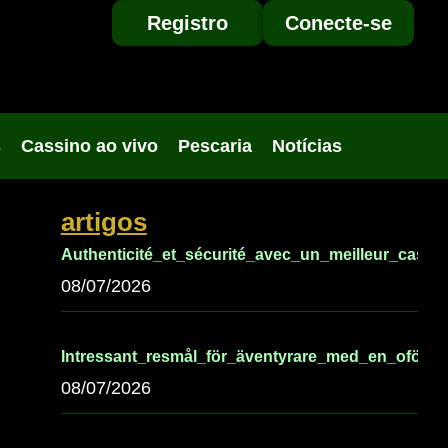
Registro
Conecte-se
s
Cassino ao vivo
Pescaria
Notícias
artigos
Authenticité_et_sécurité_avec_un_meilleur_casin
08/07/2026
Intressant_resmål_för_äventyrare_med_en_oförg
08/07/2026