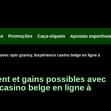
se
Promoções
Caça-níqueis
Apostas esportiva
avec spin granny, lexpérience casino belge en ligne à
nt et gains possibles avec
casino belge en ligne à