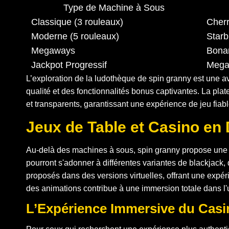
Type de Machine à Sous
Classique (3 rouleaux)
Cherr
Moderne (5 rouleaux)
Starb
Megaways
Bonan
Jackpot Progressif
Mega 
L’exploration de la ludothèque de spin granny est une 
qualité et des fonctionnalités bonus captivantes. La pla
et transparents, garantissant une expérience de jeu fiable
Jeux de Table et Casino en 
Au-delà des machines à sous, spin granny propose une s
pourront s'adonner à différentes variantes de blackjack, 
proposés dans des versions virtuelles, offrant une expér
des animations contribue à une immersion totale dans l'
L’Expérience Immersive du Casi