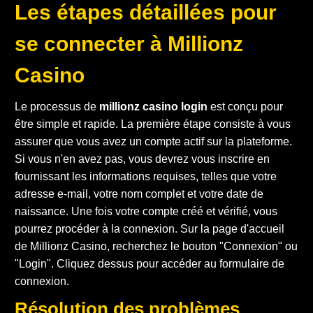
Les étapes détaillées pour
se connecter à Millionz
Casino
Le processus de
millionz casino login
est conçu pour
être simple et rapide. La première étape consiste à vous
assurer que vous avez un compte actif sur la plateforme.
Si vous n'en avez pas, vous devrez vous inscrire en
fournissant les informations requises, telles que votre
adresse e-mail, votre nom complet et votre date de
naissance. Une fois votre compte créé et vérifié, vous
pourrez procéder à la connexion. Sur la page d'accueil
de Millionz Casino, recherchez le bouton "Connexion" ou
"Login". Cliquez dessus pour accéder au formulaire de
connexion.
Résolution des problèmes