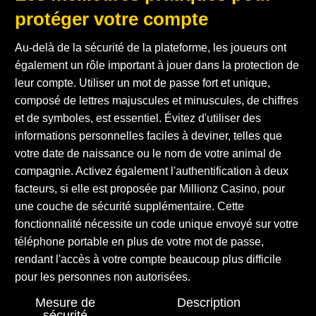
protéger votre compte
Au-delà de la sécurité de la plateforme, les joueurs ont
également un rôle important à jouer dans la protection de
leur compte. Utiliser un mot de passe fort et unique,
composé de lettres majuscules et minuscules, de chiffres
et de symboles, est essentiel. Évitez d'utiliser des
informations personnelles faciles à deviner, telles que
votre date de naissance ou le nom de votre animal de
compagnie. Activez également l'authentification à deux
facteurs, si elle est proposée par Millionz Casino, pour
une couche de sécurité supplémentaire. Cette
fonctionnalité nécessite un code unique envoyé sur votre
téléphone portable en plus de votre mot de passe,
rendant l'accès à votre compte beaucoup plus difficile
pour les personnes non autorisées.
Mesure de
Description
sécurité