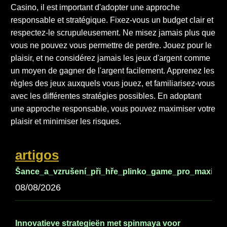
Casino, il est important d'adopter une approche
responsable et stratégique. Fixez-vous un budget clair et
respectez-le scrupuleusement. Ne misez jamais plus que
vous ne pouvez vous permettre de perdre. Jouez pour le
plaisir, et ne considérez jamais les jeux d'argent comme
un moyen de gagner de l'argent facilement. Apprenez les
règles des jeux auxquels vous jouez, et familiarisez-vous
avec les différentes stratégies possibles. En adoptant
une approche responsable, vous pouvez maximiser votre
plaisir et minimiser les risques.
artigos
Šance_a_vzrušení_při_hře_plinko_game_pro_maximá
08/08/2026
Innovatieve strategieën met spinmaya voor