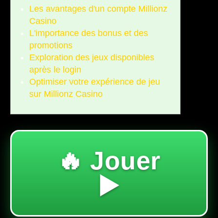
Les avantages d'un compte Millionz
Casino
L'importance des bonus et des
promotions
Exploration des jeux disponibles
après le login
Optimiser votre expérience de jeu
sur Millionz Casino
🔥 Jouer
▶️