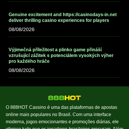
Genuine excitement and https://casinodays-in.net
deliver thrilling casino experiences for players
08/08/2026
Výjimečná příležitost a plinko game přináší
vzrušující zážitek s potenciálem vysokých výher
pro každého hráče
08/08/2026
O 888HOT Cassino é uma das plataformas de apostas
online mais populares no Brasil. Com uma interface
moderna, jogos emocionantes e promoções diárias, ele
oferece tudo que os jogadores brasileiros procuram. Além