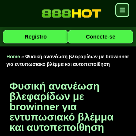
Registro
Conecte-se
Home
»
Φυσική ανανέωση βλεφαρίδων με browinner
για εντυπωσιακό βλέμμα και αυτοπεποίθηση
Φυσική ανανέωση
βλεφαρίδων με
browinner για
εντυπωσιακό βλέμμα
και αυτοπεποίθηση