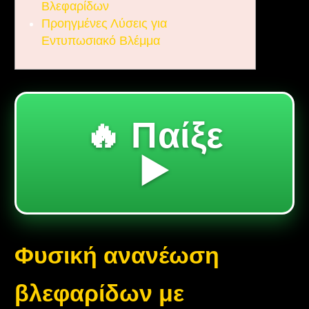
Βλεφαρίδων
Προηγμένες Λύσεις για
Εντυπωσιακό Βλέμμα
🔥 Παίξε
▶️
Φυσική ανανέωση
βλεφαρίδων με