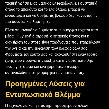
τακτική χρήση μιας μάσκας βλεφαρίδων, με συστατικά
όπως το αβοκάντο και το ελαιόλαδο, μπορεί να
ενυδατώσει και να θρέψει τις βλεφαρίδες, κάνοντάς τις
πιο δυνατές και λαμπερές.
Είναι σημαντικό να θυμάστε ότι η ομορφιά έρχεται από
μέσα. Η υγιεινή διατροφή, ο επαρκής ύπνος και η
διαχείριση του στρες είναι παράγοντες που επηρεάζουν
την υγεία και την εμφάνιση των βλεφαρίδων σας.
Φροντίστε τον εαυτό σας και ακολουθήστε έναν τρόπο
ζωής που προάγει την ευεξία και την αυτοπεποίθηση.
Ένα υγιές σώμα και ένα χαρούμενο πνεύμα
αντανακλώνται στην ομορφιά των ματιών σας.
Προηγμένες Λύσεις για
Εντυπωσιακό Βλέμμα
Η τεχνολογία και η επιστήμη προσφέρουν πλέον