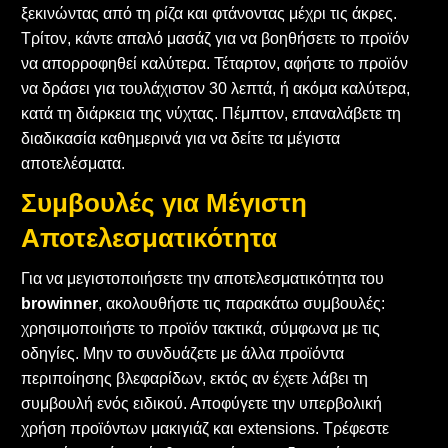
ξεκινώντας από τη ρίζα και φτάνοντας μέχρι τις άκρες.
Τρίτον, κάντε απαλό μασάζ για να βοηθήσετε το προϊόν
να απορροφηθεί καλύτερα. Τέταρτον, αφήστε το προϊόν
να δράσει για τουλάχιστον 30 λεπτά, ή ακόμα καλύτερα,
κατά τη διάρκεια της νύχτας. Πέμπτον, επαναλάβετε τη
διαδικασία καθημερινά για να δείτε τα μέγιστα
αποτελέσματα.
Συμβουλές για Μέγιστη
Αποτελεσματικότητα
Για να μεγιστοποιήσετε την αποτελεσματικότητα του
browinner
, ακολουθήστε τις παρακάτω συμβουλές:
χρησιμοποιήστε το προϊόν τακτικά, σύμφωνα με τις
οδηγίες. Μην το συνδυάζετε με άλλα προϊόντα
περιποίησης βλεφαρίδων, εκτός αν έχετε λάβει τη
συμβουλή ενός ειδικού. Αποφύγετε την υπερβολική
χρήση προϊόντων μακιγιάζ και extensions. Τρέφεστε