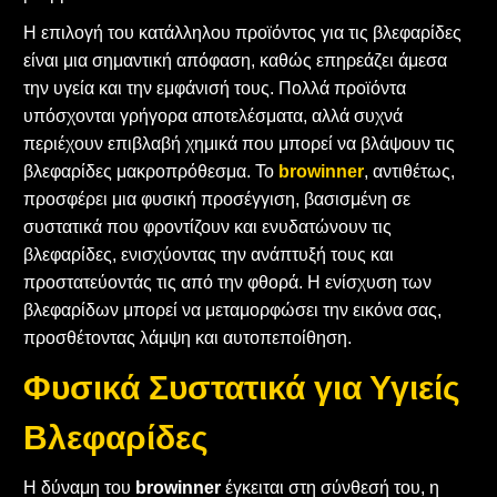
Η επιλογή του κατάλληλου προϊόντος για τις βλεφαρίδες
είναι μια σημαντική απόφαση, καθώς επηρεάζει άμεσα
την υγεία και την εμφάνισή τους. Πολλά προϊόντα
υπόσχονται γρήγορα αποτελέσματα, αλλά συχνά
περιέχουν επιβλαβή χημικά που μπορεί να βλάψουν τις
βλεφαρίδες μακροπρόθεσμα. Το
browinner
, αντιθέτως,
προσφέρει μια φυσική προσέγγιση, βασισμένη σε
συστατικά που φροντίζουν και ενυδατώνουν τις
βλεφαρίδες, ενισχύοντας την ανάπτυξή τους και
προστατεύοντάς τις από την φθορά. Η ενίσχυση των
βλεφαρίδων μπορεί να μεταμορφώσει την εικόνα σας,
προσθέτοντας λάμψη και αυτοπεποίθηση.
Φυσικά Συστατικά για Υγιείς
Βλεφαρίδες
Η δύναμη του
browinner
έγκειται στη σύνθεσή του, η