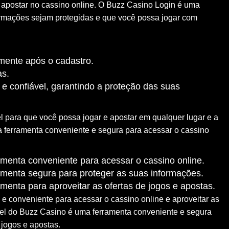
 e apostar no cassino online. O Buzz Casino Login é uma
formações sejam protegidas e que você possa jogar com
mente após o cadastro.
as.
e confiável, garantindo a proteção das suas
 para que você possa jogar e apostar em qualquer lugar e a
 ferramenta conveniente e segura para acessar o cassino
menta conveniente para acessar o cassino online.
menta segura para proteger as suas informações.
enta para aproveitar as ofertas de jogos e apostas.
e conveniente para acessar o cassino online e aproveitar as
óvel do Buzz Casino é uma ferramenta conveniente e segura
 jogos e apostas.