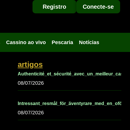
Registro
Conecte-se
s
Cassino ao vivo
Pescaria
Notícias
artigos
Authenticité_et_sécurité_avec_un_meilleur_casin
08/07/2026
Intressant_resmål_för_äventyrare_med_en_oförg
08/07/2026