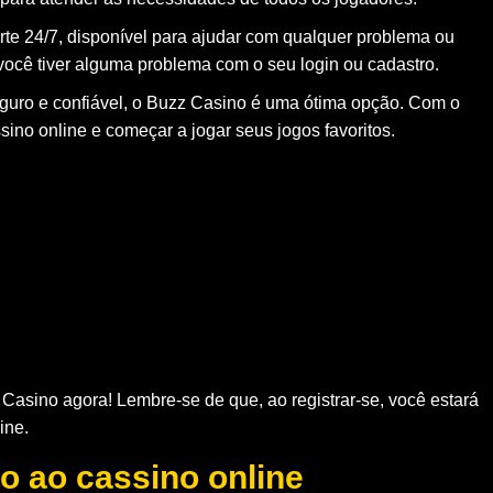
te 24/7, disponível para ajudar com qualquer problema ou
 você tiver alguma problema com o seu login ou cadastro.
eguro e confiável, o Buzz Casino é uma ótima opção. Com o
ino online e começar a jogar seus jogos favoritos.
Casino agora! Lembre-se de que, ao registrar-se, você estará
ine.
o ao cassino online