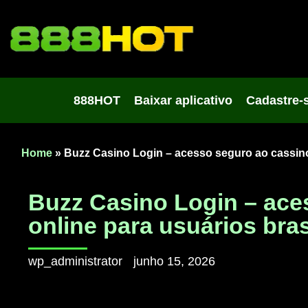
888HOT
Baixar aplicativo
Cadastre-
Home
»
Buzz Casino Login – acesso seguro ao cassino 
Buzz Casino Login – ace
online para usuários bras
wp_administrator
junho 15, 2026