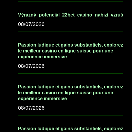
Výrazný_potenciál_22bet_casino_nabízí_vzrušující
08/07/2026
Passion ludique et gains substantiels, explorez
le meilleur casino en ligne suisse pour une
expérience immersive
08/07/2026
Passion ludique et gains substantiels, explorez
le meilleur casino en ligne suisse pour une
expérience immersive
08/07/2026
Passion ludique et gains substantiels, explorez