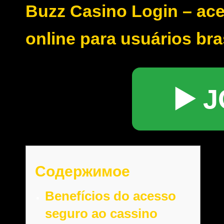
Buzz Casino Login – ac
online para usuários bra
▶️ 
Содержимое
Benefícios do acesso
seguro ao cassino