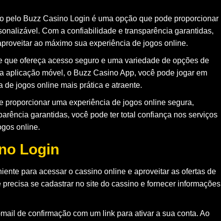
do pelo Buzz Casino Login é uma opção que pode proporcionar
sonalizável. Com a confiabilidade e transparência garantidas,
 aproveitar ao máximo sua experiência de jogos online.
ne que ofereça acesso seguro e uma variedade de opções de
ua aplicação móvel, o Buzz Casino App, você pode jogar em
 de jogos online mais prática e atraente.
proporcionar uma experiência de jogos online segura,
parência garantidas, você pode ter total confiança nos serviços
ogos online.
no Login
nte para acessar o cassino online e aproveitar as ofertas de
ê precisa se cadastrar no site do cassino e fornecer informações
ail de confirmação com um link para ativar a sua conta. Ao