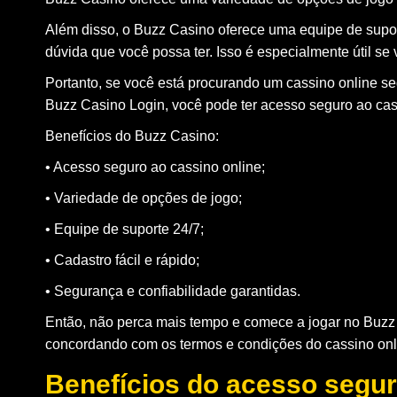
Além disso, o Buzz Casino oferece uma equipe de supor
dúvida que você possa ter. Isso é especialmente útil se
Portanto, se você está procurando um cassino online s
Buzz Casino Login, você pode ter acesso seguro ao cass
Benefícios do Buzz Casino:
• Acesso seguro ao cassino online;
• Variedade de opções de jogo;
• Equipe de suporte 24/7;
• Cadastro fácil e rápido;
• Segurança e confiabilidade garantidas.
Então, não perca mais tempo e comece a jogar no Buzz 
concordando com os termos e condições do cassino onl
Benefícios do acesso segur