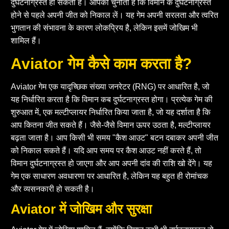
दुर्घटनाग्रस्त हो सकता है। आपकी चुनौती है कि विमान के दुर्घटनाग्रस्त
होने से पहले अपनी जीत को निकाल लें। यह गेम अपनी सरलता और त्वरित
भुगतान की संभावना के कारण लोकप्रिय है, लेकिन इसमें जोखिम भी
शामिल हैं।
Aviator गेम कैसे काम करता है?
Aviator गेम एक यादृच्छिक संख्या जनरेटर (RNG) पर आधारित है, जो
यह निर्धारित करता है कि विमान कब दुर्घटनाग्रस्त होगा। प्रत्येक गेम की
शुरुआत में, एक मल्टीप्लायर निर्धारित किया जाता है, जो यह दर्शाता है कि
आप कितना जीत सकते हैं। जैसे-जैसे विमान ऊपर उठता है, मल्टीप्लायर
बढ़ता जाता है। आप किसी भी समय "कैश आउट" बटन दबाकर अपनी जीत
को निकाल सकते हैं। यदि आप समय पर कैश आउट नहीं करते हैं, तो
विमान दुर्घटनाग्रस्त हो जाएगा और आप अपनी दांव की राशि खो देंगे। यह
गेम एक साधारण अवधारणा पर आधारित है, लेकिन यह बहुत ही रोमांचक
और व्यसनकारी हो सकती है।
Aviator में जोखिम और सुरक्षा