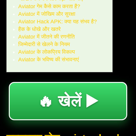
Aviator गेम कैसे काम करता है?
Aviator में जोखिम और सुरक्षा
Aviator Hack APK: क्या यह संभव है?
हैक के धोखे और खतरे
Aviator में जीतने की रणनीति
जिम्मेदारी से खेलने के नियम
Aviator के लोकप्रिय विकल्प
Aviator के भविष्य की संभावनाएं
🔥 खेलें ▶️