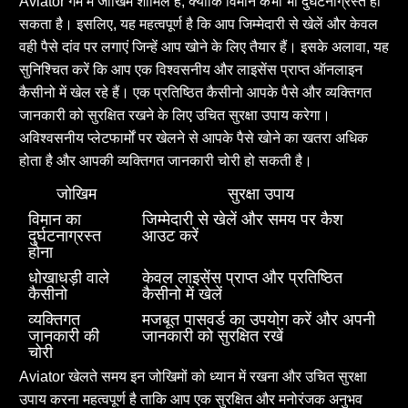
Aviator गेम में जोखिम शामिल हैं, क्योंकि विमान कभी भी दुर्घटनाग्रस्त हो
सकता है। इसलिए, यह महत्वपूर्ण है कि आप जिम्मेदारी से खेलें और केवल
वही पैसे दांव पर लगाएं जिन्हें आप खोने के लिए तैयार हैं। इसके अलावा, यह
सुनिश्चित करें कि आप एक विश्वसनीय और लाइसेंस प्राप्त ऑनलाइन
कैसीनो में खेल रहे हैं। एक प्रतिष्ठित कैसीनो आपके पैसे और व्यक्तिगत
जानकारी को सुरक्षित रखने के लिए उचित सुरक्षा उपाय करेगा।
अविश्वसनीय प्लेटफार्मों पर खेलने से आपके पैसे खोने का खतरा अधिक
होता है और आपकी व्यक्तिगत जानकारी चोरी हो सकती है।
जोखिम
सुरक्षा उपाय
विमान का
जिम्मेदारी से खेलें और समय पर कैश
दुर्घटनाग्रस्त
आउट करें
होना
धोखाधड़ी वाले
केवल लाइसेंस प्राप्त और प्रतिष्ठित
कैसीनो
कैसीनो में खेलें
व्यक्तिगत
मजबूत पासवर्ड का उपयोग करें और अपनी
जानकारी की
जानकारी को सुरक्षित रखें
चोरी
Aviator खेलते समय इन जोखिमों को ध्यान में रखना और उचित सुरक्षा
उपाय करना महत्वपूर्ण है ताकि आप एक सुरक्षित और मनोरंजक अनुभव