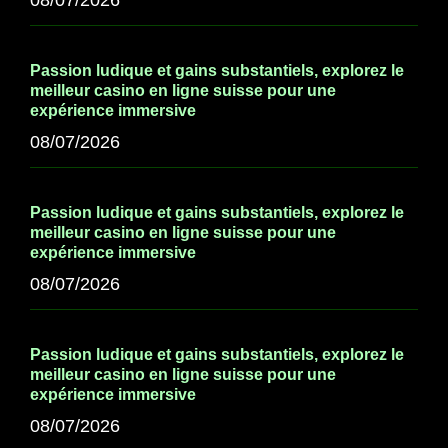
Passion ludique et gains substantiels, explorez le
meilleur casino en ligne suisse pour une
expérience immersive
08/07/2026
Passion ludique et gains substantiels, explorez le
meilleur casino en ligne suisse pour une
expérience immersive
08/07/2026
Passion ludique et gains substantiels, explorez le
meilleur casino en ligne suisse pour une
expérience immersive
08/07/2026