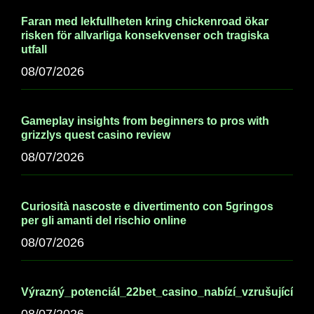
Faran med lekfullheten kring chickenroad ökar
risken för allvarliga konsekvenser och tragiska
utfall
08/07/2026
Gameplay insights from beginners to pros with
grizzlys quest casino review
08/07/2026
Curiosità nascoste e divertimento con 5gringos
per gli amanti del rischio online
08/07/2026
Výrazný_potenciál_22bet_casino_nabízí_vzrušující_her
08/07/2026