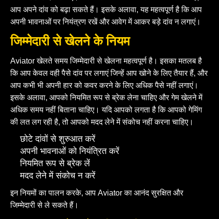
आप अपने दांव को बढ़ा सकते हैं। इसके अलावा, यह महत्वपूर्ण है कि आप
अपनी भावनाओं पर नियंत्रण रखें और आवेग में आकर बड़े दांव न लगाएं।
जिम्मेदारी से खेलने के नियम
Aviator खेलते समय जिम्मेदारी से खेलना महत्वपूर्ण है। इसका मतलब है
कि आप केवल वही पैसे दांव पर लगाएं जिन्हें आप खोने के लिए तैयार हैं, और
आप कभी भी अपनी हार को कवर करने के लिए अधिक पैसे नहीं लगाएं।
इसके अलावा, आपको नियमित रूप से ब्रेक लेना चाहिए और गेम खेलने में
अधिक समय नहीं बिताना चाहिए। यदि आपको लगता है कि आपको गेमिंग
की लत लग रही है, तो आपको मदद लेने में संकोच नहीं करना चाहिए।
छोटे दांवों से शुरुआत करें
अपनी भावनाओं को नियंत्रित करें
नियमित रूप से ब्रेक लें
मदद लेने में संकोच न करें
इन नियमों का पालन करके, आप Aviator का आनंद सुरक्षित और
जिम्मेदारी से ले सकते हैं।