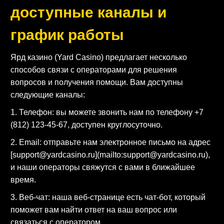
доступные каналы и
график работы
Ярд казино (Yard Casino) предлагает несколько
способов связи с операторами для решения
вопросов и получения помощи. Вам доступны
следующие каналы:
1. Телефон: вы можете звонить нам по телефону +7
(812) 123-45-67, доступен круглосуточно.
2. Email: отправьте нам электронное письмо на адрес
[
support@yardcasino.ru
](mailto:
support@yardcasino.ru
),
и наши операторы свяжутся с вами в ближайшее
время.
3. Веб-чат: наша веб-странице есть чат-бот, который
поможет вам найти ответ на ваш вопрос или
связаться с оператором.