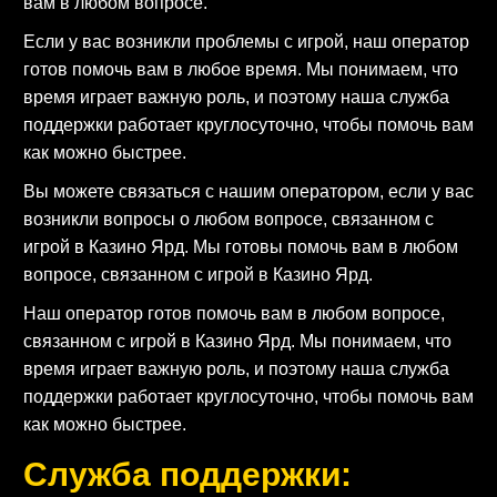
вам в любом вопросе.
Если у вас возникли проблемы с игрой, наш оператор
готов помочь вам в любое время. Мы понимаем, что
время играет важную роль, и поэтому наша служба
поддержки работает круглосуточно, чтобы помочь вам
как можно быстрее.
Вы можете связаться с нашим оператором, если у вас
возникли вопросы о любом вопросе, связанном с
игрой в Казино Ярд. Мы готовы помочь вам в любом
вопросе, связанном с игрой в Казино Ярд.
Наш оператор готов помочь вам в любом вопросе,
связанном с игрой в Казино Ярд. Мы понимаем, что
время играет важную роль, и поэтому наша служба
поддержки работает круглосуточно, чтобы помочь вам
как можно быстрее.
Служба поддержки: