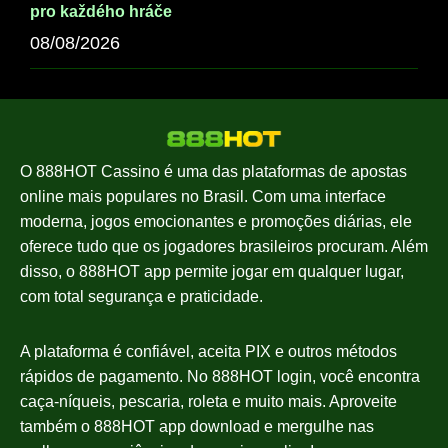
pro každého hráče
08/08/2026
O 888HOT Cassino é uma das plataformas de apostas
online mais populares no Brasil. Com uma interface
moderna, jogos emocionantes e promoções diárias, ele
oferece tudo que os jogadores brasileiros procuram. Além
disso, o 888HOT app permite jogar em qualquer lugar,
com total segurança e praticidade.
A plataforma é confiável, aceita PIX e outros métodos
rápidos de pagamento. No 888HOT login, você encontra
caça-níqueis, pescaria, roleta e muito mais. Aproveite
também o 888HOT app download e mergulhe nas