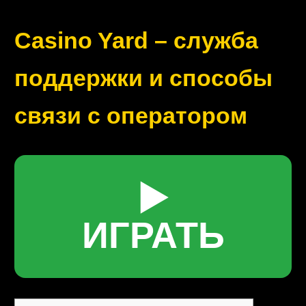
Casino Yard – служба
поддержки и способы
связи с оператором
▶️
ИГРАТЬ