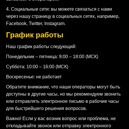
4. Социальные сети: вы можете связаться с нами
через нашу страницу в социальных сетях, например,
Facebook, Twitter, Instagram.
График работы
Наш график работы следующий:
Понедельник – пятница: 9:00 – 18:00 (МСК)
Суббота: 10:00 – 16:00 (МСК)
Воскресенье: не работает
Обратите внимание, что наши операторы могут быть
доступны в другие часы, но мы рекомендуем звонить
или отправлять электронное письмо в рабочие часы
для быстрейшего решения вопросов.
Важно! Если у вас возник вопрос или проблема, не
откладывайте звонок или отправку электронного