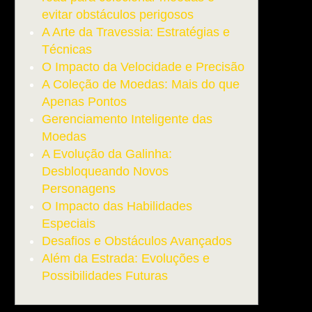
evitar obstáculos perigosos
A Arte da Travessia: Estratégias e
Técnicas
O Impacto da Velocidade e Precisão
A Coleção de Moedas: Mais do que
Apenas Pontos
Gerenciamento Inteligente das
Moedas
A Evolução da Galinha:
Desbloqueando Novos
Personagens
O Impacto das Habilidades
Especiais
Desafios e Obstáculos Avançados
Além da Estrada: Evoluções e
Possibilidades Futuras