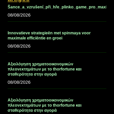
Šance_a_vzrušení_při_hře_plinko_game_pro_maximá
08/08/2026
Innovatieve strategieën met spinmaya voor
maximale efficiëntie en groei
08/08/2026
Αξιολόγηση χρηματοοικονομικών
πλεονεκτημάτων με το thorfortune και
σταθερότητα στην αγορά
08/08/2026
Αξιολόγηση χρηματοοικονομικών
πλεονεκτημάτων με το thorfortune και
σταθερότητα στην αγορά