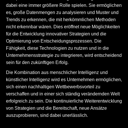
dabei eine immer größere Rolle spielen. Sie ermöglichen
es, große Datenmengen zu analysieren und Muster und
Trends zu erkennen, die mit herkömmlichen Methoden
nicht erkennbar wären. Dies eröffnet neue Möglichkeiten
für die Entwicklung innovativer Strategien und die
Optimierung von Entscheidungsprozessen. Die
Fähigkeit, diese Technologien zu nutzen und in die
Unternehmensstrategie zu integrieren, wird entscheidend
sein für den zukünftigen Erfolg.
Die Kombination aus menschlicher Intelligenz und
künstlicher Intelligenz wird es Unternehmen ermöglichen,
sich einen nachhaltigen Wettbewerbsvorteil zu
verschaffen und in einer sich ständig verändernden Welt
erfolgreich zu sein. Die kontinuierliche Weiterentwicklung
von Strategien und die Bereitschaft, neue Ansätze
auszuprobieren, sind dabei unerlässlich.