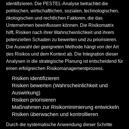
identifizieren. Die PESTEL-Analyse betrachtet die
politischen, wirtschaftlichen, sozialen, technologischen,
ökologischen und rechtlichen Faktoren, die das
Unternehmen beeinflussen können. Die Risikomatrix
hilft, Risiken nach ihrer Wahrscheinlichkeit und ihrem
potenziellen Schaden zu bewerten und zu priorisieren.
Die Auswahl der geeigneten Methode hängt von der Art
des Risikos und dem Kontext ab. Die Integration dieser
Analysen in die strategische Planung ist entscheidend für
einen erfolgreichen Risikomanagementprozess.
Risiken identifizieren
Risiken bewerten (Wahrscheinlichkeit und
Auswirkung)
Risiken priorisieren
Maßnahmen zur Risikominimierung entwickeln
Risiken überwachen und kontrollieren
Durch die systematische Anwendung dieser Schritte