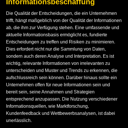
Informationsbeschaffung
Die Qualität der Entscheidungen, die ein Unternehmen
trifft, hängt maßgeblich von der Qualität der Informationen
ab, die ihm zur Verfügung stehen. Eine umfassende und
aktuelle Informationsbasis ermöglicht es, fundierte
Entscheidungen zu treffen und Risiken zu minimieren.
Dies erfordert nicht nur die Sammlung von Daten,
sondern auch deren Analyse und Interpretation. Es ist
wichtig, relevante Informationen von irrelevanten zu
unterscheiden und Muster und Trends zu erkennen, die
aufschlussreich sein können. Darüber hinaus sollte ein
Unternehmen offen für neue Informationen sein und
bereit sein, seine Annahmen und Strategien
entsprechend anzupassen. Die Nutzung verschiedener
Informationsquellen, wie Marktforschung,
Kundenfeedback und Wettbewerbsanalysen, ist dabei
unerlässlich.