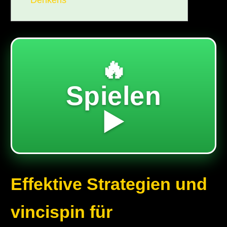
🔥
Spielen
▶️
Effektive Strategien und
vincispin für