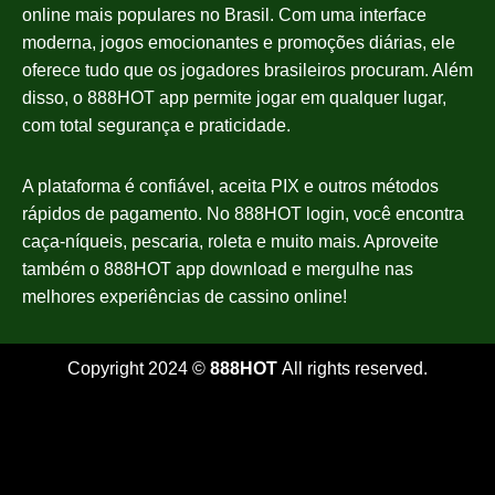
online mais populares no Brasil. Com uma interface
moderna, jogos emocionantes e promoções diárias, ele
oferece tudo que os jogadores brasileiros procuram. Além
disso, o 888HOT app permite jogar em qualquer lugar,
com total segurança e praticidade.
A plataforma é confiável, aceita PIX e outros métodos
rápidos de pagamento. No 888HOT login, você encontra
caça-níqueis, pescaria, roleta e muito mais. Aproveite
também o 888HOT app download e mergulhe nas
melhores experiências de cassino online!
Copyright 2024 ©
888HOT
All rights reserved.