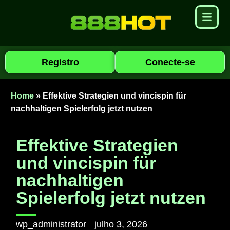
Registro
Conecte-se
Home
»
Effektive Strategien und vincispin für
nachhaltigen Spielerfolg jetzt nutzen
Effektive Strategien
und vincispin für
nachhaltigen
Spielerfolg jetzt nutzen
wp_administrator
julho 3, 2026