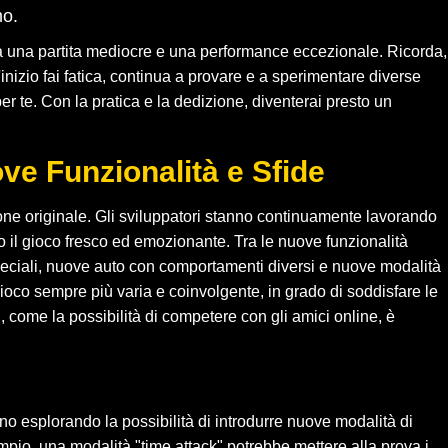
mo.
tra una partita mediocre e una performance eccezionale. Ricorda,
nizio fai fatica, continua a provare e a sperimentare diverse
er te. Con la pratica e la dedizione, diventerai presto un
ve Funzionalità e Sfide
one originale. Gli sviluppatori stanno continuamente lavorando
 il gioco fresco ed emozionante. Tra le nuove funzionalità
 speciali, nuove auto con comportamenti diversi e nuove modalità
gioco sempre più varia e coinvolgente, in grado di soddisfare le
li, come la possibilità di competere con gli amici online, è
anno esplorando la possibilità di introdurre nuove modalità di
pio, una modalità "time attack" potrebbe mettere alla prova i