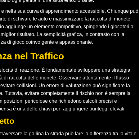
ormano ogni partita in una sfida emozionante.
a e nella sua curva di apprendimento accessibile. Chiunque può
arte di schivare le auto e massimizzare la raccolta di monete
io aggiunge un elemento competitivo, spingendo i giocatori a
l miglior risultato. La semplicità grafica, in contrasto con la
nza di gioco coinvolgente e appassionante.
za nel Traffico
elocità di reazione. È fondamentale sviluppare una strategia
tà di raccolta delle monete. Osservare attentamente il flusso
evitare collisioni. Un errore di valutazione può significare la
ta. Tuttavia, evitare completamente il rischio non è sempre la
n posizioni pericolose che richiedono calcoli precisi e
pensa è una delle chiavi per raggiungere punteggi elevati.
etto
raversare la gallina la strada può fare la differenza tra la vita e