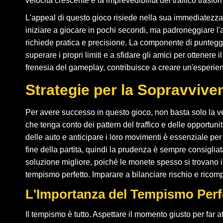
velocità crescente e la imprevedibilità del traffico trasf
L'appeal di questo gioco risiede nella sua immediatezz
iniziare a giocare in pochi secondi, ma padroneggiare l'
richiede pratica e precisione. La componente di puntegg
superare i propri limiti e a sfidare gli amici per ottenere i
frenesia del gameplay, contribuisce a creare un'esperie
Strategie per la Sopravviven
Per avere successo in questo gioco, non basta solo la v
che tenga conto dei pattern del traffico e delle opportuni
delle auto e anticipare i loro movimenti è essenziale per 
fine della partita, quindi la prudenza è sempre consiglia
soluzione migliore, poiché le monete spesso si trovano i
tempismo perfetto. Imparare a bilanciare rischio e ricom
L'Importanza del Tempismo Perf
Il tempismo è tutto. Aspettare il momento giusto per far att