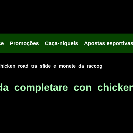
se
Promoções
Caça-níqueis
Apostas esportiva
hicken_road_tra_sfide_e_monete_da_raccog
da_completare_con_chicken