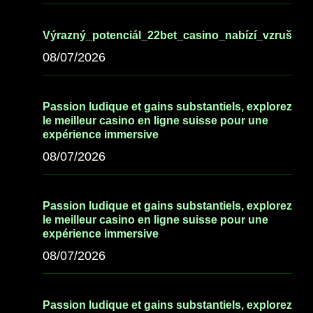
Výrazný_potenciál_22bet_casino_nabízí_vzrušující
08/07/2026
Passion ludique et gains substantiels, explorez
le meilleur casino en ligne suisse pour une
expérience immersive
08/07/2026
Passion ludique et gains substantiels, explorez
le meilleur casino en ligne suisse pour une
expérience immersive
08/07/2026
Passion ludique et gains substantiels, explorez