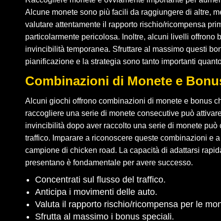
Alcune monete sono più facili da raggiungere di altre, m
valutare attentamente il rapporto rischio/ricompensa pri
particolarmente pericolosa. Inoltre, alcuni livelli offron
invincibilità temporanea. Sfruttare al massimo questi bo
pianificazione e la strategia sono tanto importanti quanto
Combinazioni di Monete e Bonu
Alcuni giochi offrono combinazioni di monete e bonus ch
raccogliere una serie di monete consecutive può attivare
invincibilità dopo aver raccolto una serie di monete può 
traffico. Imparare a riconoscere queste combinazioni e a 
campione di chicken road. La capacità di adattarsi rapida
presentano è fondamentale per avere successo.
Concentrati sul flusso del traffico.
Anticipa i movimenti delle auto.
Valuta il rapporto rischio/ricompensa per le mo
Sfrutta al massimo i bonus speciali.