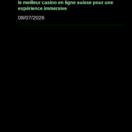
le meilleur casino en ligne suisse pour une
expérience immersive
08/07/2026