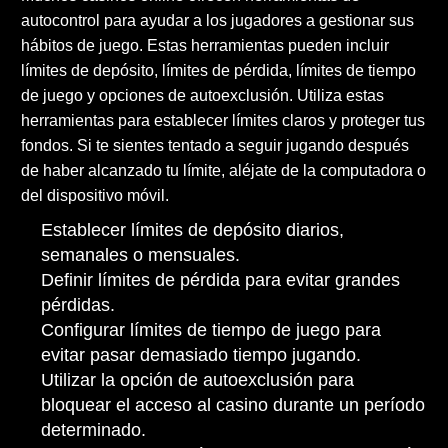
autocontrol para ayudar a los jugadores a gestionar sus
hábitos de juego. Estas herramientas pueden incluir
límites de depósito, límites de pérdida, límites de tiempo
de juego y opciones de autoexclusión. Utiliza estas
herramientas para establecer límites claros y proteger tus
fondos. Si te sientes tentado a seguir jugando después
de haber alcanzado tu límite, aléjate de la computadora o
del dispositivo móvil.
Establecer límites de depósito diarios,
semanales o mensuales.
Definir límites de pérdida para evitar grandes
pérdidas.
Configurar límites de tiempo de juego para
evitar pasar demasiado tiempo jugando.
Utilizar la opción de autoexclusión para
bloquear el acceso al casino durante un período
determinado.