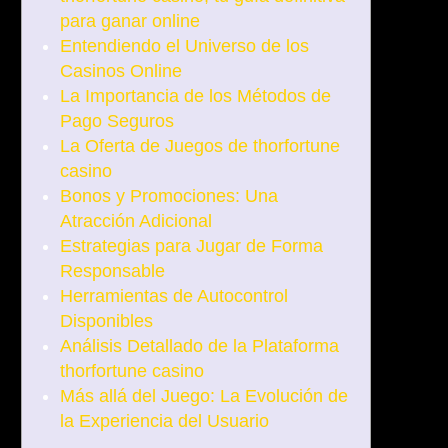
para ganar online
Entendiendo el Universo de los
Casinos Online
La Importancia de los Métodos de
Pago Seguros
La Oferta de Juegos de thorfortune
casino
Bonos y Promociones: Una
Atracción Adicional
Estrategias para Jugar de Forma
Responsable
Herramientas de Autocontrol
Disponibles
Análisis Detallado de la Plataforma
thorfortune casino
Más allá del Juego: La Evolución de
la Experiencia del Usuario