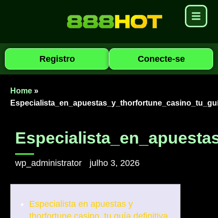
Registro
Conecte-se
Home
»
Especialista_en_apuestas_y_thorfortune_casino_tu_guí
Especialista_en_apuestas
wp_administrator
julho 3, 2026
Especialista en apuestas y
thorfortune casino, tu guía definitiva