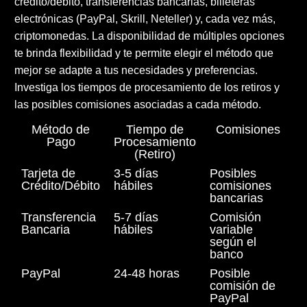
crédito/débito, transferencias bancarias, billeteras
electrónicas (PayPal, Skrill, Neteller) y, cada vez más,
criptomonedas. La disponibilidad de múltiples opciones
te brinda flexibilidad y te permite elegir el método que
mejor se adapte a tus necesidades y preferencias.
Investiga los tiempos de procesamiento de los retiros y
las posibles comisiones asociadas a cada método.
Método de
Tiempo de
Comisiones
Pago
Procesamiento
(Retiro)
Tarjeta de
3-5 días
Posibles
Crédito/Débito
hábiles
comisiones
bancarias
Transferencia
5-7 días
Comisión
Bancaria
hábiles
variable
según el
banco
PayPal
24-48 horas
Posible
comisión de
PayPal