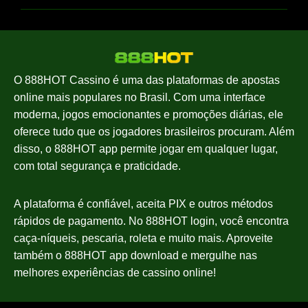
O 888HOT Cassino é uma das plataformas de apostas
online mais populares no Brasil. Com uma interface
moderna, jogos emocionantes e promoções diárias, ele
oferece tudo que os jogadores brasileiros procuram. Além
disso, o 888HOT app permite jogar em qualquer lugar,
com total segurança e praticidade.
A plataforma é confiável, aceita PIX e outros métodos
rápidos de pagamento. No 888HOT login, você encontra
caça-níqueis, pescaria, roleta e muito mais. Aproveite
também o 888HOT app download e mergulhe nas
melhores experiências de cassino online!