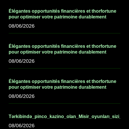
Élégantes opportunités financières et thorfortune
pour optimiser votre patrimoine durablement
08/06/2026
Élégantes opportunités financières et thorfortune
pour optimiser votre patrimoine durablement
08/06/2026
Élégantes opportunités financières et thorfortune
pour optimiser votre patrimoine durablement
08/06/2026
Tərkibində_pinco_kazino_olan_Misir_oyunları_sizi_əf
08/06/2026