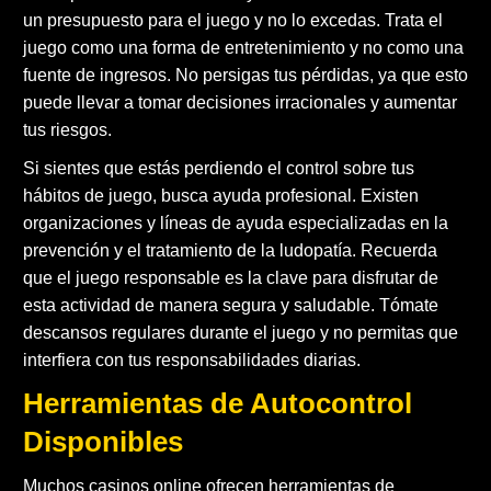
un presupuesto para el juego y no lo excedas. Trata el
juego como una forma de entretenimiento y no como una
fuente de ingresos. No persigas tus pérdidas, ya que esto
puede llevar a tomar decisiones irracionales y aumentar
tus riesgos.
Si sientes que estás perdiendo el control sobre tus
hábitos de juego, busca ayuda profesional. Existen
organizaciones y líneas de ayuda especializadas en la
prevención y el tratamiento de la ludopatía. Recuerda
que el juego responsable es la clave para disfrutar de
esta actividad de manera segura y saludable. Tómate
descansos regulares durante el juego y no permitas que
interfiera con tus responsabilidades diarias.
Herramientas de Autocontrol
Disponibles
Muchos casinos online ofrecen herramientas de