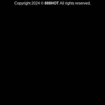
Copyright 2024 ©
888HOT
All rights reserved.