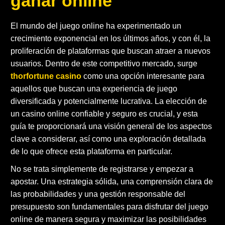
ganar online
El mundo del juego online ha experimentado un
crecimiento exponencial en los últimos años, y con él, la
proliferación de plataformas que buscan atraer a nuevos
usuarios. Dentro de este competitivo mercado, surge
thorfortune casino
como una opción interesante para
aquellos que buscan una experiencia de juego
diversificada y potencialmente lucrativa. La elección de
un casino online confiable y seguro es crucial, y esta
guía te proporcionará una visión general de los aspectos
clave a considerar, así como una exploración detallada
de lo que ofrece esta plataforma en particular.
No se trata simplemente de registrarse y empezar a
apostar. Una estrategia sólida, una comprensión clara de
las probabilidades y una gestión responsable del
presupuesto son fundamentales para disfrutar del juego
online de manera segura y maximizar las posibilidades