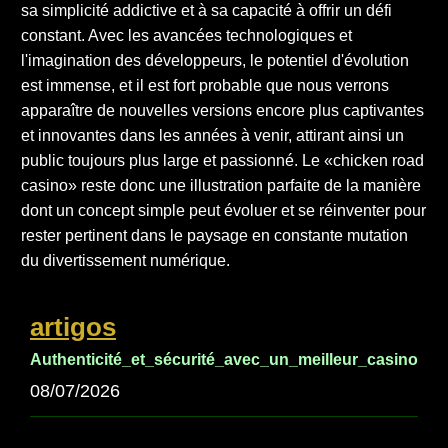
sa simplicité addictive et à sa capacité à offrir un défi
constant. Avec les avancées technologiques et
l'imagination des développeurs, le potentiel d'évolution
est immense, et il est fort probable que nous verrons
apparaître de nouvelles versions encore plus captivantes
et innovantes dans les années à venir, attirant ainsi un
public toujours plus large et passionné. Le «chicken road
casino» reste donc une illustration parfaite de la manière
dont un concept simple peut évoluer et se réinventer pour
rester pertinent dans le paysage en constante mutation
du divertissement numérique.
artigos
Authenticité_et_sécurité_avec_un_meilleur_casino_e
08/07/2026