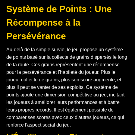
Système de Points : Une
Récompense à la
Persévérance
Au-delà de la simple survie, le jeu propose un système
de points basé sur la collecte de grains dispersés le long
de la route. Ces grains représentent une récompense
pour la persévérance et l'habileté du joueur. Plus le
joueur collecte de grains, plus son score augmente, et
plus il peut se vanter de ses exploits. Ce système de
points ajoute une dimension compétitive au jeu, incitant
les joueurs à améliorer leurs performances et à battre
leurs propres records. Il est également possible de
comparer ses scores avec ceux d'autres joueurs, ce qui
renforce l'aspect social du jeu.