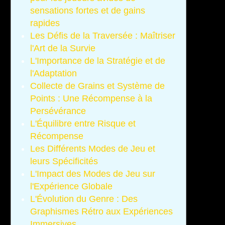
sensations fortes et de gains
rapides
Les Défis de la Traversée : Maîtriser
l'Art de la Survie
L'Importance de la Stratégie et de
l'Adaptation
Collecte de Grains et Système de
Points : Une Récompense à la
Persévérance
L'Équilibre entre Risque et
Récompense
Les Différents Modes de Jeu et
leurs Spécificités
L'Impact des Modes de Jeu sur
l'Expérience Globale
L'Évolution du Genre : Des
Graphismes Rétro aux Expériences
Immersives