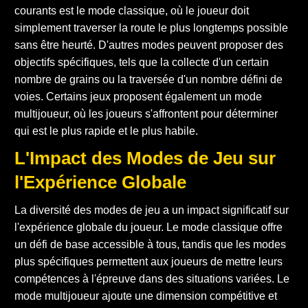
courants est le mode classique, où le joueur doit
simplement traverser la route le plus longtemps possible
sans être heurté. D'autres modes peuvent proposer des
objectifs spécifiques, tels que la collecte d'un certain
nombre de grains ou la traversée d'un nombre défini de
voies. Certains jeux proposent également un mode
multijoueur, où les joueurs s'affrontent pour déterminer
qui est le plus rapide et le plus habile.
L'Impact des Modes de Jeu sur
l'Expérience Globale
La diversité des modes de jeu a un impact significatif sur
l'expérience globale du joueur. Le mode classique offre
un défi de base accessible à tous, tandis que les modes
plus spécifiques permettent aux joueurs de mettre leurs
compétences à l'épreuve dans des situations variées. Le
mode multijoueur ajoute une dimension compétitive et