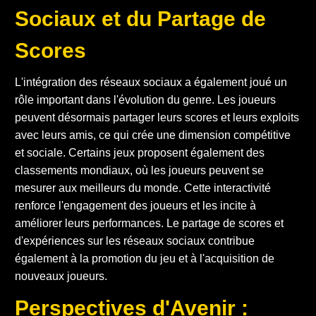
Sociaux et du Partage de
Scores
L'intégration des réseaux sociaux a également joué un
rôle important dans l'évolution du genre. Les joueurs
peuvent désormais partager leurs scores et leurs exploits
avec leurs amis, ce qui crée une dimension compétitive
et sociale. Certains jeux proposent également des
classements mondiaux, où les joueurs peuvent se
mesurer aux meilleurs du monde. Cette interactivité
renforce l'engagement des joueurs et les incite à
améliorer leurs performances. Le partage de scores et
d'expériences sur les réseaux sociaux contribue
également à la promotion du jeu et à l'acquisition de
nouveaux joueurs.
Perspectives d'Avenir :