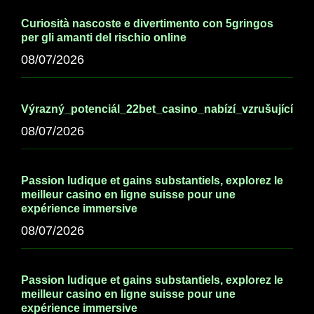
Curiosità nascoste e divertimento con 5gringos
per gli amanti del rischio online
08/07/2026
Výrazný_potenciál_22bet_casino_nabízí_vzrušující_her
08/07/2026
Passion ludique et gains substantiels, explorez le
meilleur casino en ligne suisse pour une
expérience immersive
08/07/2026
Passion ludique et gains substantiels, explorez le
meilleur casino en ligne suisse pour une
expérience immersive