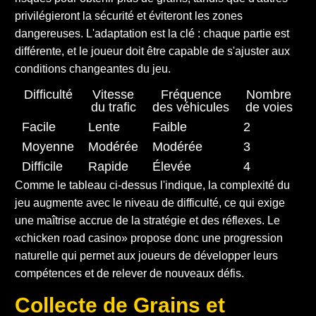
privilégieront la sécurité et éviteront les zones
dangereuses. L'adaptation est la clé : chaque partie est
différente, et le joueur doit être capable de s'ajuster aux
conditions changeantes du jeu.
Difficulté
Vitesse
Fréquence
Nombre
du trafic
des véhicules
de voies
Facile
Lente
Faible
2
Moyenne
Modérée
Modérée
3
Difficile
Rapide
Élevée
4
Comme le tableau ci-dessus l'indique, la complexité du
jeu augmente avec le niveau de difficulté, ce qui exige
une maîtrise accrue de la stratégie et des réflexes. Le
«chicken road casino» propose donc une progression
naturelle qui permet aux joueurs de développer leurs
compétences et de relever de nouveaux défis.
Collecte de Grains et