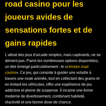
road casino pour les
joueurs avides de
sensations fortes et de
gains rapides
L'attrait des jeux d'arcade simples, mais captivants, ne se
dément pas. Parmi les nombreuses options disponibles,
un titre émerge particulièrement : le «
chicken road
casino
». Ce jeu, qui consiste à guider une volaille à
travers une route animée, tout en collectant des grains et
en évitant les véhicules, offre une expérience de jeu
addictive et pleine de suspense. Il incarne une forme
moderne de divertissement, combinant habileté,
réactivité et une bonne dose de chance.