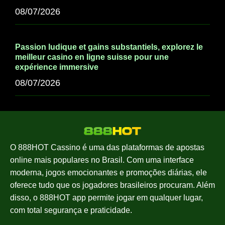
08/07/2026
Passion ludique et gains substantiels, explorez le
meilleur casino en ligne suisse pour une
expérience immersive
08/07/2026
O 888HOT Cassino é uma das plataformas de apostas
online mais populares no Brasil. Com uma interface
moderna, jogos emocionantes e promoções diárias, ele
oferece tudo que os jogadores brasileiros procuram. Além
disso, o 888HOT app permite jogar em qualquer lugar,
com total segurança e praticidade.