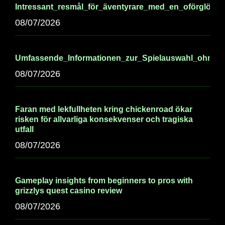
Intressant_resmål_för_äventyrare_med_en_oförglöml
08/07/2026
Umfassende_Informationen_zur_Spielauswahl_ohne_oa
08/07/2026
Faran med lekfullheten kring chickenroad ökar
risken för allvarliga konsekvenser och tragiska
utfall
08/07/2026
Gameplay insights from beginners to pros with
grizzlys quest casino review
08/07/2026