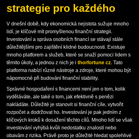
strategie pro každého
V dnešní době, kdy ekonomická nejistota sužuje mnoho
lidí, je klíčové mít promyšlenou finanční strategii.
Investování a správa osobních financí se stávají stále
důležitějšími pro zajištění klidné budoucnosti. Existuje
mnoho platforem a služeb, které se snaží pomoci lidem s
těmito úkoly, a jednou z nich je i
thorfortune cz
. Tato
platforma nabízí různé nástroje a zdroje, které mohou být
nápomocné při budování finanční stability.
Správné hospodaření s financemi není jen o tom, kolik
vyděláváte, ale také o tom, jak efektivně s penězi
nakládáte. Důležité je stanovit si finanční cíle, vytvořit
rozpočet a dodržovat ho. Investování je pak jedním z
klíčových kroků k dosažení těchto cílů. Mnoho lidí se však
investování vyhýbá kvůli nedostatku znalostí nebo
obavám z rizika. Právě proto je důležité hledat spolehlivé