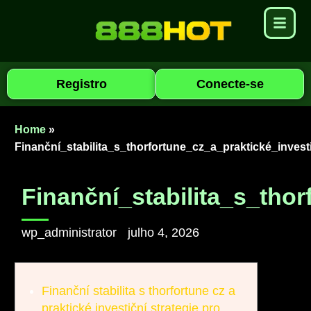
Registro
Conecte-se
Home
»
Finanční_stabilita_s_thorfortune_cz_a_praktické_invest
Finanční_stabilita_s_tho
wp_administrator
julho 4, 2026
Finanční stabilita s thorfortune cz a
praktické investiční strategie pro