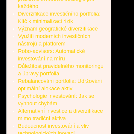
každého
Diverzifikace investičního portfolia:
Klíč k minimalizaci rizik
Význam geografické diverzifikace
Využití moderních investičních
nástrojů a platforem
Robo-advisors: Automatické
investování na míru
Důležitost pravidelného monitoringu
a úpravy portfolia
Rebalancování portfolia: Udržování
optimální alokace aktiv
Psychologie investování: Jak se
vyhnout chybám
Alternativní investice a diverzifikace
mimo tradiční aktiva
Budoucnost investování a vliv
technologických inovací