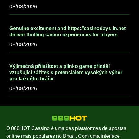
08/08/2026
Genuine excitement and https://casinodays-in.net
deliver thrilling casino experiences for players
08/08/2026
Výjimečná příležitost a plinko game přináší
vzrušující zážitek s potenciálem vysokých výher
pro každého hráče
08/08/2026
O 888HOT Cassino é uma das plataformas de apostas
online mais populares no Brasil. Com uma interface