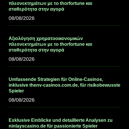
πλεονεκτημάτων με το thorfortune και
σταθερότητα στην αγορά
08/08/2026
Αξιολόγηση χρηματοοικονομικών
πλεονεκτημάτων με το thorfortune και
σταθερότητα στην αγορά
08/08/2026
Umfassende Strategien für Online-Casinos,
inklusive thenv-casinos.com.de, für risikobewusste
Spieler
08/08/2026
Exklusive Einblicke und detaillierte Analysen zu
ninlayscasino.de für passionierte Spieler