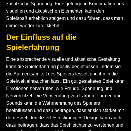
zusätzliche Spannung. Eine gelungene Kombination aus
visuellen und akustischen Elementen kann den
Spielspaß erheblich steigern und dazu führen, dass man
immer wieder zurückkehrt.
Der Einfluss auf die
Spielerfahrung
Eine ansprechende visuelle und akustische Gestaltung
kann die Spielerfahrung positiv beeinflussen, indem sie
die Aufmerksamkeit des Spielers fesselt und ihn in die
Spielwelt eintauchen lässt. Ein gut gestaltetes Spiel kann
Emotionen hervorrufen, wie Freude, Spannung und
Nervenkitzel. Die Verwendung von Farben, Formen und
Sounds kann die Wahrnehmung des Spielers
beeinflussen und dazu beitragen, dass er sich stärker mit
dem Spiel identifiziert. Ein stimmiges Design kann auch
dazu beitragen, dass das Spiel leichter zu verstehen und