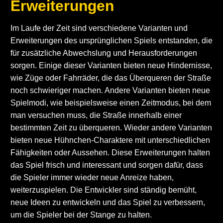
Erweiterungen
Im Laufe der Zeit sind verschiedene Varianten und
Erweiterungen des ursprünglichen Spiels entstanden, die
für zusätzliche Abwechslung und Herausforderungen
sorgen. Einige dieser Varianten bieten neue Hindernisse,
wie Züge oder Fahrräder, die das Überqueren der Straße
noch schwieriger machen. Andere Varianten bieten neue
Spielmodi, wie beispielsweise einen Zeitmodus, bei dem
man versuchen muss, die Straße innerhalb einer
bestimmten Zeit zu überqueren. Wieder andere Varianten
bieten neue Hühnchen-Charaktere mit unterschiedlichen
Fähigkeiten oder Aussehen. Diese Erweiterungen halten
das Spiel frisch und interessant und sorgen dafür, dass
die Spieler immer wieder neue Anreize haben,
weiterzuspielen. Die Entwickler sind ständig bemüht,
neue Ideen zu entwickeln und das Spiel zu verbessern,
um die Spieler bei der Stange zu halten.