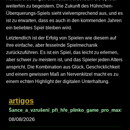
weiterhin zu begeistern. Die Zukunft des Hühnchen-
Überquerungs-Spiels sieht vielversprechend aus, und es
ist zu erwarten, dass es auch in den kommenden Jahren
ein beliebtes Spiel bleiben wird.
Letztendlich ist der Erfolg von Spielen wie diesem auf
ihre einfache, aber fesselnde Spielmechanik
zurückzuführen. Es ist ein Spiel, das leicht zu erlernen,
aber schwer zu meistern ist, und das Spieler jeden Alters
anspricht. Die Kombination aus Glück, Geschicklichkeit
und einem gewissen Maß an Nervenkitzel macht es zu
einem echten Highlight der digitalen Unterhaltung.
artigos
Šance_a_vzrušení_při_hře_plinko_game_pro_maximá
08/08/2026