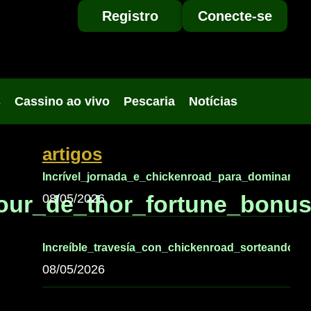
Registro
Conecte-se
s
Cassino ao vivo
Pescaria
Notícias
artigos
Incrível_jornada_e_chickenroad_para_dominar_a_
our_de_thor_fortune_bonu
08/05/2026
Increíble_travesía_con_chickenroad_sorteando_tr
08/05/2026