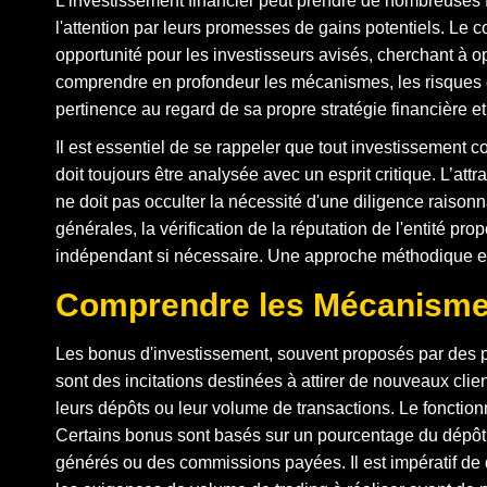
L'investissement financier peut prendre de nombreuses f
l'attention par leurs promesses de gains potentiels. Le 
opportunité pour les investisseurs avisés, cherchant à opt
comprendre en profondeur les mécanismes, les risques et
pertinence au regard de sa propre stratégie financière et
Il est essentiel de se rappeler que tout investissement 
doit toujours être analysée avec un esprit critique. L’attr
ne doit pas occulter la nécessité d'une diligence raiso
générales, la vérification de la réputation de l'entité prop
indépendant si nécessaire. Une approche méthodique et 
Comprendre les Mécanismes
Les bonus d'investissement, souvent proposés par des pla
sont des incitations destinées à attirer de nouveaux cli
leurs dépôts ou leur volume de transactions. Le fonctio
Certains bonus sont basés sur un pourcentage du dépôt in
générés ou des commissions payées. Il est impératif de 