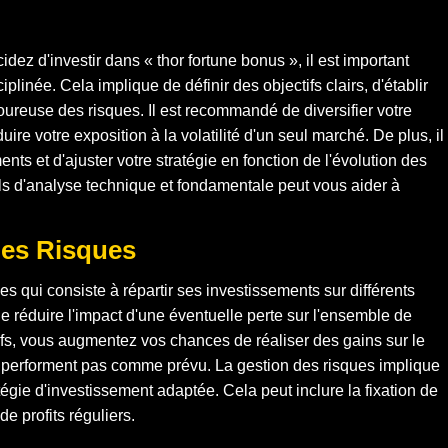
ez d'investir dans « thor fortune bonus », il est important
plinée. Cela implique de définir des objectifs clairs, d'établir
goureuse des risques. Il est recommandé de diversifier votre
duire votre exposition à la volatilité d'un seul marché. De plus, il
nts et d'ajuster votre stratégie en fonction de l'évolution des
utils d'analyse technique et fondamentale peut vous aider à
 des Risques
es qui consiste à répartir ses investissements sur différents
e réduire l'impact d'une éventuelle perte sur l'ensemble de
ctifs, vous augmentez vos chances de réaliser des gains sur le
 performent pas comme prévu. La gestion des risques implique
tégie d'investissement adaptée. Cela peut inclure la fixation de
 de profits réguliers.