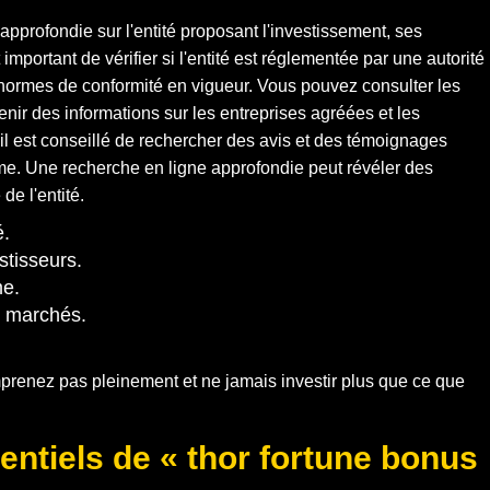
pprofondie sur l'entité proposant l'investissement, ses
 important de vérifier si l'entité est réglementée par une autorité
s normes de conformité en vigueur. Vous pouvez consulter les
enir des informations sur les entreprises agréées et les
il est conseillé de rechercher des avis et des témoignages
mme. Une recherche en ligne approfondie peut révéler des
de l'entité.
é.
stisseurs.
me.
es marchés.
renez pas pleinement et ne jamais investir plus que ce que
entiels de « thor fortune bonus