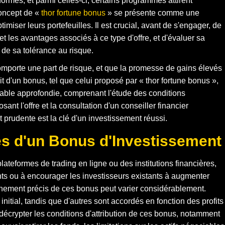
ormes, et parmi celles-ci, certains programmes attirent
concept de «
thor fortune bonus
» se présente comme une
imiser leurs portefeuilles. Il est crucial, avant de s'engager, de
 les avantages associés à ce type d'offre, et d'évaluer sa
 de sa tolérance au risque.
comporte une part de risque, et que la promesse de gains élevés
ait d'un bonus, tel que celui proposé par « thor fortune bonus »,
nnable approfondie, comprenant l'étude des conditions
osant l'offre et la consultation d'un conseiller financier
prudente est la clé d'un investissement réussi.
 d'un Bonus d'Investissement
teformes de trading en ligne ou des institutions financières,
ents ou à encourager les investisseurs existants à augmenter
nnement précis de ces bonus peut varier considérablement.
itial, tandis que d'autres sont accordés en fonction des profits
décrypter les conditions d'attribution de ces bonus, notamment