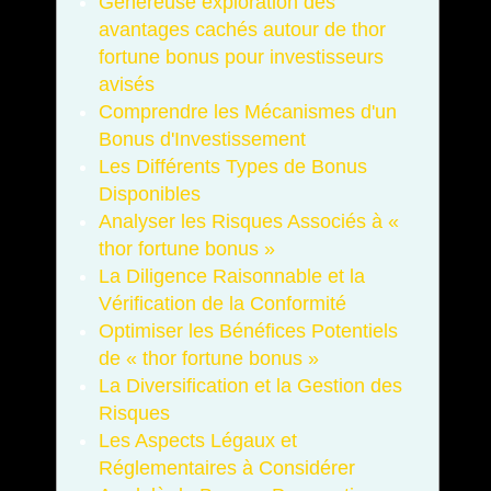
Généreuse exploration des
avantages cachés autour de thor
fortune bonus pour investisseurs
avisés
Comprendre les Mécanismes d'un
Bonus d'Investissement
Les Différents Types de Bonus
Disponibles
Analyser les Risques Associés à «
thor fortune bonus »
La Diligence Raisonnable et la
Vérification de la Conformité
Optimiser les Bénéfices Potentiels
de « thor fortune bonus »
La Diversification et la Gestion des
Risques
Les Aspects Légaux et
Réglementaires à Considérer