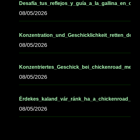
Desafía_tus_reflejos_y_guía_a_la_gallina_en_chic
08/05/2026
Konzentration_und_Geschicklichkeit_retten_dei
08/05/2026
Konzentriertes_Geschick_bei_chickenroad_meist
08/05/2026
Érdekes_kaland_vár_ránk_ha_a_chickenroad_akad
08/05/2026