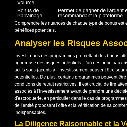
Volume
Bonus de
Permet de gagner de l'argent 
Parrainage
recommandant la plateforme
Comprendre les nuances de chaque type de bonus est ess
bénéfices potentiels.
Analyser les Risques Associ
Investir dans des programmes promettant des bonus attra
rigoureuse des risques potentiels. L'un des principaux ri
actifs sous-jacents à l'investissement peuvent être soumi
potentielles. De plus, certains programmes peuvent êtr
conditions de retrait restrictives. Il est crucial de lire a
associés à l'investissement avant de prendre une décisio
d'escroquerie, en particulier dans le cas de programme
de l'entité proposant l'offre et la vérification de sa con
indispensables.
La Diligence Raisonnable et la V