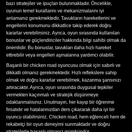
bazı stratejiler ve ipuçları bulunmaktadır. Öncelikle,
oyunun temel kurallarını ve mekanizmalarını iyi
anlamanız gerekmektedir. Tavukların hareketlerini ve
engellerin konumunu dikkatlice takip ederek doğru
kararlar verebilirsiniz. Ayrıca, oyun sırasında kullanılan
bonuslar ve güçlendiriciler hakkında bilgi sahibi olmak da
önemlidir. Bu bonuslar, tavukları daha hızlı hareket
ettirebilir veya engelleri aşmalarına yardımcı olabilir.
Başarılı bir chicken road oyuncusu olmak için sabırlı ve
dikkatli olmanız gerekmektedir. Hızlı reflekslere sahip
olmak ve doğru kararlar verebilmek, kazanma şansınızı
artıracaktır. Ayrıca, oyun sırasında duygusal tepkiler
vermekten kaçınmalı ve stratejik düşünmeye
odaklanmalısınız. Unutmayın, her kayıp bir öğrenme
fırsatıdır ve hatalarınızdan ders çıkararak daha iyi bir
oyuncu olabilirsiniz. Chicken road, hem eğlenceli hem de
rekabetçi bir oyun deneyimi sunmaktadır ve doğru
stratejilerle başarılı olmanız mümkündür.