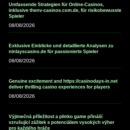
Umfassende Strategien für Online-Casinos,
inklusive thenv-casinos.com.de, für risikobewusste
Spieler
08/08/2026
Exklusive Einblicke und detaillierte Analysen zu
ninlayscasino.de für passionierte Spieler
08/08/2026
Genuine excitement and https://casinodays-in.net
deliver thrilling casino experiences for players
08/08/2026
Výjimečná příležitost a plinko game přináší
vzrušující zážitek s potenciálem vysokých výher
pro každého hráče