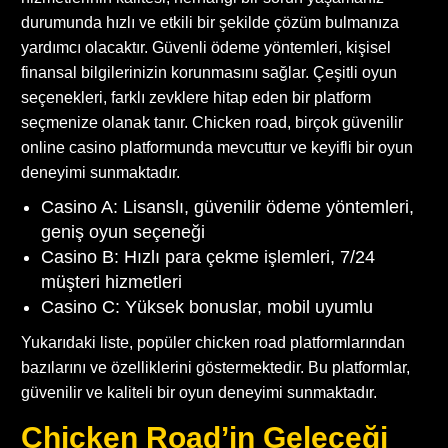
durumunda hızlı ve etkili bir şekilde çözüm bulmanıza
yardımcı olacaktır. Güvenli ödeme yöntemleri, kişisel
finansal bilgilerinizin korunmasını sağlar. Çeşitli oyun
seçenekleri, farklı zevklere hitap eden bir platform
seçmenize olanak tanır. Chicken road, birçok güvenilir
online casino platformunda mevcuttur ve keyifli bir oyun
deneyimi sunmaktadır.
Casino A: Lisanslı, güvenilir ödeme yöntemleri,
geniş oyun seçeneği
Casino B: Hızlı para çekme işlemleri, 7/24
müşteri hizmetleri
Casino C: Yüksek bonuslar, mobil uyumlu
Yukarıdaki liste, popüler chicken road platformlarından
bazılarını ve özelliklerini göstermektedir. Bu platformlar,
güvenilir ve kaliteli bir oyun deneyimi sunmaktadır.
Chicken Road’in Geleceği