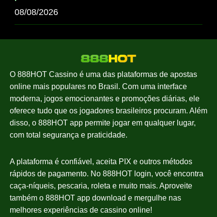
08/08/2026
O 888HOT Cassino é uma das plataformas de apostas
online mais populares no Brasil. Com uma interface
moderna, jogos emocionantes e promoções diárias, ele
oferece tudo que os jogadores brasileiros procuram. Além
disso, o 888HOT app permite jogar em qualquer lugar,
com total segurança e praticidade.
A plataforma é confiável, aceita PIX e outros métodos
rápidos de pagamento. No 888HOT login, você encontra
caça-níqueis, pescaria, roleta e muito mais. Aproveite
também o 888HOT app download e mergulhe nas
melhores experiências de cassino online!