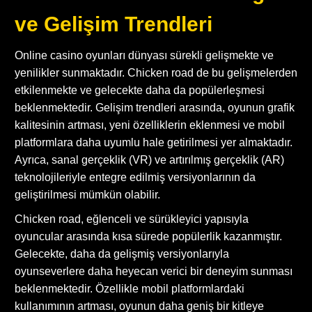
ve Gelişim Trendleri
Online casino oyunları dünyası sürekli gelişmekte ve
yenilikler sunmaktadır. Chicken road de bu gelişmelerden
etkilenmekte ve gelecekte daha da popülerleşmesi
beklenmektedir. Gelişim trendleri arasında, oyunun grafik
kalitesinin artması, yeni özelliklerin eklenmesi ve mobil
platformlara daha uyumlu hale getirilmesi yer almaktadır.
Ayrıca, sanal gerçeklik (VR) ve artırılmış gerçeklik (AR)
teknolojileriyle entegre edilmiş versiyonlarının da
geliştirilmesi mümkün olabilir.
Chicken road, eğlenceli ve sürükleyici yapısıyla
oyuncular arasında kısa sürede popülerlik kazanmıştır.
Gelecekte, daha da gelişmiş versiyonlarıyla
oyunseverlere daha heyecan verici bir deneyim sunması
beklenmektedir. Özellikle mobil platformlardaki
kullanımının artması, oyunun daha geniş bir kitleye