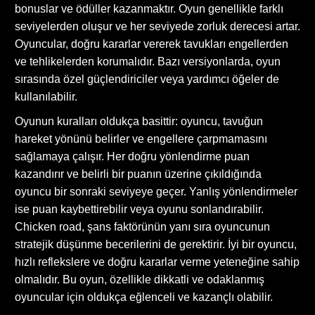
bonuslar ve ödüller kazanmaktır. Oyun genellikle farklı
seviyelerden oluşur ve her seviyede zorluk derecesi artar.
Oyuncular, doğru kararlar vererek tavukları engellerden
ve tehlikelerden korumalıdır. Bazı versiyonlarda, oyun
sırasında özel güçlendiriciler veya yardımcı öğeler de
kullanılabilir.
Oyunun kuralları oldukça basittir: oyuncu, tavuğun
hareket yönünü belirler ve engellere çarpmamasını
sağlamaya çalışır. Her doğru yönlendirme puan
kazandırır ve belirli bir puanın üzerine çıkıldığında
oyuncu bir sonraki seviyeye geçer. Yanlış yönlendirmeler
ise puan kaybettirebilir veya oyunu sonlandırabilir.
Chicken road, şans faktörünün yanı sıra oyuncunun
stratejik düşünme becerilerini de gerektirir. İyi bir oyuncu,
hızlı reflekslere ve doğru kararlar verme yeteneğine sahip
olmalıdır. Bu oyun, özellikle dikkatli ve odaklanmış
oyuncular için oldukça eğlenceli ve kazançlı olabilir.