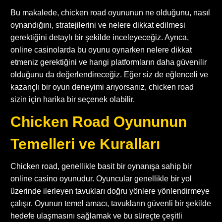
Bu makalede, chicken road oyununun ne olduğunu, nasıl
oynandığını, stratejilerini ve nelere dikkat edilmesi
gerektiğini detaylı bir şekilde inceleyeceğiz. Ayrıca,
online casinolarda bu oyunu oynarken nelere dikkat
etmeniz gerektiğini ve hangi platformların daha güvenilir
olduğunu da değerlendireceğiz. Eğer siz de eğlenceli ve
kazançlı bir oyun deneyimi arıyorsanız, chicken road
sizin için harika bir seçenek olabilir.
Chicken Road Oyununun
Temelleri ve Kuralları
Chicken road, genellikle basit bir oynanışa sahip bir
online casino oyunudur. Oyuncular genellikle bir yol
üzerinde ilerleyen tavukları doğru yönlere yönlendirmeye
çalışır. Oyunun temel amacı, tavukların güvenli bir şekilde
hedefe ulaşmasını sağlamak ve bu süreçte çeşitli