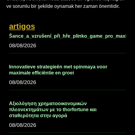
ve sorumlu bir şekilde oynamak her zaman önemlidir.
artigos
Šance_a_vzrušení_při_hře_plinko_game_pro_maximá
08/08/2026
Innovatieve strategieën met spinmaya voor
maximale efficiëntie en groei
08/08/2026
Αξιολόγηση χρηματοοικονομικών
πλεονεκτημάτων με το thorfortune και
σταθερότητα στην αγορά
08/08/2026