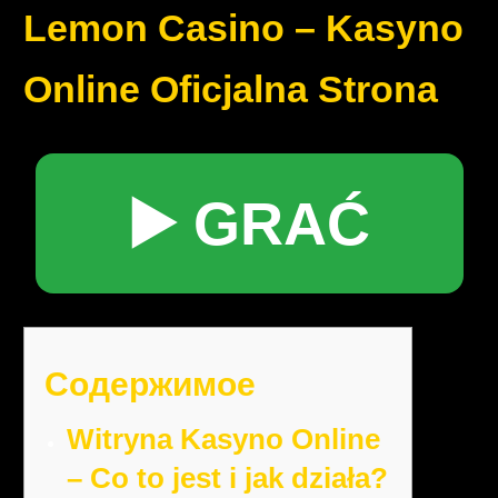
Lemon Casino – Kasyno
Online Oficjalna Strona
▶️ GRAĆ
Содержимое
Witryna Kasyno Online
– Co to jest i jak działa?