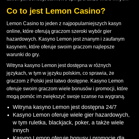
Co to jest Lemon Casino?
Lemon Casino to jeden z najpopularniejszych kasyn
online, które oferują graczom szeroki wybór gier
hazardowych. Kasyno Lemon jest znanym i zaufanym
kasynem, które oferuje swoim graczom najlepsze
warunki do gry.
Witryna kasyno Lemon jest dostępna w różnych
językach, w tym w języku polskim, co sprawia, że
graczom z Polski jest łatwo dostępne. Kasyno Lemon
oferuje swoim graczom wiele bonusów i promocji, które
mogą pomóc im zwiększyć swoje szanse na wygraną.
Witryna kasyno Lemon jest dostępna 24/7
Kasyno Lemon oferuje wiele gier hazardowych,
w tym ruletka, blackjack, poker, a także wiele
innych
Kasyno Lemon oferuje bonusy i promocje dla