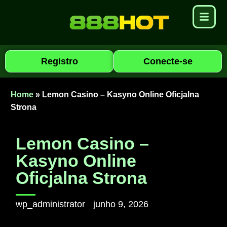
Registro
Conecte-se
Home
»
Lemon Casino – Kasyno Online Oficjalna
Strona
Lemon Casino –
Kasyno Online
Oficjalna Strona
wp_administrator
junho 9, 2026