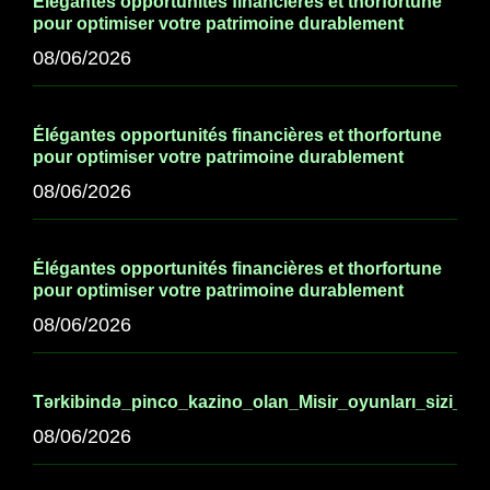
Élégantes opportunités financières et thorfortune
pour optimiser votre patrimoine durablement
08/06/2026
Élégantes opportunités financières et thorfortune
pour optimiser votre patrimoine durablement
08/06/2026
Élégantes opportunités financières et thorfortune
pour optimiser votre patrimoine durablement
08/06/2026
Tərkibində_pinco_kazino_olan_Misir_oyunları_sizi_əf
08/06/2026