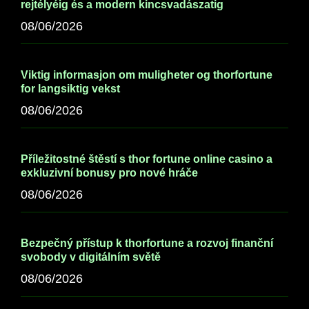
rejtélyéig és a modern kincsvadászatig
08/06/2026
Viktig informasjon om muligheter og thorfortune
for langsiktig vekst
08/06/2026
Příležitostné štěstí s thor fortune online casino a
exkluzivní bonusy pro nové hráče
08/06/2026
Bezpečný přístup k thorfortune a rozvoj finanční
svobody v digitálním světě
08/06/2026