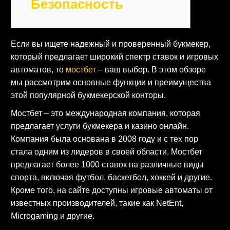
Безопасность
Если вы ищете надежный и проверенный букмекер,
который предлагает широкий спектр ставок и игровых
автоматов, то
мостбет
– ваш выбор. В этом обзоре
мы рассмотрим основные функции и преимущества
этой популярной букмекерской конторы.
Мостбет – это международная компания, которая
предлагает услуги букмекера и казино онлайн.
Компания была основана в 2008 году и с тех пор
стала одним из лидеров в своей области. Мостбет
предлагает более 1000 ставок на различные виды
спорта, включая футбол, баскетбол, хоккей и другие.
Кроме того, на сайте доступны игровые автоматы от
известных производителей, такие как NetEnt,
Microgaming и другие.