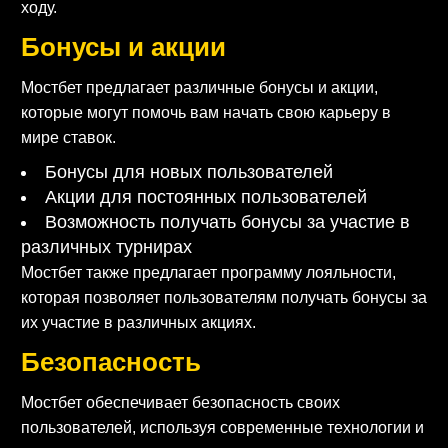
ходу.
Бонусы и акции
Мостбет предлагает различные бонусы и акции,
которые могут помочь вам начать свою карьеру в
мире ставок.
Бонусы для новых пользователей
Акции для постоянных пользователей
Возможность получать бонусы за участие в
различных турнирах
Мостбет также предлагает программу лояльности,
которая позволяет пользователям получать бонусы за
их участие в различных акциях.
Безопасность
Мостбет обеспечивает безопасность своих
пользователей, используя современные технологии и