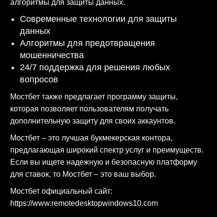
алгоритмы для защиты данных.
Современные технологии для защиты
данных
Алгоритмы для предотвращения
мошенничества
24/7 поддержка для решения любых
вопросов
Мостбет также предлагает программу защиты,
которая позволяет пользователям получать
дополнительную защиту для своих аккаунтов.
Мостбет – это лучшая букмекерская контора,
предлагающая широкий спектр услуг и преимуществ.
Если вы ищете надежную и безопасную платформу
для ставок, то Мостбет – это ваш выбор.
Мостбет официальный сайт:
https://www.remotedesktopwindows10.com