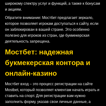
широкому спектру услуг и функций, а также к бонусам
и акциям.
Обратите внимание: Мостбет предлагает зеркало,
которое позволяет игрокам доступаться к сайту, если
он заблокирован в вашей стране. Это особенно
полезно для игроков из стран, где букмекерская
деятельность запрещена.
Мостбет: надежная
букмекерская контора и
онлайн-казино
Мостбет вход – это процесс регистрации на сайте
Mostbet, который позволяет клиентам начать играть и
ставить на спорт. Для регистрации вам нужно
заполнить форму, указав свои личные данные, а