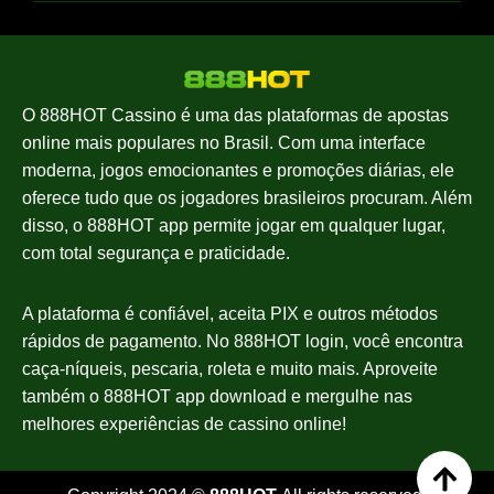
O 888HOT Cassino é uma das plataformas de apostas
online mais populares no Brasil. Com uma interface
moderna, jogos emocionantes e promoções diárias, ele
oferece tudo que os jogadores brasileiros procuram. Além
disso, o 888HOT app permite jogar em qualquer lugar,
com total segurança e praticidade.
A plataforma é confiável, aceita PIX e outros métodos
rápidos de pagamento. No 888HOT login, você encontra
caça-níqueis, pescaria, roleta e muito mais. Aproveite
também o 888HOT app download e mergulhe nas
melhores experiências de cassino online!