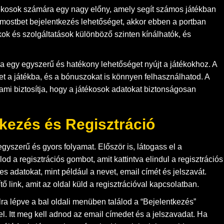
kosok számára egy nagy előny, amely segít számos játékban
a mostbet bejelentkezés lehetőséget, akkor ebben a portban
ékok és szolgáltatások különböző szinten kínálhatók, és
ra egy egyszerű és hatékony lehetőséget nyújt a játékokhoz. A
t a játékba, és a bónuszokat is könnyen felhasználhatod. A
ami biztosítja, hogy a játékosok adatokat biztonságosan
kezés és Regisztráció
gyszerű és gyors folyamat. Először is, látogass el a
lod a regisztrációs gombot, amit kattintva elindul a regisztrációs
s adatokat, mint például a nevet, email címét és jelszavát.
ő link, amit az oldal küld a regisztrációval kapcsolatban.
alra lépve a bal oldali menüben találod a “Bejelentkezés”
el. Itt meg kell adnod az email címedet és a jelszavadat. Ha