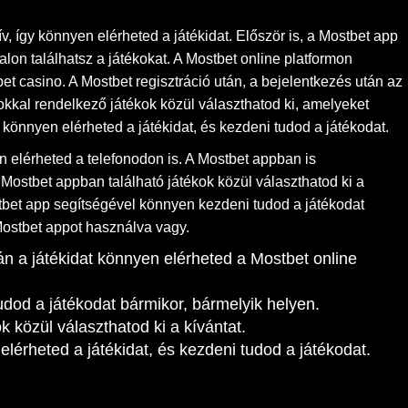
v, így könnyen elérheted a játékidat. Először is, a Mostbet app
lon találhatsz a játékokat. A Mostbet online platformon
bet casino. A Mostbet regisztráció után, a bejelentkezés után az
okkal rendelkező játékok közül választhatod ki, amelyeket
l könnyen elérheted a játékidat, és kezdeni tudod a játékodat.
n elérheted a telefonodon is. A Mostbet appban is
A Mostbet appban található játékok közül választhatod ki a
tbet app segítségével könnyen kezdeni tudod a játékodat
Mostbet appot használva vagy.
án a játékidat könnyen elérheted a Mostbet online
dod a játékodat bármikor, bármelyik helyen.
 közül választhatod ki a kívántat.
lérheted a játékidat, és kezdeni tudod a játékodat.