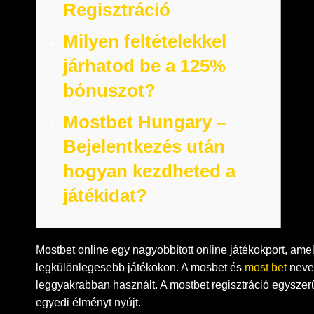
Regisztráció
Milyen feltételekkel
járhatod be a 125%
bónuszot?
Mostbet Hungary –
Bejelentkezés után
hogyan kezdheted a
játékidat?
Mostbet online egy nagyobbított online játékokport, ame
legkülönlegesebb játékokon. A mosbet és
most bet
nevek
leggyakrabban használt. A mostbet regisztráció egyszer
egyedi élményt nyújt.