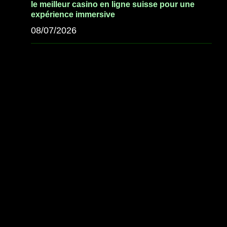
le meilleur casino en ligne suisse pour une
expérience immersive
08/07/2026