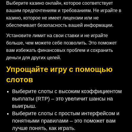
Выберите казино онлайн, которое соответствует
вашим предпочтениям и требованиям. Не играйте в
казино, которое не имеет лицензии или не
обеспечивает безопасность вашей информации.
Установите лимит на свои ставки и не играйте
больше, чем можете себе позволить. Это поможет
вам избежать финансовых проблем и сохранить
деньги для других целей.
Упрощайте игру с помощью
слотов
Выберите слоты с высоким коэффициентом
выплаты (RTP) – это увеличит шансы на
выигрыш.
Выберите слоты с простым интерфейсом и
понятными правилами – это поможет вам
лучше понять, как играть.