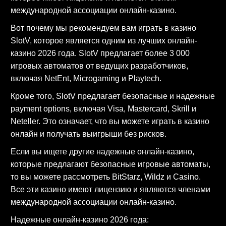
международной ассоциации онлайн-казино.
Вот почему мы рекомендуем вам играть в казино
SlotV, которое является одним из лучших онлайн-
казино 2026 года. SlotV предлагает более 3 000
игровых автоматов от ведущих разработчиков,
включая NetEnt, Microgaming и Playtech.
Кроме того, SlotV предлагает безопасные и надежные
payment options, включая Visa, Mastercard, Skrill и
Neteller. Это означает, что вы можете играть в казино
онлайн и получать выигрыши без рисков.
Если вы ищете другие надежные онлайн-казино,
которые предлагают безопасные игровые автоматы,
то вы можете рассмотреть BitStarz, Wildz и Casino.
Все эти казино имеют лицензию и являются членами
международной ассоциации онлайн-казино.
Надежные онлайн-казино 2026 года: