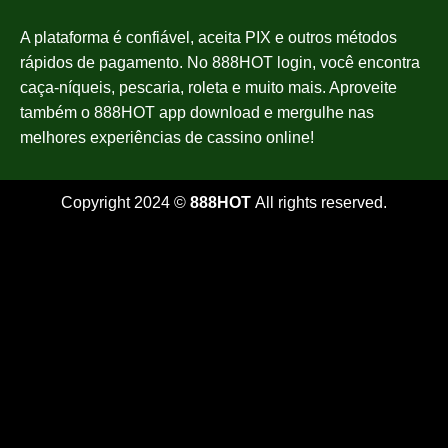
A plataforma é confiável, aceita PIX e outros métodos
rápidos de pagamento. No 888HOT login, você encontra
caça-níqueis, pescaria, roleta e muito mais. Aproveite
também o 888HOT app download e mergulhe nas
melhores experiências de cassino online!
Copyright 2024 ©
888HOT
All rights reserved.