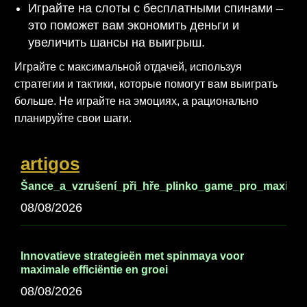
Играйте на слоты с бесплатными спинами –
это поможет вам экономить деньги и
увеличить шансы на выигрыш.
Играйте с максимальной отдачей, используя
стратегии и тактики, которые помогут вам выиграть
больше. Не играйте на эмоциях, а рационально
планируйте свои шаги.
artigos
Šance_a_vzrušení_při_hře_plinko_game_pro_maximá
08/08/2026
Innovatieve strategieën met spinmaya voor
maximale efficiëntie en groei
08/08/2026