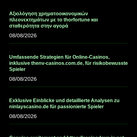
Αξιολόγηση χρηματοοικονομικών
πλεονεκτημάτων με το thorfortune και
σταθερότητα στην αγορά
08/08/2026
Umfassende Strategien für Online-Casinos,
inklusive thenv-casinos.com.de, für risikobewusste
Spieler
08/08/2026
Exklusive Einblicke und detaillierte Analysen zu
ninlayscasino.de für passionierte Spieler
08/08/2026