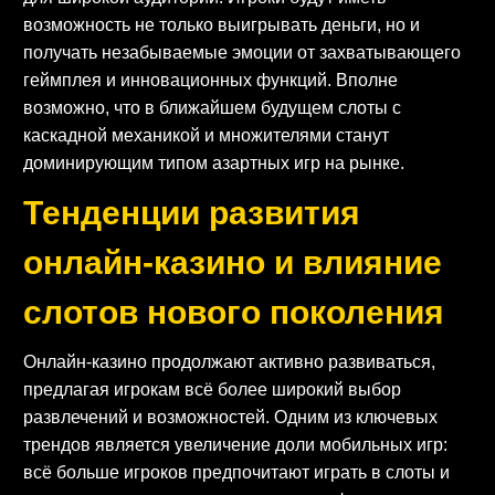
возможность не только выигрывать деньги, но и
получать незабываемые эмоции от захватывающего
геймплея и инновационных функций. Вполне
возможно, что в ближайшем будущем слоты с
каскадной механикой и множителями станут
доминирующим типом азартных игр на рынке.
Тенденции развития
онлайн-казино и влияние
слотов нового поколения
Онлайн-казино продолжают активно развиваться,
предлагая игрокам всё более широкий выбор
развлечений и возможностей. Одним из ключевых
трендов является увеличение доли мобильных игр:
всё больше игроков предпочитают играть в слоты и