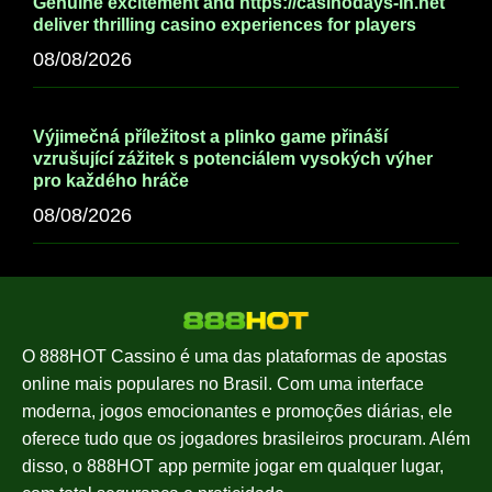
Genuine excitement and https://casinodays-in.net
deliver thrilling casino experiences for players
08/08/2026
Výjimečná příležitost a plinko game přináší
vzrušující zážitek s potenciálem vysokých výher
pro každého hráče
08/08/2026
O 888HOT Cassino é uma das plataformas de apostas
online mais populares no Brasil. Com uma interface
moderna, jogos emocionantes e promoções diárias, ele
oferece tudo que os jogadores brasileiros procuram. Além
disso, o 888HOT app permite jogar em qualquer lugar,