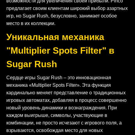
возможности для увеличения своей прибыли. Pinco
предлагает своим клиентам широкий выбор азартных
игр, но Sugar Rush, безусловно, занимает особое
место в их коллекции.
Уникальная механика
"Multiplier Spots Filter" в
Sugar Rush
Сердце игры Sugar Rush – это инновационная
механика «Multiplier Spots Filter». Эта функция
кардинально меняет представление о традиционных
игровых автоматах, добавляя в процесс совершенно
новый уровень динамики и вознаграждения. При
каждом выигрыше, символы, участвующие в
комбинации, не просто исчезают с игрового поля, а
взрываются, освобождая место для новых