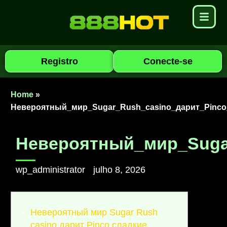
Registro
Conecte-se
Home
»
Невероятный_мир_Sugar_Rush_casino_дарит_Pinco
Невероятный_мир_Suga
wp_administrator
julho 8, 2026
Невероятный мир Sugar Rush
casino дарит Pinco сладкие