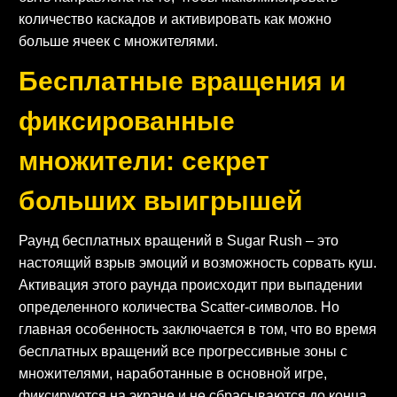
количество каскадов и активировать как можно
больше ячеек с множителями.
Бесплатные вращения и
фиксированные
множители: секрет
больших выигрышей
Раунд бесплатных вращений в Sugar Rush – это
настоящий взрыв эмоций и возможность сорвать куш.
Активация этого раунда происходит при выпадении
определенного количества Scatter-символов. Но
главная особенность заключается в том, что во время
бесплатных вращений все прогрессивные зоны с
множителями, наработанные в основной игре,
фиксируются на экране и не сбрасываются до конца