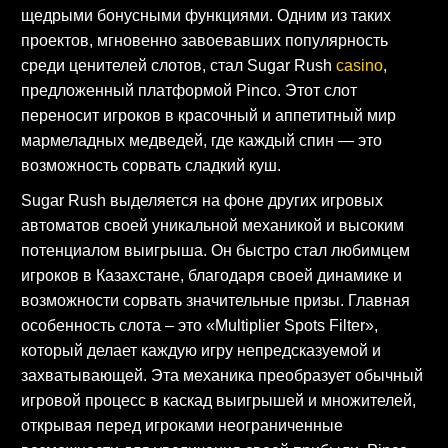
щедрыми бонусными функциями. Одним из таких
проектов, мгновенно завоевавших популярность
среди ценителей слотов, стал Sugar Rush
casino
,
предложенный платформой Pinco. Этот слот
переносит игроков в красочный и аппетитный мир
мармеладных медведей, где каждый спин — это
возможность сорвать сладкий куш.
Sugar Rush выделяется на фоне других игровых
автоматов своей уникальной механикой и высоким
потенциалом выигрыша. Он быстро стал любимцем
игроков в Казахстане, благодаря своей динамике и
возможности сорвать значительные призы. Главная
особенность слота – это «Multiplier Spots Filter»,
который делает каждую игру непредсказуемой и
захватывающей. Эта механика преобразует обычный
игровой процесс в каскад выигрышей и множителей,
открывая перед игроками неограниченные