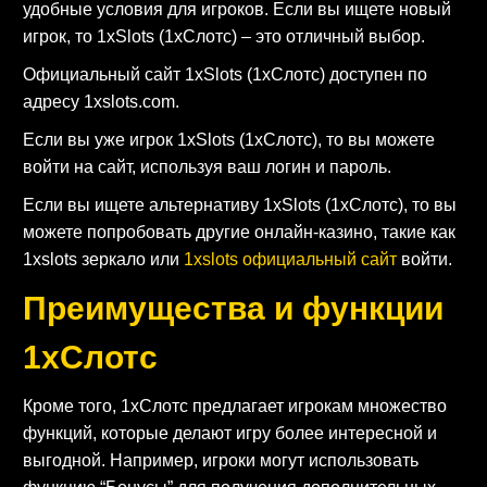
удобные условия для игроков. Если вы ищете новый
игрок, то 1xSlots (1хСлотс) – это отличный выбор.
Официальный сайт 1xSlots (1хСлотс) доступен по
адресу 1xslots.com.
Если вы уже игрок 1xSlots (1хСлотс), то вы можете
войти на сайт, используя ваш логин и пароль.
Если вы ищете альтернативу 1xSlots (1хСлотс), то вы
можете попробовать другие онлайн-казино, такие как
1xslots зеркало или
1xslots официальный сайт
войти.
Преимущества и функции
1хСлотс
Кроме того, 1хСлотс предлагает игрокам множество
функций, которые делают игру более интересной и
выгодной. Например, игроки могут использовать