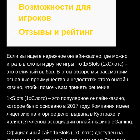
Возможности для
игроков
Отзывы и рейтинг
Если вы ищете надежное онлайн-казино, где можно
играть в слоты и другие игры, то 1xSlots (1хСлотс) –
это отличный выбор. В этом обзоре мы рассмотрим
основные преимущества и недостатки этого онлайн-
казино, чтобы помочь вам принять решение.
1xSlots (1хСлотс) – это популярное онлайн-казино,
которое было основано в 2017 году. Компания имеет
лицензию на игорное дело, выдана в Куртрахе, и
является членом ассоциации онлайн-казино eGaming.
Официальный сайт 1xSlots (1хСлотс) доступен на