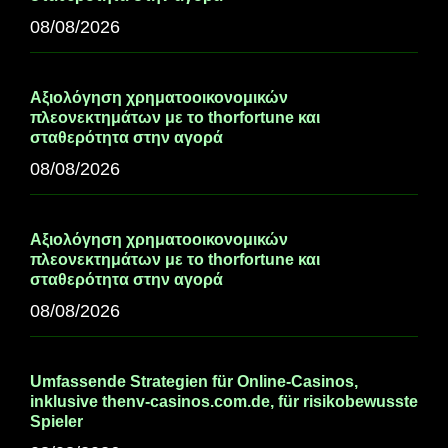
08/08/2026
Αξιολόγηση χρηματοοικονομικών
πλεονεκτημάτων με το thorfortune και
σταθερότητα στην αγορά
08/08/2026
Αξιολόγηση χρηματοοικονομικών
πλεονεκτημάτων με το thorfortune και
σταθερότητα στην αγορά
08/08/2026
Umfassende Strategien für Online-Casinos,
inklusive thenv-casinos.com.de, für risikobewusste
Spieler