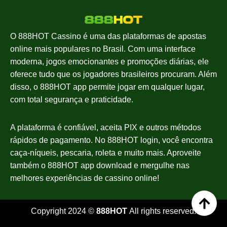
O 888HOT Cassino é uma das plataformas de apostas
online mais populares no Brasil. Com uma interface
moderna, jogos emocionantes e promoções diárias, ele
oferece tudo que os jogadores brasileiros procuram. Além
disso, o 888HOT app permite jogar em qualquer lugar,
com total segurança e praticidade.
A plataforma é confiável, aceita PIX e outros métodos
rápidos de pagamento. No 888HOT login, você encontra
caça-níqueis, pescaria, roleta e muito mais. Aproveite
também o 888HOT app download e mergulhe nas
melhores experiências de cassino online!
Copyright 2024 ©
888HOT
All rights reserved.