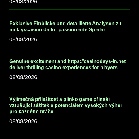
08/08/2026
Exklusive Einblicke und detaillierte Analysen zu
ninlayscasino.de für passionierte Spieler
08/08/2026
Genuine excitement and https://casinodays-in.net
deliver thrilling casino experiences for players
08/08/2026
Výjimečná příležitost a plinko game přináší
vzrušující zážitek s potenciálem vysokých výher
pro každého hráče
08/08/2026