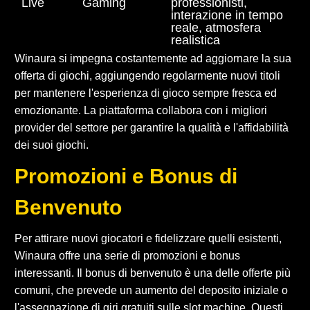
Live
Gaming
professionisti,
interazione in tempo
reale, atmosfera
realistica
Winaura si impegna costantemente ad aggiornare la sua
offerta di giochi, aggiungendo regolarmente nuovi titoli
per mantenere l'esperienza di gioco sempre fresca ed
emozionante. La piattaforma collabora con i migliori
provider del settore per garantire la qualità e l'affidabilità
dei suoi giochi.
Promozioni e Bonus di
Benvenuto
Per attirare nuovi giocatori e fidelizzare quelli esistenti,
Winaura offre una serie di promozioni e bonus
interessanti. Il bonus di benvenuto è una delle offerte più
comuni, che prevede un aumento del deposito iniziale o
l'assegnazione di giri gratuiti sulle slot machine. Questi