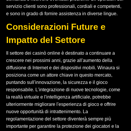
servizio clienti sono professionali, cordiali e competenti,
e sono in grado di fornire assistenza in diverse lingue.
Considerazioni Future e
Impatto del Settore
Il settore dei casinò online è destinato a continuare a
crescere nei prossimi anni, grazie all'aumento della
diffusione di Internet e dei dispositivi mobili. Winaura si
posiziona come un attore chiave in questo mercato,
puntando sull'innovazione, la sicurezza e il gioco
responsabile. L'integrazione di nuove tecnologie, come
la realtà virtuale e l'intelligenza artificiale, potrebbe
ulteriormente migliorare l'esperienza di gioco e offrire
nuove opportunità di intrattenimento. La
regolamentazione del settore diventerà sempre più
importante per garantire la protezione dei giocatori e la