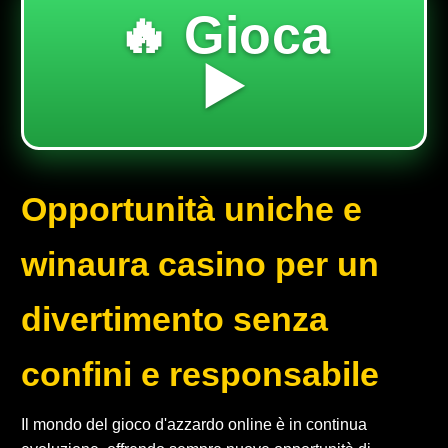
🔥 Gioca
▶️
Opportunità uniche e
winaura casino per un
divertimento senza
confini e responsabile
Il mondo del gioco d'azzardo online è in continua