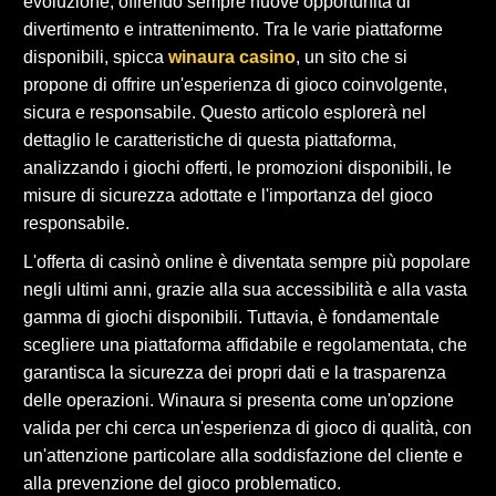
evoluzione, offrendo sempre nuove opportunità di
divertimento e intrattenimento. Tra le varie piattaforme
disponibili, spicca
winaura casino
, un sito che si
propone di offrire un'esperienza di gioco coinvolgente,
sicura e responsabile. Questo articolo esplorerà nel
dettaglio le caratteristiche di questa piattaforma,
analizzando i giochi offerti, le promozioni disponibili, le
misure di sicurezza adottate e l'importanza del gioco
responsabile.
L'offerta di casinò online è diventata sempre più popolare
negli ultimi anni, grazie alla sua accessibilità e alla vasta
gamma di giochi disponibili. Tuttavia, è fondamentale
scegliere una piattaforma affidabile e regolamentata, che
garantisca la sicurezza dei propri dati e la trasparenza
delle operazioni. Winaura si presenta come un'opzione
valida per chi cerca un'esperienza di gioco di qualità, con
un'attenzione particolare alla soddisfazione del cliente e
alla prevenzione del gioco problematico.