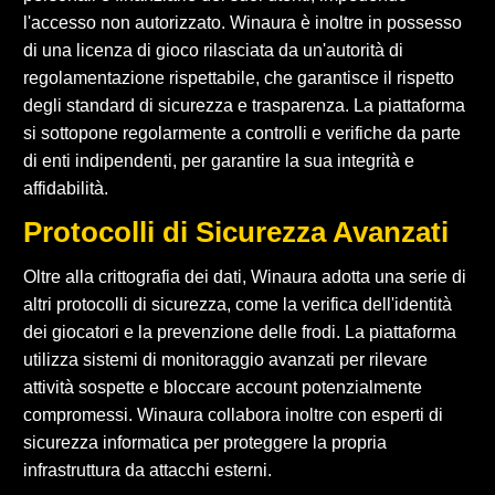
l'accesso non autorizzato. Winaura è inoltre in possesso
di una licenza di gioco rilasciata da un'autorità di
regolamentazione rispettabile, che garantisce il rispetto
degli standard di sicurezza e trasparenza. La piattaforma
si sottopone regolarmente a controlli e verifiche da parte
di enti indipendenti, per garantire la sua integrità e
affidabilità.
Protocolli di Sicurezza Avanzati
Oltre alla crittografia dei dati, Winaura adotta una serie di
altri protocolli di sicurezza, come la verifica dell'identità
dei giocatori e la prevenzione delle frodi. La piattaforma
utilizza sistemi di monitoraggio avanzati per rilevare
attività sospette e bloccare account potenzialmente
compromessi. Winaura collabora inoltre con esperti di
sicurezza informatica per proteggere la propria
infrastruttura da attacchi esterni.