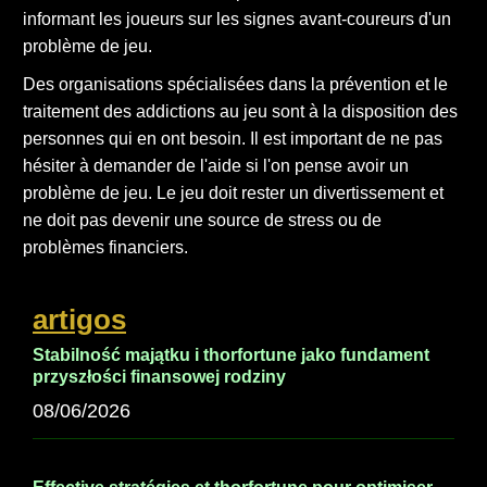
informant les joueurs sur les signes avant-coureurs d'un
problème de jeu.
Des organisations spécialisées dans la prévention et le
traitement des addictions au jeu sont à la disposition des
personnes qui en ont besoin. Il est important de ne pas
hésiter à demander de l'aide si l'on pense avoir un
problème de jeu. Le jeu doit rester un divertissement et
ne doit pas devenir une source de stress ou de
problèmes financiers.
artigos
Stabilność majątku i thorfortune jako fundament
przyszłości finansowej rodziny
08/06/2026