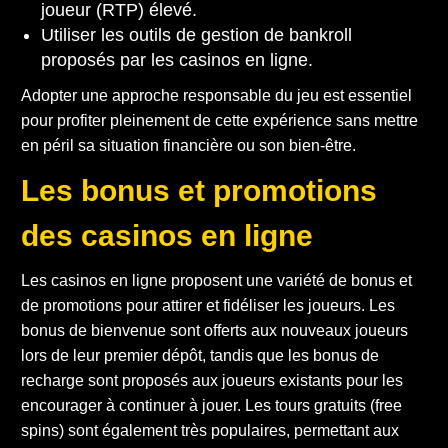
joueur (RTP) élevé.
Utiliser les outils de gestion de bankroll
proposés par les casinos en ligne.
Adopter une approche responsable du jeu est essentiel
pour profiter pleinement de cette expérience sans mettre
en péril sa situation financière ou son bien-être.
Les bonus et promotions
des casinos en ligne
Les casinos en ligne proposent une variété de bonus et
de promotions pour attirer et fidéliser les joueurs. Les
bonus de bienvenue sont offerts aux nouveaux joueurs
lors de leur premier dépôt, tandis que les bonus de
recharge sont proposés aux joueurs existants pour les
encourager à continuer à jouer. Les tours gratuits (free
spins) sont également très populaires, permettant aux