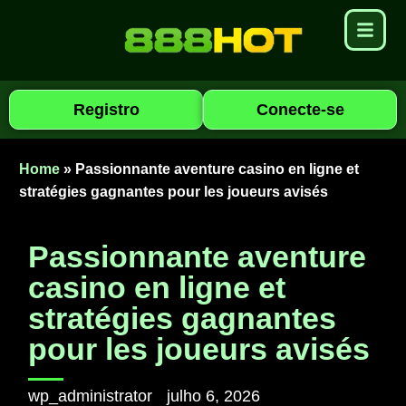
Registro
Conecte-se
Home
»
Passionnante aventure casino en ligne et
stratégies gagnantes pour les joueurs avisés
Passionnante aventure
casino en ligne et
stratégies gagnantes
pour les joueurs avisés
wp_administrator
julho 6, 2026