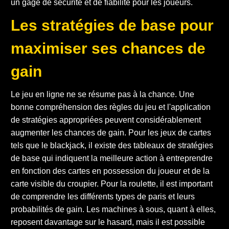
un gage de sécurité et de fiabilité pour les joueurs.
Les stratégies de base pour
maximiser ses chances de
gain
Le jeu en ligne ne se résume pas à la chance. Une
bonne compréhension des règles du jeu et l'application
de stratégies appropriées peuvent considérablement
augmenter les chances de gain. Pour les jeux de cartes
tels que le blackjack, il existe des tableaux de stratégies
de base qui indiquent la meilleure action à entreprendre
en fonction des cartes en possession du joueur et de la
carte visible du croupier. Pour la roulette, il est important
de comprendre les différents types de paris et leurs
probabilités de gain. Les machines à sous, quant à elles,
reposent davantage sur le hasard, mais il est possible