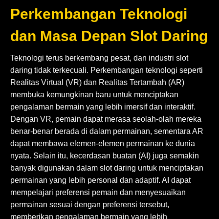
Perkembangan Teknologi
dan Masa Depan Slot Daring
Teknologi terus berkembang pesat, dan industri slot
daring tidak terkecuali. Perkembangan teknologi seperti
Realitas Virtual (VR) dan Realitas Tertambah (AR)
membuka kemungkinan baru untuk menciptakan
pengalaman bermain yang lebih imersif dan interaktif.
Dengan VR, pemain dapat merasa seolah-olah mereka
benar-benar berada di dalam permainan, sementara AR
dapat membawa elemen-elemen permainan ke dunia
nyata. Selain itu, kecerdasan buatan (AI) juga semakin
banyak digunakan dalam slot daring untuk menciptakan
permainan yang lebih personal dan adaptif. AI dapat
mempelajari preferensi pemain dan menyesuaikan
permainan sesuai dengan preferensi tersebut,
memberikan pengalaman bermain yang lebih