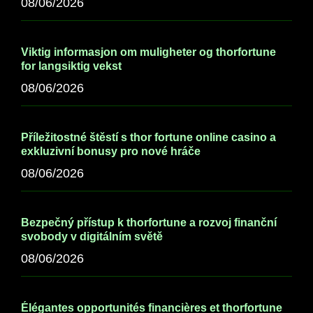
08/06/2026
Viktig informasjon om muligheter og thorfortune
for langsiktig vekst
08/06/2026
Příležitostné štěstí s thor fortune online casino a
exkluzivní bonusy pro nové hráče
08/06/2026
Bezpečný přístup k thorfortune a rozvoj finanční
svobody v digitálním světě
08/06/2026
Élégantes opportunités financières et thorfortune