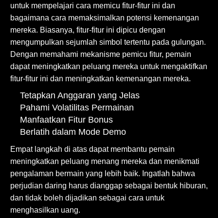
untuk mempelajari cara memicu fitur-fitur ini dan
bagaimana cara memaksimalkan potensi kemenangan
mereka. Biasanya, fitur-fitur ini dipicu dengan
mengumpulkan sejumlah simbol tertentu pada gulungan.
Dengan memahami mekanisme pemicu fitur, pemain
dapat meningkatkan peluang mereka untuk mengaktifkan
fitur-fitur ini dan meningkatkan kemenangan mereka.
Tetapkan Anggaran yang Jelas
Pahami Volatilitas Permainan
Manfaatkan Fitur Bonus
Berlatih dalam Mode Demo
Empat langkah di atas dapat membantu pemain
meningkatkan peluang menang mereka dan menikmati
pengalaman bermain yang lebih baik. Ingatlah bahwa
perjudian daring harus dianggap sebagai bentuk hiburan,
dan tidak boleh dijadikan sebagai cara untuk
menghasilkan uang.