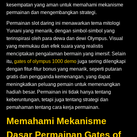
kesempatan yang aman untuk memahami mekanisme
permainan dan mengembangkan strategi.
Permainan slot daring ini menawarkan tema mitologi
Yunani yang menarik, dengan simbol-simbol yang
terinspirasi oleh para dewa dan dewi Olympus. Visual
yang memukau dan efek suara yang realistis
menciptakan pengalaman bermain yang imersif. Selain
itu,
gates of olympus 1000 demo
juga sering dilengkapi
dengan fitur-fitur bonus yang menarik, seperti putaran
gratis dan pengganda kemenangan, yang dapat
meningkatkan peluang pemain untuk memenangkan
hadiah besar. Permainan ini tidak hanya tentang
keberuntungan, tetapi juga tentang strategi dan
pemahaman tentang cara kerja permainan.
Memahami Mekanisme
Dasar Permainan Gates of