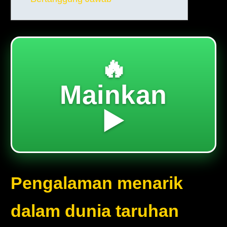
🔥
Mainkan
▶️
Pengalaman menarik
dalam dunia taruhan