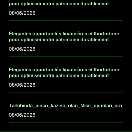
pour optimiser votre patrimoine durablement
08/06/2026
Élégantes opportunités financières et thorfortune
pour optimiser votre patrimoine durablement
08/06/2026
Élégantes opportunités financières et thorfortune
pour optimiser votre patrimoine durablement
08/06/2026
Tərkibində_pinco_kazino_olan_Misir_oyunları_sizi_əf
08/06/2026