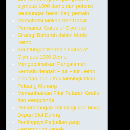
olympus 1000 demo dan potensi
keuntungan besar bagi pemain
Memahami Mekanisme Dasar
Permainan Gates of Olympus
Strategi Bertaruh dalam Mode
Demo
Keuntungan Bermain Gates of
Olympus 1000 Demo
Mengoptimalkan Pengalaman
Bermain dengan Fitur-Fitur Demo
Tips dan Trik untuk Meningkatkan
Peluang Menang
Memanfaatkan Fitur Putaran Gratis
dan Pengganda
Perkembangan Teknologi dan Masa
Depan Slot Daring
Pentingnya Perjudian yang
Bertanggung Jawab