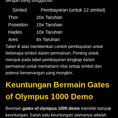
dengan uang sungguhan.
Simbol
Pembayaran (untuk 12 simbol)
Thor
20x Taruhan
Poseidon
15x Taruhan
Hades
10x Taruhan
Ares
8x Taruhan
Tabel di atas memberikan contoh pembayaran untuk
beberapa simbol dalam permainan. Penting untuk
merujuk pada tabel pembayaran lengkap dalam
permainan untuk memahami nilai setiap simbol dan
potensi kemenangan yang mungkin.
Keuntungan Bermain Gates
of Olympus 1000 Demo
Bermain
gates of olympus 1000 demo
memiliki banyak
keuntungan. Salah satu keuntungan utamanya adalah