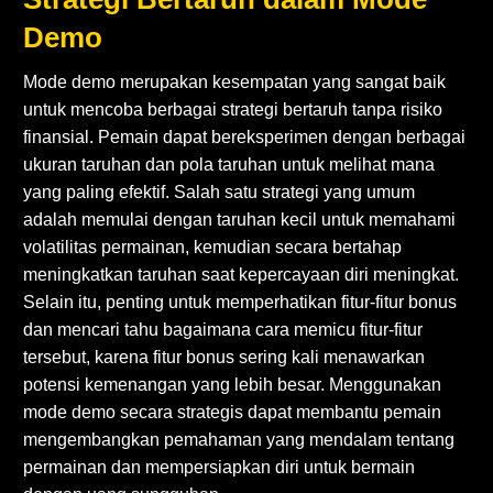
Demo
Mode demo merupakan kesempatan yang sangat baik
untuk mencoba berbagai strategi bertaruh tanpa risiko
finansial. Pemain dapat bereksperimen dengan berbagai
ukuran taruhan dan pola taruhan untuk melihat mana
yang paling efektif. Salah satu strategi yang umum
adalah memulai dengan taruhan kecil untuk memahami
volatilitas permainan, kemudian secara bertahap
meningkatkan taruhan saat kepercayaan diri meningkat.
Selain itu, penting untuk memperhatikan fitur-fitur bonus
dan mencari tahu bagaimana cara memicu fitur-fitur
tersebut, karena fitur bonus sering kali menawarkan
potensi kemenangan yang lebih besar. Menggunakan
mode demo secara strategis dapat membantu pemain
mengembangkan pemahaman yang mendalam tentang
permainan dan mempersiapkan diri untuk bermain