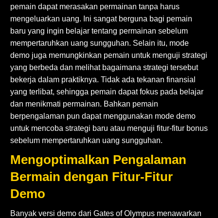
pemain dapat merasakan permainan tanpa harus
mengeluarkan uang. Ini sangat berguna bagi pemain
baru yang ingin belajar tentang permainan sebelum
mempertaruhkan uang sungguhan. Selain itu, mode
demo juga memungkinkan pemain untuk menguji strategi
yang berbeda dan melihat bagaimana strategi tersebut
bekerja dalam praktiknya. Tidak ada tekanan finansial
yang terlibat, sehingga pemain dapat fokus pada belajar
dan menikmati permainan. Bahkan pemain
berpengalaman pun dapat menggunakan mode demo
untuk mencoba strategi baru atau menguji fitur-fitur bonus
sebelum mempertaruhkan uang sungguhan.
Mengoptimalkan Pengalaman
Bermain dengan Fitur-Fitur
Demo
Banyak versi demo dari Gates of Olympus menawarkan