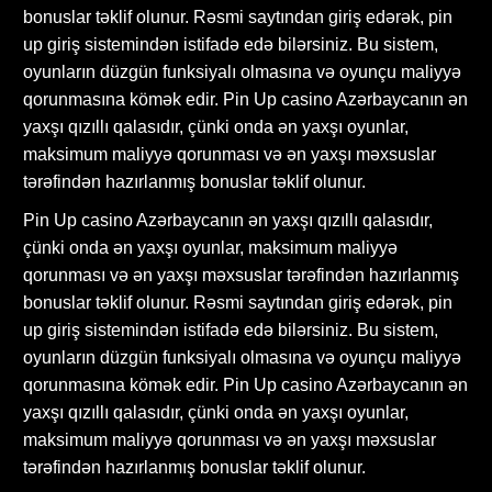
bonuslar təklif olunur. Rəsmi saytından giriş edərək, pin
up giriş sistemindən istifadə edə bilərsiniz. Bu sistem,
oyunların düzgün funksiyalı olmasına və oyunçu maliyyə
qorunmasına kömək edir. Pin Up casino Azərbaycanın ən
yaxşı qızıllı qalasıdır, çünki onda ən yaxşı oyunlar,
maksimum maliyyə qorunması və ən yaxşı məxsuslar
tərəfindən hazırlanmış bonuslar təklif olunur.
Pin Up casino Azərbaycanın ən yaxşı qızıllı qalasıdır,
çünki onda ən yaxşı oyunlar, maksimum maliyyə
qorunması və ən yaxşı məxsuslar tərəfindən hazırlanmış
bonuslar təklif olunur. Rəsmi saytından giriş edərək, pin
up giriş sistemindən istifadə edə bilərsiniz. Bu sistem,
oyunların düzgün funksiyalı olmasına və oyunçu maliyyə
qorunmasına kömək edir. Pin Up casino Azərbaycanın ən
yaxşı qızıllı qalasıdır, çünki onda ən yaxşı oyunlar,
maksimum maliyyə qorunması və ən yaxşı məxsuslar
tərəfindən hazırlanmış bonuslar təklif olunur.