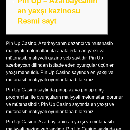
Pin Up – Azərbaycanın
ən yaxşı kazinosu
Rəsmi sayt
Pin Up Casino, Azərbaycanın qazancı və mütənasib
maliyyəli məlumatları ilə əhatə edən ən yaxşı və
mütənasib maliyyəli qazino veb saytıdır. Pin Up
azərbaycan dilindən istifadə edən oyunçular üçün ən
yaxşı məhsuldir. Pin Up Casino saytında ən yaxşı və
mütənasib maliyyəli oyunlar tapa bilərsiniz.
Pin Up Casino saytında pinap az və pin up giriş
proqramları ilə oyunçuların maliyyəli məlumatları qorunur
və mütənasibdir. Pin Up Casino saytında ən yaxşı və
mütənasib maliyyəli oyunlar tapa bilərsiniz.
Pin Up Casino, Azərbaycanın ən yaxşı və mütənasib
maliyyəli qazino veb saytıdır. Pin Up Casino saytında ən