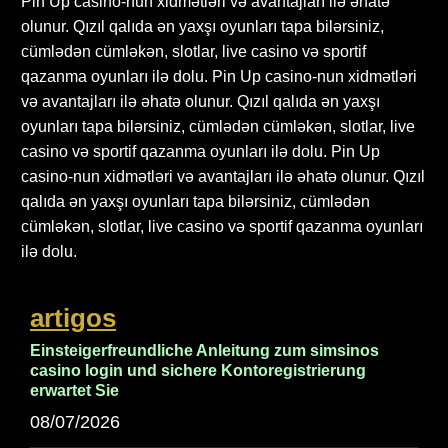
Pin Up casino-nun xidmətləri və avantajları ilə əhatə
olunur. Qızıl qalıda ən yaxşı oyunları tapa bilərsiniz,
cümlədən cümləkən, slotlar, live casino və sportif
qazanma oyunları ilə dolu. Pin Up casino-nun xidmətləri
və avantajları ilə əhatə olunur. Qızıl qalıda ən yaxşı
oyunları tapa bilərsiniz, cümlədən cümləkən, slotlar, live
casino və sportif qazanma oyunları ilə dolu. Pin Up
casino-nun xidmətləri və avantajları ilə əhatə olunur. Qızıl
qalıda ən yaxşı oyunları tapa bilərsiniz, cümlədən
cümləkən, slotlar, live casino və sportif qazanma oyunları
ilə dolu.
artigos
Einsteigerfreundliche Anleitung zum simsinos
casino login und sichere Kontoregistrierung
erwartet Sie
08/07/2026