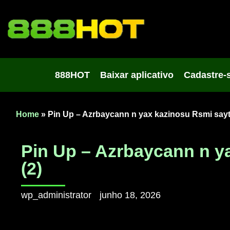
888HOT
Baixar aplicativo
Cadastre-
Home
»
Pin Up – Azrbaycann n yax kazinosu Rsmi sayt
Pin Up – Azrbaycann n y
(2)
wp_administrator
junho 18, 2026