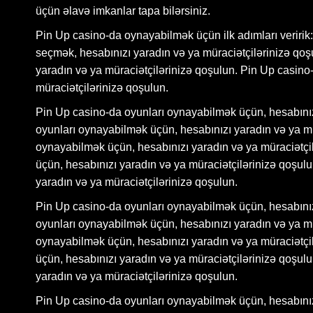
üçün əlavə imkanlar tapa bilərsiniz.
Pin Up casino-da oynayabilmək üçün ilk adımları veririk: 
seçmək, hesabınızı yaradın və ya müraciətçilərinizə qo
yaradın və ya müraciətçilərinizə qoşulun. Pin Up casino
müraciətçilərinizə qoşulun.
Pin Up casino-da oyunları oynayabilmək üçün, hesabınız
oyunları oynayabilmək üçün, hesabınızı yaradın və ya mü
oynayabilmək üçün, hesabınızı yaradın və ya müraciətçi
üçün, hesabınızı yaradın və ya müraciətçilərinizə qoşul
yaradın və ya müraciətçilərinizə qoşulun.
Pin Up casino-da oyunları oynayabilmək üçün, hesabınız
oyunları oynayabilmək üçün, hesabınızı yaradın və ya mü
oynayabilmək üçün, hesabınızı yaradın və ya müraciətçi
üçün, hesabınızı yaradın və ya müraciətçilərinizə qoşul
yaradın və ya müraciətçilərinizə qoşulun.
Pin Up casino-da oyunları oynayabilmək üçün, hesabınız