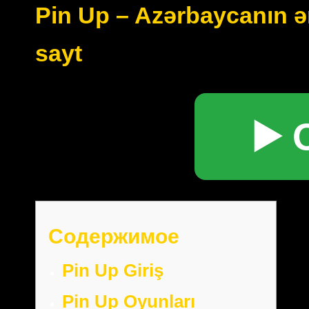
Pin Up – Azərbaycanın ə
sayt
▶️
Содержимое
Pin Up Giriş
Pin Up Oyunları