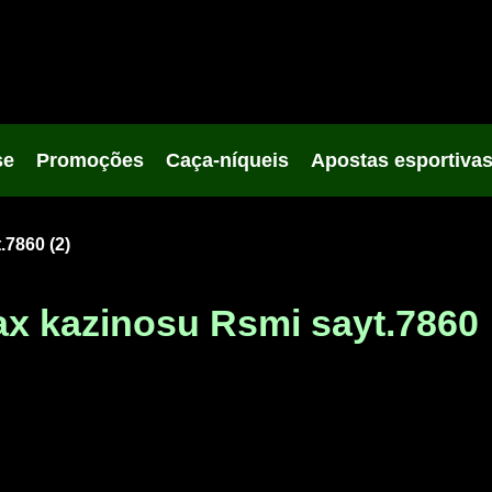
se
Promoções
Caça-níqueis
Apostas esportiva
.7860 (2)
ax kazinosu Rsmi sayt.7860