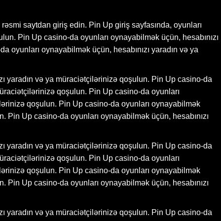
rəsmi saytdan giriş edin. Pin Up giriş sayfasında, oyunları
şulun. Pin Up casino-da oyunları oynayabilmək üçün, hesabınızı
-da oyunları oynayabilmək üçün, hesabınızı yaradın və ya
ı yaradın və ya müraciətçilərinizə qoşulun. Pin Up casino-da
raciətçilərinizə qoşulun. Pin Up casino-da oyunları
lərinizə qoşulun. Pin Up casino-da oyunları oynayabilmək
un. Pin Up casino-da oyunları oynayabilmək üçün, hesabınızı
ı yaradın və ya müraciətçilərinizə qoşulun. Pin Up casino-da
raciətçilərinizə qoşulun. Pin Up casino-da oyunları
lərinizə qoşulun. Pin Up casino-da oyunları oynayabilmək
un. Pin Up casino-da oyunları oynayabilmək üçün, hesabınızı
ı yaradın və ya müraciətçilərinizə qoşulun. Pin Up casino-da