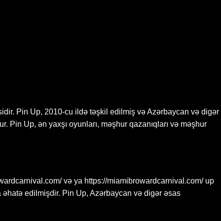
dir. Pin Up, 2010-cu ildə təşkil edilmiş və Azərbaycan və digər
nur. Pin Up, ən yaxşı oyunları, məşhur qazanıqları və məşhur
rowardcarnival.com/ və ya https://miamibrowardcarnival.com/ up
a əhatə edilmişdir. Pin Up, Azərbaycan və digər əsas