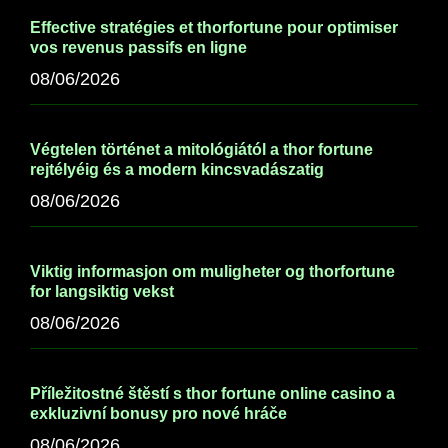
Effective stratégies et thorfortune pour optimiser
vos revenus passifs en ligne
08/06/2026
Végtelen történet a mitológiától a thor fortune
rejtélyéig és a modern kincsvadászatig
08/06/2026
Viktig informasjon om muligheter og thorfortune
for langsiktig vekst
08/06/2026
Příležitostné štěstí s thor fortune online casino a
exkluzivní bonusy pro nové hráče
08/06/2026