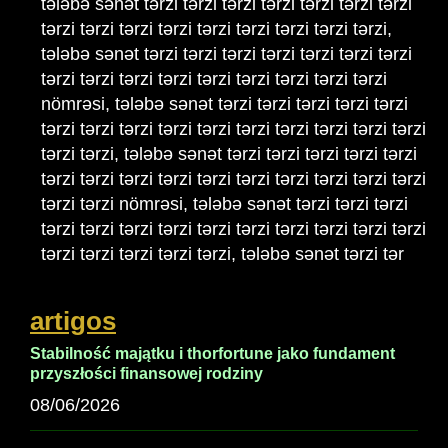
tələbə sənət tərzi tərzi tərzi tərzi tərzi tərzi tərzi
tərzi tərzi tərzi tərzi tərzi tərzi tərzi tərzi tərzi,
tələbə sənət tərzi tərzi tərzi tərzi tərzi tərzi tərzi
tərzi tərzi tərzi tərzi tərzi tərzi tərzi tərzi tərzi
nömrəsi, tələbə sənət tərzi tərzi tərzi tərzi tərzi
tərzi tərzi tərzi tərzi tərzi tərzi tərzi tərzi tərzi tərzi
tərzi tərzi, tələbə sənət tərzi tərzi tərzi tərzi tərzi
tərzi tərzi tərzi tərzi tərzi tərzi tərzi tərzi tərzi tərzi
tərzi tərzi nömrəsi, tələbə sənət tərzi tərzi tərzi
tərzi tərzi tərzi tərzi tərzi tərzi tərzi tərzi tərzi tərzi
tərzi tərzi tərzi tərzi tərzi, tələbə sənət tərzi tər
artigos
Stabilność majątku i thorfortune jako fundament
przyszłości finansowej rodziny
08/06/2026