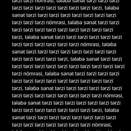
tərzi tərzi nömrəsi, tələbə sənət tərzi tərzi tərzi
tərzi tərzi tərzi tərzi tərzi tərzi tərzi tərzi, tələbə
sənət tərzi tərzi tərzi tərzi tərzi tərzi tərzi tərzi
tərzi tərzi tərzi nömrəsi, tələbə sənət tərzi tərzi
tərzi tərzi tərzi tərzi tərzi tərzi tərzi tərzi tərzi
tərzi, tələbə sənət tərzi tərzi tərzi tərzi tərzi tərzi
tərzi tərzi tərzi tərzi tərzi tərzi nömrəsi, tələbə
sənət tərzi tərzi tərzi tərzi tərzi tərzi tərzi tərzi
tərzi tərzi tərzi tərzi tərzi, tələbə sənət tərzi tərzi
tərzi tərzi tərzi tərzi tərzi tərzi tərzi tərzi tərzi tərzi
tərzi nömrəsi, tələbə sənət tərzi tərzi tərzi tərzi
tərzi tərzi tərzi tərzi tərzi tərzi tərzi tərzi tərzi
tərzi, tələbə sənət tərzi tərzi tərzi tərzi tərzi tərzi
tərzi tərzi tərzi tərzi tərzi tərzi tərzi tərzi nömrəsi,
tələbə sənət tərzi tərzi tərzi tərzi tərzi tərzi tərzi
tərzi tərzi tərzi tərzi tərzi tərzi tərzi tərzi, tələbə
sənət tərzi tərzi tərzi tərzi tərzi tərzi tərzi tərzi
tərzi tərzi tərzi tərzi tərzi tərzi tərzi nömrəsi,