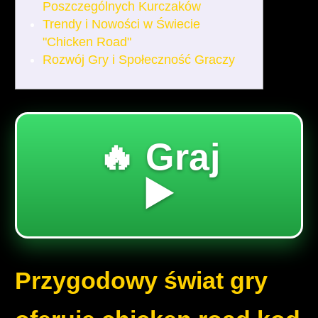
Poszczególnych Kurczaków
Trendy i Nowości w Świecie
"Chicken Road"
Rozwój Gry i Społeczność Graczy
🔥 Graj
▶️
Przygodowy świat gry