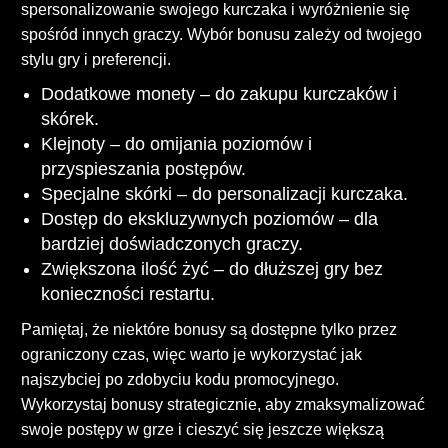
spersonalizowanie swojego kurczaka i wyróżnienie się
spośród innych graczy. Wybór bonusu zależy od twojego
stylu gry i preferencji.
Dodatkowe monety – do zakupu kurczaków i
skórek.
Klejnoty – do omijania poziomów i
przyspieszania postępów.
Specjalne skórki – do personalizacji kurczaka.
Dostęp do ekskluzywnych poziomów – dla
bardziej doświadczonych graczy.
Zwiększona ilość żyć – do dłuższej gry bez
konieczności restartu.
Pamiętaj, że niektóre bonusy są dostępne tylko przez
ograniczony czas, więc warto je wykorzystać jak
najszybciej po zdobyciu kodu promocyjnego.
Wykorzystaj bonusy strategicznie, aby zmaksymalizować
swoje postępy w grze i cieszyć się jeszcze większą