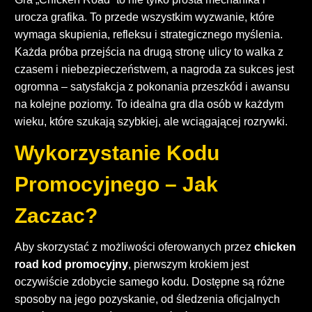
urocza grafika. To przede wszystkim wyzwanie, które
wymaga skupienia, refleksu i strategicznego myślenia.
Każda próba przejścia na drugą stronę ulicy to walka z
czasem i niebezpieczeństwem, a nagroda za sukces jest
ogromna – satysfakcja z pokonania przeszkód i awansu
na kolejne poziomy. To idealna gra dla osób w każdym
wieku, które szukają szybkiej, ale wciągającej rozrywki.
Wykorzystanie Kodu
Promocyjnego – Jak
Zaczac?
Aby skorzystać z możliwości oferowanych przez
chicken
road kod promocyjny
, pierwszym krokiem jest
oczywiście zdobycie samego kodu. Dostępne są różne
sposoby na jego pozyskanie, od śledzenia oficjalnych