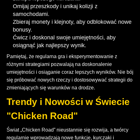
Omijaj przeszkody i unikaj kolizji z
samochodami.
Zbieraj monety i klejnoty, aby odblokować nowe
bonusy.
Ćwicz i doskonal swoje umiejętności, aby
osiągnąć jak najlepszy wynik.
Pamiętaj, że regularna gra i eksperymentowanie z
różnymi strategiami pozwalają na doskonalenie
umiejętności i osiąganie coraz lepszych wyników. Nie bój
się próbować nowych rzeczy i dostosowywać strategii do
zmieniających się warunków na drodze.
Trendy i Nowości w Świecie
"Chicken Road"
Świat „Chicken Road” nieustannie się rozwija, a twórcy
regularnie wprowadzają nowe funkcje, kurczaki i