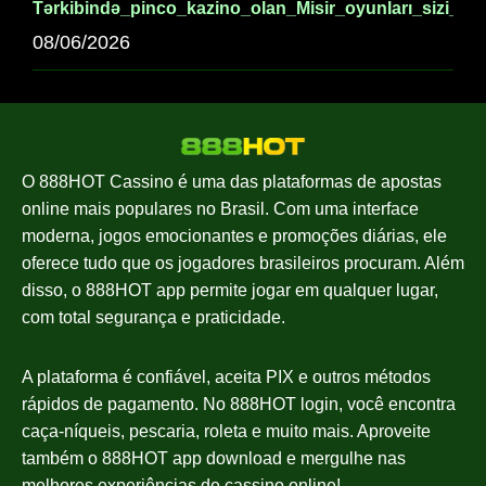
Tərkibində_pinco_kazino_olan_Misir_oyunları_sizi_əf
08/06/2026
O 888HOT Cassino é uma das plataformas de apostas
online mais populares no Brasil. Com uma interface
moderna, jogos emocionantes e promoções diárias, ele
oferece tudo que os jogadores brasileiros procuram. Além
disso, o 888HOT app permite jogar em qualquer lugar,
com total segurança e praticidade.
A plataforma é confiável, aceita PIX e outros métodos
rápidos de pagamento. No 888HOT login, você encontra
caça-níqueis, pescaria, roleta e muito mais. Aproveite
também o 888HOT app download e mergulhe nas
melhores experiências de cassino online!