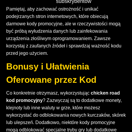
subskrybentów
Pamiętaj, aby zachować ostrożność i unikać
podejrzanych stron internetowych, które obiecują
darmowe kody promocyjne, ale w rzeczywistości mogą
być próbą wyłudzenia danych lub zainfekowania
urządzenia złośliwym oprogramowaniem. Zawsze
korzystaj z zaufanych źródeł i sprawdzaj ważność kodu
przed jego użyciem.
Bonusy i Ułatwienia
Oferowane przez Kod
Co konkretnie otrzymasz, wykorzystując
chicken road
kod promocyjny
? Zazwyczaj są to dodatkowe monety,
klejnoty lub inne waluty w grze, które możesz
wykorzystać do odblokowania nowych kurczaków, skórek
lub ulepszeń. Dodatkowo, niektóre kody promocyjne
mogą odblokować specjalne tryby gry lub dodatkowe