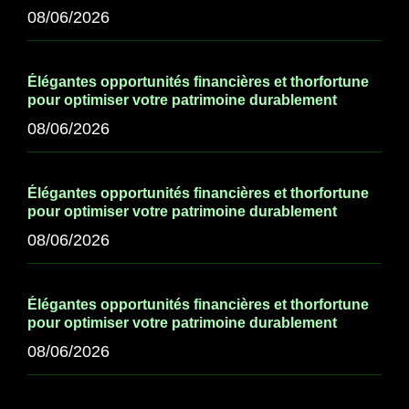
08/06/2026
Élégantes opportunités financières et thorfortune
pour optimiser votre patrimoine durablement
08/06/2026
Élégantes opportunités financières et thorfortune
pour optimiser votre patrimoine durablement
08/06/2026
Élégantes opportunités financières et thorfortune
pour optimiser votre patrimoine durablement
08/06/2026