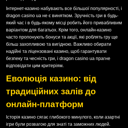
Інтернет-казино набувають все більшої популярності, і
dragon casino ua не є винятком. Зручність гри в будь-
який час і в будь-якому місці робить його привабливим
варіантом для багатьох. Крім того, онлайн-казино
часто пропонують бонуси та акції, які роблять гру ще
більш захопливою та вигідною. Важливо обирати
надійні та ліцензовані казино, щоб гарантувати
безпеку та чесність гри, і dragon casino ua прагне
відповідати цим критеріям.
Еволюція казино: від
традиційних залів до
онлайн-платформ
Історія казино сягає глибокого минулого, коли азартні
ігри були розвагою для знаті та заможних людей.