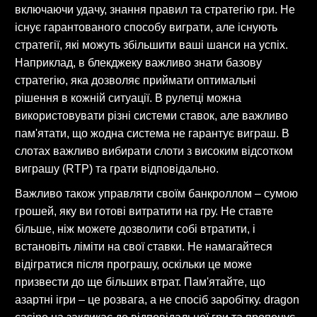
включаючи удачу, знання правил та стратегію гри. Не
існує гарантованого способу виграти, але існують
стратегії, які можуть збільшити ваші шанси на успіх.
Наприклад, в блекджеку важливо знати базову
стратегію, яка дозволяє приймати оптимальні
рішення в кожній ситуації. В рулетці можна
використовувати різні системи ставок, але важливо
пам'ятати, що жодна система не гарантує виграш. В
слотах важливо вибирати слоти з високим відсотком
виграшу (RTP) та грати відповідально.
Важливо також управляти своїм банкроллом – сумою
грошей, яку ви готові витратити на гру. Не ставте
більше, ніж можете дозволити собі втратити, і
встановіть ліміти на свої ставки. Не намагайтеся
відігратися після програшу, оскільки це може
призвести до ще більших втрат. Пам'ятайте, що
азартні ігри – це розвага, а не спосіб заробітку. dragon