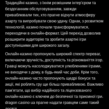
Традиційні казино, з їхнім розкішним інтер'єром та
бездоганним обслуговуванням, завжди
приваблювали тих, хто прагне відчути атмосферу
азарту та випробувати свою удачу. Однак, з розвитком
технологій, казино почали трансформуватися,
переходячи в онлайн-формат. Цей перехід дозволив
розширити аудиторію та зробити азартні ігри
доступнішими для широкого загалу.
Онлайн-казино пропонують широкий спектр переваг,
включаючи зручність, доступність та різноманіття ігор.
Гравці можуть насолоджуватися улюбленими іграми,
не виходячи з дому, в будь-який час доби. Крім того,
онлайн-казино часто пропонують щедрі бонуси та
акції, які роблять гру ще більш привабливою. Важливо
пам'ятати, що вибір надійного та ліцензованого
онлайн-казино є ключем до безпечної та приємної гри.
dragon casino ua прагне надати гравцям саме такий
досвід.