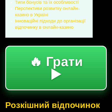
Типи бонусів та їх особливості
Перспективи розвитку онлайн-
казино в Україні
Інноваційні підходи до організації
відпочинку в онлайн-казино
🔥 Грати
▶️
Розкішний відпочинок