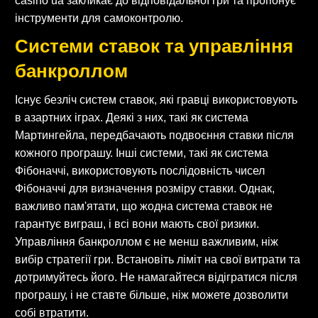
casino ua закликає до відповідальної гри та пропонує
інструменти для самоконтролю.
Системи ставок та управління
банкроллом
Існує безліч систем ставок, які гравці використовують
в азартних іграх. Деякі з них, такі як система
Мартингейла, передбачають подвоєння ставки після
кожного програшу. Інші системи, такі як система
Фібоначчі, використовують послідовність чисел
Фібоначчі для визначення розміру ставки. Однак,
важливо пам'ятати, що жодна система ставок не
гарантує виграш, і всі вони мають свої ризики.
Управління банкроллом є не менш важливим, ніж
вибір стратегії гри. Встановіть ліміт на свої витрати та
дотримуйтесь його. Не намагайтеся відігратися після
програшу, і не ставте більше, ніж можете дозволити
собі втратити.