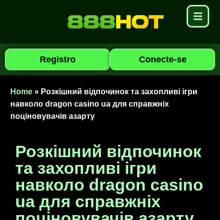
Registro
Conecte-se
Home
»
Розкішний відпочинок та захопливі ігри
навколо dragon casino ua для справжніх
поціновувачів азарту
Розкішний відпочинок
та захопливі ігри
навколо dragon casino
ua для справжніх
поціновувачів азарту