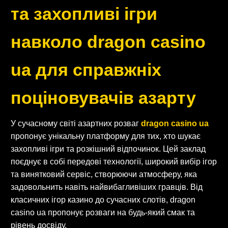
та захопливі ігри
навколо dragon casino
ua для справжніх
поціновувачів азарту
У сучасному світі азартних розваг
dragon casino ua
пропонує унікальну платформу для тих, хто шукає
захопливі ігри та розкішний відпочинок. Цей заклад
поєднує в собі передові технології, широкий вибір ігор
та винятковий сервіс, створюючи атмосферу, яка
задовольнить навіть найвибагливіших гравців. Від
класичних ігор казино до сучасних слотів, dragon
casino ua пропонує розваги на будь-який смак та
рівень досвіду.