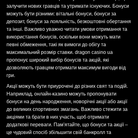
залучити нових гравців та утримати існуючих. Бонуси
можуть бути різними: вітальні бонуси, бонуси за
депозит, бонуси за лояльність, безкоштовні обертання
та інші. Важливо уважно читати умови отримання та
використання бонусів, оскільки вони можуть мати
певні обмеження, такі як вимоги до обігу та
максимальний розмір ставки. dragon casino ua
пропонує широкий вибір бонусів та акцій, які
дозволяють гравцям отримати максимум вигоди від
гри.
Акції можуть бути приурочені до різних свят та подій.
Наприклад, онлайн-казино можуть пропонувати
бонуси на день народження, новорічні акції або акції
до великих спортивних змагань. Важливо стежити за
акціями та брати в них участь, щоб отримати
додаткові переваги. Пам'ятайте, що бонуси та акції –
це чудовий спосіб збільшити свій банкролл та