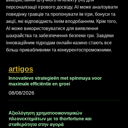
персоналізації ігрового досвіду. AI може аналізувати
поведінку гравців та пропонувати їм ігри, бонуси та
акції, які відповідають їхнім вподобанням. Крім того,
AI може використовуватися для виявлення
шахрайства та забезпечення безпеки гри. Завдяки
інноваційним підходам онлайн-казино стають все
більш привабливими та конкурентоспроможними.
artigos
Innovatieve strategieën met spinmaya voor
maximale efficiëntie en groei
08/08/2026
Αξιολόγηση χρηματοοικονομικών
πλεονεκτημάτων με το thorfortune και
σταθερότητα στην αγορά