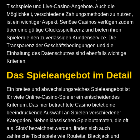
Tischspiele und Live-Casino-Angebote. Auch die
Möglichkeit, verschiedene Zahlungsmethoden zu nutzen,
ist ein wichtiger Aspekt. Seriöse Casinos verfügen zudem
über eine gültige Glücksspiellizenz und bieten ihren
Spielern einen zuverlässigen Kundenservice. Die
Transparenz der Geschäftsbedingungen und die
Einhaltung des Datenschutzes sind ebenfalls wichtige
Kriterien.
Das Spieleangebot im Detail
Ein breites und abwechslungsreiches Spieleangebot ist
für viele Online-Casino-Spieler ein entscheidendes
Kriterium. Das hier betrachtete Casino bietet eine
beeindruckende Auswahl an Spielen verschiedener
Kategorien. Neben klassischen Spielautomaten, die oft
als ‘Slots’ bezeichnet werden, finden sich auch
zahlreiche Tischspiele wie Roulette, Blackjack und