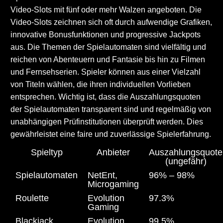
Video-Slots mit fünf oder mehr Walzen angeboten. Die
Video-Slots zeichnen sich oft durch aufwendige Grafiken,
innovative Bonusfunktionen und progressive Jackpots
aus. Die Themen der Spielautomaten sind vielfältig und
reichen von Abenteuern und Fantasie bis hin zu Filmen
und Fernsehserien. Spieler können aus einer Vielzahl
von Titeln wählen, die ihren individuellen Vorlieben
entsprechen. Wichtig ist, dass die Auszahlungsquoten
der Spielautomaten transparent sind und regelmäßig von
unabhängigen Prüfinstitutionen überprüft werden. Dies
gewährleistet eine faire und zuverlässige Spielerfahrung.
Spieltyp
Anbieter
Auszahlungsquote
(ungefähr)
Spielautomaten
NetEnt,
96% – 98%
Microgaming
Roulette
Evolution
97.3%
Gaming
Blackjack
Evolution
99.5%