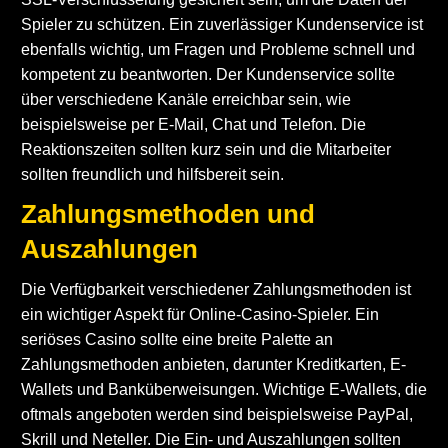
Spieler zu schützen. Ein zuverlässiger Kundenservice ist
ebenfalls wichtig, um Fragen und Probleme schnell und
kompetent zu beantworten. Der Kundenservice sollte
über verschiedene Kanäle erreichbar sein, wie
beispielsweise per E-Mail, Chat und Telefon. Die
Reaktionszeiten sollten kurz sein und die Mitarbeiter
sollten freundlich und hilfsbereit sein.
Zahlungsmethoden und
Auszahlungen
Die Verfügbarkeit verschiedener Zahlungsmethoden ist
ein wichtiger Aspekt für Online-Casino-Spieler. Ein
seriöses Casino sollte eine breite Palette an
Zahlungsmethoden anbieten, darunter Kreditkarten, E-
Wallets und Banküberweisungen. Wichtige E-Wallets, die
oftmals angeboten werden sind beispielsweise PayPal,
Skrill und Neteller. Die Ein- und Auszahlungen sollten