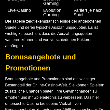
Gaming
Live-Casino
Evolution
Variiert je nach
Gaming
Spiel
Die Tabelle zeigt exemplarisch einige der angebotenen
Spiele und deren typische Auszahlungsquoten. Es ist
wichtig zu beachten, dass die Auszahlungsquoten
variieren können und von verschiedenen Faktoren
abhängen.
Bonusangebote und
Promotionen
Bonusangebote und Promotionen sind ein wichtiger
Bestandteil der Online-Casino-Welt. Sie können Spielern
zusätzliche Chancen bieten, ihre Gewinnchancen zu
erhöhen und ihr Spielerlebnis zu verbessern. Das hier
untersuchte Casino bietet eine Vielzahl von
Bonusangeboten, darunter einen Willkommensbonus für