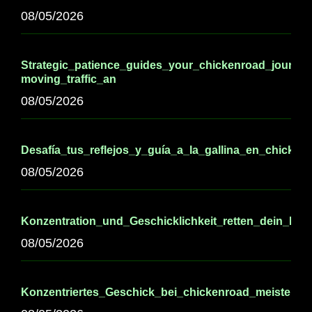
08/05/2026
Strategic_patience_guides_your_chickenroad_journey
moving_traffic_an
08/05/2026
Desafía_tus_reflejos_y_guía_a_la_gallina_en_chickenr
08/05/2026
Konzentration_und_Geschicklichkeit_retten_dein_H
08/05/2026
Konzentriertes_Geschick_bei_chickenroad_meistern_