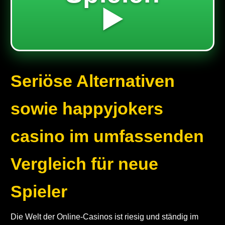
▶️
Seriöse Alternativen
sowie happyjokers
casino im umfassenden
Vergleich für neue
Spieler
Die Welt der Online-Casinos ist riesig und ständig im