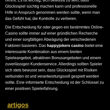
nimmt. Es ist wichtig, sich bewusst zu sein, dass
Glücksspiel süchtig machen kann und professionelle
Hilfe in Anspruch genommen werden sollte, wenn man
das Gefühl hat, die Kontrolle zu verlieren.
Die Entscheidung für oder gegen ein bestimmtes Online-
Casino sollte immer auf einer gründlichen Recherche
und einer sorgfältigen Abwägung der verschiedenen
Faktoren basieren. Das
happyjokers casino
bietet eine
interessante Kombination aus einem breiten
Spieleangebot, attraktiven Bonusangeboten und einem
zuverlässigen Kundenservice. Allerdings sollten Spieler
sich stets bewusst sein, dass Glücksspiel mit Risiken
verbunden ist und verantwortungsvoll gespielt werden
sollte. Eine informierte Entscheidung ist der Schlüssel zu
einer positiven Spielerfahrung.
artigos