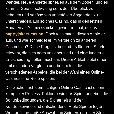
Wandel. Neue Anbieter sprießen aus dem Boden, und es
kann für Spieler schwierig sein, den Überblick zu
behalten und seriöse von unseriösen Angeboten zu
unterscheiden. Ein solches Casino, das in den letzten
Monaten an Aufmerksamkeit gewonnen hat, ist das
happyjokers casino
. Doch was macht diesen Anbieter
aus, und wie schneidet er im Vergleich zu anderen
Casinos ab? Diese Frage ist besonders für neue Spieler
relevant, die sich noch unsicher sind und eine fundierte
Entscheidung treffen möchten. Dieser Artikel bietet einen
umfassenden Vergleich und beleuchtet die
verschiedenen Aspekte, die bei der Wahl eines Online-
Casinos eine Rolle spielen.
Die Suche nach dem richtigen Online-Casino ist oft ein
komplexer Prozess. Faktoren wie das Spieleangebot, die
Bonusbedingungen, die Sicherheit und der
Kundenservice sind entscheidend. Viele Spieler legen
Wert auf eine große Auswahl an Spielen, darunter Slots,