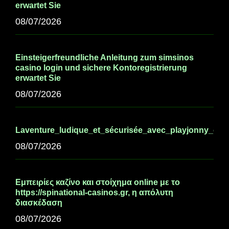
erwartet Sie
08/07/2026
Einsteigerfreundliche Anleitung zum simsinos
casino login und sichere Kontoregistrierung
erwartet Sie
08/07/2026
Laventure_ludique_et_sécurisée_avec_playjonny_casi
08/07/2026
Εμπειρίες καζίνο και στοίχημα online με το
https://spinational-casinos.gr, η απόλυτη
διασκέδαση
08/07/2026