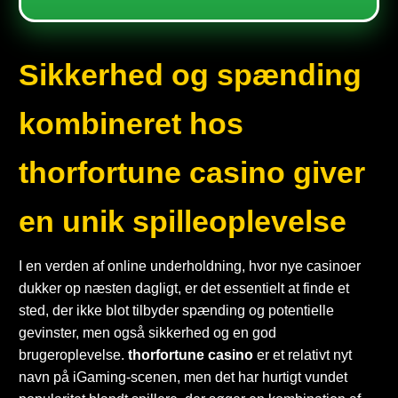
Sikkerhed og spænding
kombineret hos
thorfortune casino giver
en unik spilleoplevelse
I en verden af online underholdning, hvor nye casinoer
dukker op næsten dagligt, er det essentielt at finde et
sted, der ikke blot tilbyder spænding og potentielle
gevinster, men også sikkerhed og en god
brugeroplevelse.
thorfortune casino
er et relativt nyt
navn på iGaming-scenen, men det har hurtigt vundet