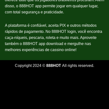
disso, o 888HOT app permite jogar em qualquer lugar,
com total segurança e praticidade.
A plataforma é confiável, aceita PIX e outros métodos
rápidos de pagamento. No 888HOT login, você encontra
caça-níqueis, pescaria, roleta e muito mais. Aproveite
também o 888HOT app download e mergulhe nas
melhores experiências de cassino online!
Copyright 2024 ©
888HOT
All rights reserved.