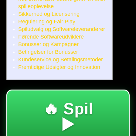
spilleoplevelse
Sikkerhed og Licensering
Regulering og Fair Play
Spiludvalg og Softwareleverandører
Førende Softwareudviklere
Bonusser og Kampagner
Betingelser for Bonusser
Kundeservice og Betalingsmetoder
Fremtidige Udsigter og Innovation
🔥 Spil
▶️