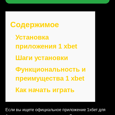
Содержимое
Установка
приложения 1 xbet
Шаги установки
Функциональность и
преимущества 1 xbet
Как начать играть
Если вы ищете официальное приложение 1хбет для