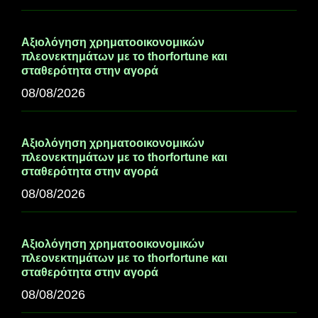
Αξιολόγηση χρηματοοικονομικών
πλεονεκτημάτων με το thorfortune και
σταθερότητα στην αγορά
08/08/2026
Αξιολόγηση χρηματοοικονομικών
πλεονεκτημάτων με το thorfortune και
σταθερότητα στην αγορά
08/08/2026
Αξιολόγηση χρηματοοικονομικών
πλεονεκτημάτων με το thorfortune και
σταθερότητα στην αγορά
08/08/2026