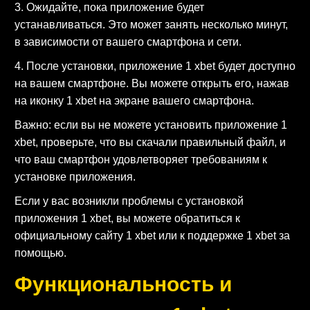
3. Ожидайте, пока приложение будет
устанавливаться. Это может занять несколько минут,
в зависимости от вашего смартфона и сети.
4. После установки, приложение 1 xbet будет доступно
на вашем смартфоне. Вы можете открыть его, нажав
на иконку 1 xbet на экране вашего смартфона.
Важно: если вы не можете установить приложение 1
xbet, проверьте, что вы скачали правильный файл, и
что ваш смартфон удовлетворяет требованиям к
установке приложения.
Если у вас возникли проблемы с установкой
приложения 1 xbet, вы можете обратиться к
официальному сайту 1 xbet или к поддержке 1 xbet за
помощью.
Функциональность и