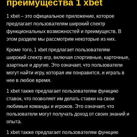
преимущества 1 xbet
1 xbet – это официальное приложение, которое
предлагает пользователям широкий спектр
функциональных возможностей и преимуществ. В
этом разделе мы рассмотрим некоторые из них.
Кроме того, 1 xbet предлагает пользователям
широкий спектр игр, включая спортивные, карточные,
азартные и другие. Это означает, что пользователи
могут найти игру, которая им понравится, и играть в
нее в любое время.
1 xbet также предлагает пользователям функцию
ставок, что позволяет им делать ставки на свои
любимые команды и игроков. Это означает, что
пользователи могут получать доход от своих знаний и
опыта.
1 xbet также предлагает пользователям функцию