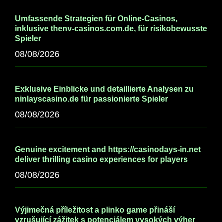
Umfassende Strategien für Online-Casinos,
inklusive thenv-casinos.com.de, für risikobewusste
Spieler
08/08/2026
Exklusive Einblicke und detaillierte Analysen zu
ninlayscasino.de für passionierte Spieler
08/08/2026
Genuine excitement and https://casinodays-in.net
deliver thrilling casino experiences for players
08/08/2026
Výjimečná příležitost a plinko game přináší
vzrušující zážitek s potenciálem vysokých výher