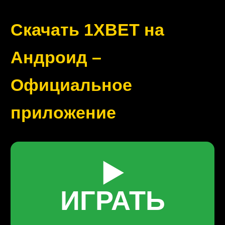
Скачать 1XBET на
Андроид –
Официальное
приложение
▶️
ИГРАТЬ