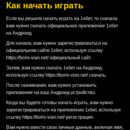
Как начать играть
Если вы решили начать играть на 1хбет, то сначала
вам нужно скачать официальное приложение 1хбет
на Андроид.
Для начала, вам нужно зарегистрироваться на
официальном сайте 1хбет, используя ссылку
https://boris-vian.net/ официальный сайт.
Затем, вам нужно скачать 1хбет на Андроид,
используя ссылку https://boris-vian.net/ скачать.
После скачивания, вам нужно установить
приложение на ваш Андроид-устройство.
Когда вы будете готовы начать играть, вам нужно
зарегистрироваться на приложении 1хбет, используя
ссылку https://boris-vian.net/ регистрация.
Вам нужно ввести свои личные данные, включая имя,