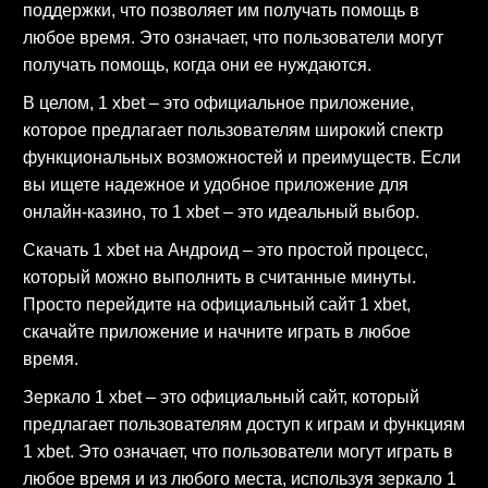
поддержки, что позволяет им получать помощь в
любое время. Это означает, что пользователи могут
получать помощь, когда они ее нуждаются.
В целом, 1 xbet – это официальное приложение,
которое предлагает пользователям широкий спектр
функциональных возможностей и преимуществ. Если
вы ищете надежное и удобное приложение для
онлайн-казино, то 1 xbet – это идеальный выбор.
Скачать 1 xbet на Андроид – это простой процесс,
который можно выполнить в считанные минуты.
Просто перейдите на официальный сайт 1 xbet,
скачайте приложение и начните играть в любое
время.
Зеркало 1 xbet – это официальный сайт, который
предлагает пользователям доступ к играм и функциям
1 xbet. Это означает, что пользователи могут играть в
любое время и из любого места, используя зеркало 1