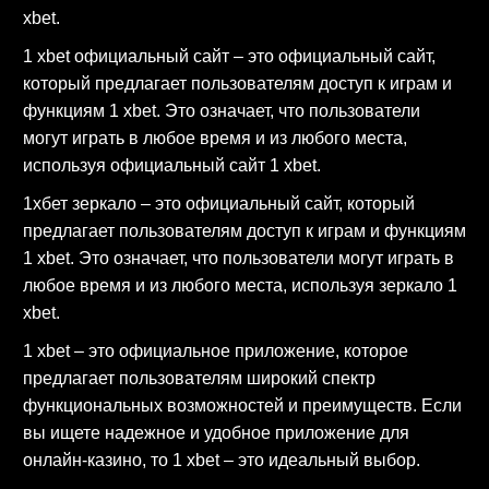
xbet.
1 xbet официальный сайт – это официальный сайт,
который предлагает пользователям доступ к играм и
функциям 1 xbet. Это означает, что пользователи
могут играть в любое время и из любого места,
используя официальный сайт 1 xbet.
1хбет зеркало – это официальный сайт, который
предлагает пользователям доступ к играм и функциям
1 xbet. Это означает, что пользователи могут играть в
любое время и из любого места, используя зеркало 1
xbet.
1 xbet – это официальное приложение, которое
предлагает пользователям широкий спектр
функциональных возможностей и преимуществ. Если
вы ищете надежное и удобное приложение для
онлайн-казино, то 1 xbet – это идеальный выбор.