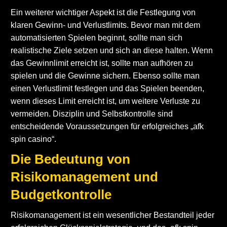
Ein weiterer wichtiger Aspekt ist die Festlegung von
klaren Gewinn- und Verlustlimits. Bevor man mit dem
automatisierten Spielen beginnt, sollte man sich
realistische Ziele setzen und sich an diese halten. Wenn
das Gewinnlimit erreicht ist, sollte man aufhören zu
spielen und die Gewinne sichern. Ebenso sollte man
einen Verlustlimit festlegen und das Spielen beenden,
wenn dieses Limit erreicht ist, um weitere Verluste zu
vermeiden. Disziplin und Selbstkontrolle sind
entscheidende Voraussetzungen für erfolgreiches „afk
spin casino“.
Die Bedeutung von
Risikomanagement und
Budgetkontrolle
Risikomanagement ist ein wesentlicher Bestandteil jeder