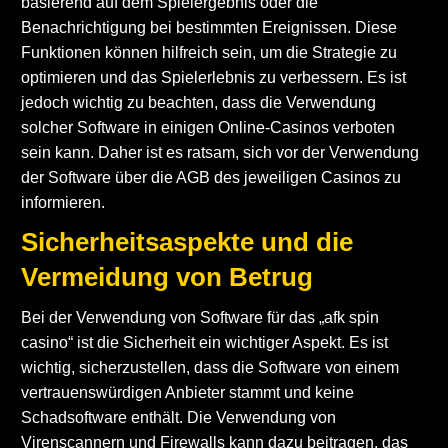
basierend auf dem Spielergebnis oder die
Benachrichtigung bei bestimmten Ereignissen. Diese
Funktionen können hilfreich sein, um die Strategie zu
optimieren und das Spielerlebnis zu verbessern. Es ist
jedoch wichtig zu beachten, dass die Verwendung
solcher Software in einigen Online-Casinos verboten
sein kann. Daher ist es ratsam, sich vor der Verwendung
der Software über die AGB des jeweiligen Casinos zu
informieren.
Sicherheitsaspekte und die
Vermeidung von Betrug
Bei der Verwendung von Software für das „afk spin
casino“ ist die Sicherheit ein wichtiger Aspekt. Es ist
wichtig, sicherzustellen, dass die Software von einem
vertrauenswürdigen Anbieter stammt und keine
Schadsoftware enthält. Die Verwendung von
Virenscannern und Firewalls kann dazu beitragen, das