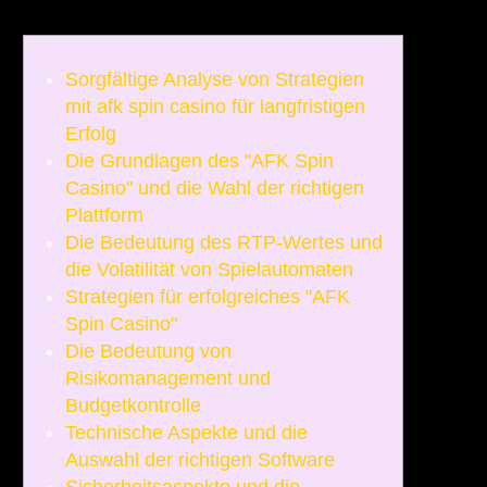
Sorgfältige Analyse von Strategien
mit afk spin casino für langfristigen
Erfolg
Die Grundlagen des "AFK Spin
Casino" und die Wahl der richtigen
Plattform
Die Bedeutung des RTP-Wertes und
die Volatilität von Spielautomaten
Strategien für erfolgreiches "AFK
Spin Casino"
Die Bedeutung von
Risikomanagement und
Budgetkontrolle
Technische Aspekte und die
Auswahl der richtigen Software
Sicherheitsaspekte und die