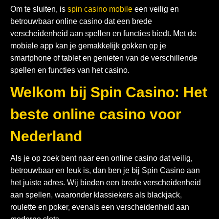
Om te sluiten, is
spin casino mobile
een veilig en
betrouwbaar online casino dat een brede
verscheidenheid aan spellen en functies biedt. Met de
mobiele app kan je gemakkelijk gokken op je
smartphone of tablet en genieten van de verschillende
spellen en functies van het casino.
Welkom bij Spin Casino: Het
beste online casino voor
Nederland
Als je op zoek bent naar een online casino dat veilig,
betrouwbaar en leuk is, dan ben je bij Spin Casino aan
het juiste adres. Wij bieden een brede verscheidenheid
aan spellen, waaronder klassiekers als blackjack,
roulette en poker, evenals een verscheidenheid aan