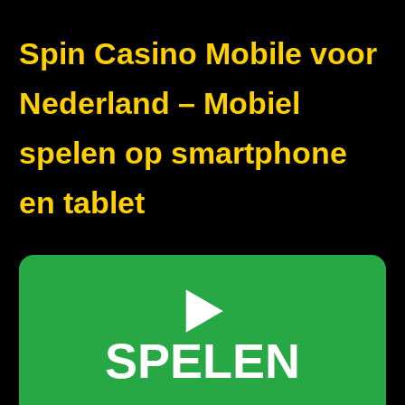
Spin Casino Mobile voor
Nederland – Mobiel
spelen op smartphone
en tablet
▶️
SPELEN