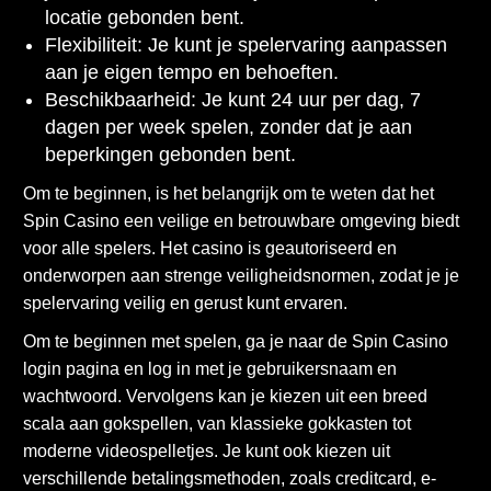
locatie gebonden bent.
Flexibiliteit: Je kunt je spelervaring aanpassen
aan je eigen tempo en behoeften.
Beschikbaarheid: Je kunt 24 uur per dag, 7
dagen per week spelen, zonder dat je aan
beperkingen gebonden bent.
Om te beginnen, is het belangrijk om te weten dat het
Spin Casino een veilige en betrouwbare omgeving biedt
voor alle spelers. Het casino is geautoriseerd en
onderworpen aan strenge veiligheidsnormen, zodat je je
spelervaring veilig en gerust kunt ervaren.
Om te beginnen met spelen, ga je naar de Spin Casino
login pagina en log in met je gebruikersnaam en
wachtwoord. Vervolgens kan je kiezen uit een breed
scala aan gokspellen, van klassieke gokkasten tot
moderne videospelletjes. Je kunt ook kiezen uit
verschillende betalingsmethoden, zoals creditcard, e-