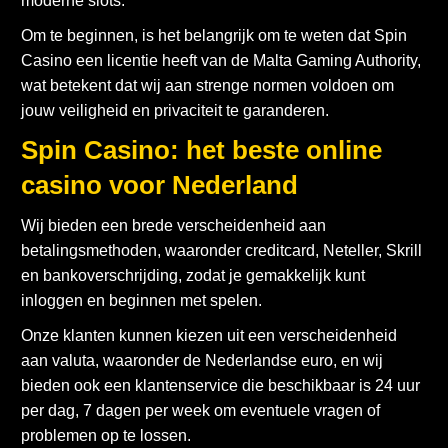
moderne slots.
Om te beginnen, is het belangrijk om te weten dat Spin
Casino een licentie heeft van de Malta Gaming Authority,
wat betekent dat wij aan strenge normen voldoen om
jouw veiligheid en privaciteit te garanderen.
Spin Casino: het beste online
casino voor Nederland
Wij bieden een brede verscheidenheid aan
betalingsmethoden, waaronder creditcard, Neteller, Skrill
en bankoverschrijding, zodat je gemakkelijk kunt
inloggen en beginnen met spelen.
Onze klanten kunnen kiezen uit een verscheidenheid
aan valuta, waaronder de Nederlandse euro, en wij
bieden ook een klantenservice die beschikbaar is 24 uur
per dag, 7 dagen per week om eventuele vragen of
problemen op te lossen.