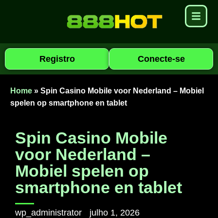
Registro
Conecte-se
Home
»
Spin Casino Mobile voor Nederland – Mobiel
spelen op smartphone en tablet
Spin Casino Mobile
voor Nederland –
Mobiel spelen op
smartphone en tablet
wp_administrator
julho 1, 2026