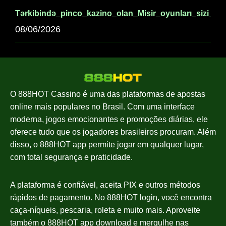
Tərkibində_pinco_kazino_olan_Misir_oyunları_sizi_əf
08/06/2026
O 888HOT Cassino é uma das plataformas de apostas
online mais populares no Brasil. Com uma interface
moderna, jogos emocionantes e promoções diárias, ele
oferece tudo que os jogadores brasileiros procuram. Além
disso, o 888HOT app permite jogar em qualquer lugar,
com total segurança e praticidade.
A plataforma é confiável, aceita PIX e outros métodos
rápidos de pagamento. No 888HOT login, você encontra
caça-níqueis, pescaria, roleta e muito mais. Aproveite
também o 888HOT app download e mergulhe nas