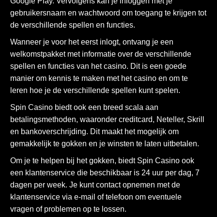
Google Play. Vervolgens kan je inloggen met je
gebruikersnaam en wachtwoord om toegang te krijgen tot
de verschillende spellen en functies.
Wanneer je voor het eerst inlogt, ontvang je een
welkomstpakket met informatie over de verschillende
spellen en functies van het casino. Dit is een goede
manier om kennis te maken met het casino en om te
leren hoe je de verschillende spellen kunt spelen.
Spin Casino biedt ook een breed scala aan
betalingsmethoden, waaronder creditcard, Neteller, Skrill
en bankoverschrijding. Dit maakt het mogelijk om
gemakkelijk te gokken en je winsten te laten uitbetalen.
Om je te helpen bij het gokken, biedt Spin Casino ook
een klantenservice die beschikbaar is 24 uur per dag, 7
dagen per week. Je kunt contact opnemen met de
klantenservice via e-mail of telefoon om eventuele
vragen of problemen op te lossen.