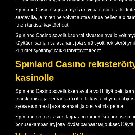
Spinland Casino tarjoaa myös erityisiä uusiutujalle, kute
saatavilla, ja miten ne voivat auttaa sinua pelien aloitta
joten tarkista käyttöehdot.
Spinland Casino sovelluksen tai sivuston avulla voit myö
käyttäen saman salasanan, jota sinä syötti rekisteröitym
kun olet syöttänyt kaikki tarvittavat tiedot.
Spinland Casino rekisteröit
kasinolle
Spinland Casino sovelluksen avulla voit liittyä pelitilaa
markkinoista ja seurantaan ohjeita käyttöliittymän ohjei
syötä etunimesi ja salasanasi, ja olet valmis pelata.
Spinland online casino tarjoaa monipuolisia bonuseja uusi
bonusekampanjat, jotta löydät parhaat tarjoukset. Käytä 