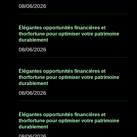
08/06/2026
Élégantes opportunités financières et
thorfortune pour optimiser votre patrimoine
durablement
08/06/2026
Élégantes opportunités financières et
thorfortune pour optimiser votre patrimoine
durablement
08/06/2026
Élégantes opportunités financières et
thorfortune pour optimiser votre patrimoine
durablement
08/06/2026