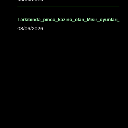
Tərkibində_pinco_kazino_olan_Misir_oyunları_sizi
08/06/2026