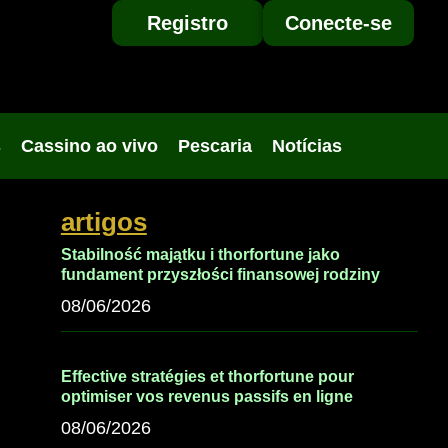
Registro
Conecte-se
s
Cassino ao vivo
Pescaria
Notícias
artigos
Stabilność majątku i thorfortune jako
fundament przyszłości finansowej rodziny
08/06/2026
Effective stratégies et thorfortune pour
optimiser vos revenus passifs en ligne
08/06/2026