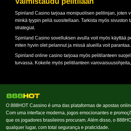
Valmistaudu pelitilaan
Spinland Casino tarjoaa monipuolisen pelilinjan, joten valm
minkä tyypin peliä suositellaan. Tarkista myös sivuston ta
strategiat.
Spinland Casino sovelluksen avulla voit myös käyttää pel
miten hyvin olet pelannut ja missä alueilla voit parantaa.
Spinland online casino tarjoaa myös pelitilanteen suojeluun
turvassa. Kokeile myös pelitilanteen varovaisuusohjeita, jo
O 888HOT Cassino é uma das plataformas de apostas online
Com uma interface moderna, jogos emocionantes e promoções
que os jogadores brasileiros procuram. Além disso, o 888H
qualquer lugar, com total segurança e praticidade.