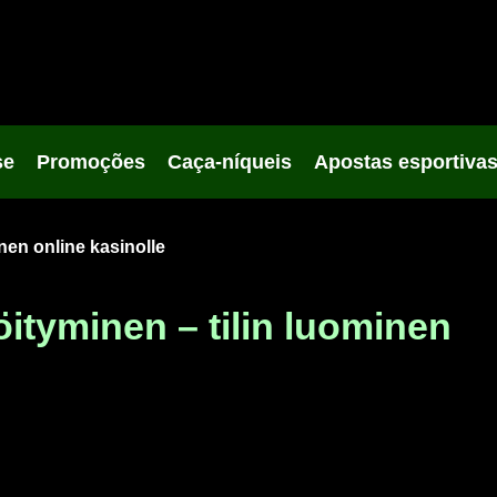
se
Promoções
Caça-níqueis
Apostas esportiva
nen online kasinolle
ityminen – tilin luominen