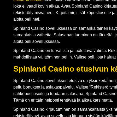
joka ei vaadi kovin aikaa. Avaa Spinland Casino kirjautu
rekisteröitymisvaiheet. Kirjoita nimi, sähköpostiosoite ja
aloita peli heti.
Spinland Casino sovelluksessa on samankaltainen käyttö
samanlaisia vaiheita. Salasanan luominen on tärkeää, jot
aloita peli sovelluksessa.
Spinland Casino on turvallista ja luotettava valinta. Rek
mahdollistaa välittöminen peliin. Valitse peli, jota haluat 
Spinland Casino etusivun kä
Spinland Casino sovelluksen etusivu on yksinkertainen ja
pelit, bonukset ja asiakaspalvelu. Valitse “Rekisteröitymin
sähköpostiosoite ja luodaan salasana. Spinland Casino an
Tämä on erittäin helposti tehtävää ja aikaa karsimatta.
Spinland Casino kirjautuminen on samankaltaista yksink
rekisteröitynyt, avaa sovellus ja kirjaudu sisään käyttä