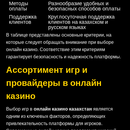
Методы
Разнообразие удобных и
оплаты
безопасных способов оплаты
Поддержка
Круглосуточная поддержка
клиентов
клиентов на казахском и
русском языках
В таблице представлены основные критерии, на
которые следует обращать внимание при выборе
онлайн казино. Соответствие этим критериям
гарантирует безопасность и надежность платформы.
Ассортимент игр и
провайдеры в онлайн
казино
Выбор игр в
онлайн казино казахстан
является
одним из ключевых факторов, определяющих
привлекательность платформы для игроков.