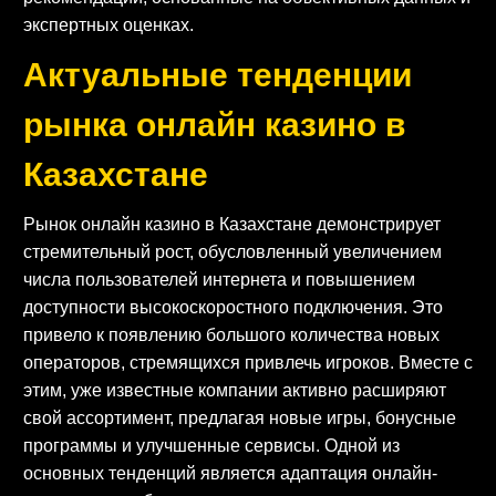
экспертных оценках.
Актуальные тенденции
рынка онлайн казино в
Казахстане
Рынок онлайн казино в Казахстане демонстрирует
стремительный рост, обусловленный увеличением
числа пользователей интернета и повышением
доступности высокоскоростного подключения. Это
привело к появлению большого количества новых
операторов, стремящихся привлечь игроков. Вместе с
этим, уже известные компании активно расширяют
свой ассортимент, предлагая новые игры, бонусные
программы и улучшенные сервисы. Одной из
основных тенденций является адаптация онлайн-