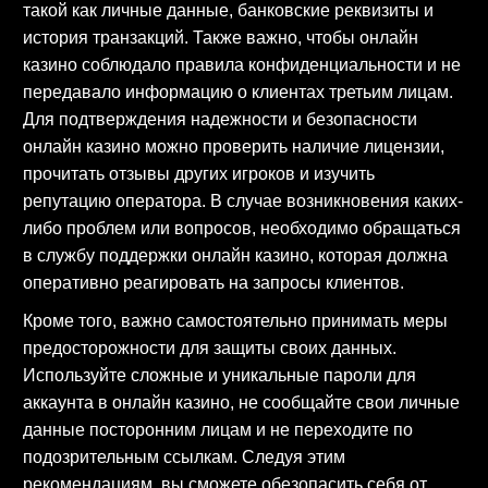
такой как личные данные, банковские реквизиты и
история транзакций. Также важно, чтобы онлайн
казино соблюдало правила конфиденциальности и не
передавало информацию о клиентах третьим лицам.
Для подтверждения надежности и безопасности
онлайн казино можно проверить наличие лицензии,
прочитать отзывы других игроков и изучить
репутацию оператора. В случае возникновения каких-
либо проблем или вопросов, необходимо обращаться
в службу поддержки онлайн казино, которая должна
оперативно реагировать на запросы клиентов.
Кроме того, важно самостоятельно принимать меры
предосторожности для защиты своих данных.
Используйте сложные и уникальные пароли для
аккаунта в онлайн казино, не сообщайте свои личные
данные посторонним лицам и не переходите по
подозрительным ссылкам. Следуя этим
рекомендациям, вы сможете обезопасить себя от