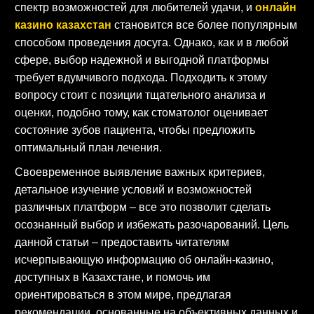
спектр возможностей для любителей удачи, и
онлайн
казино казахстан
становится все более популярным
способом проведения досуга. Однако, как и в любой
сфере, выбор надежной и выгодной платформы
требует вдумчивого подхода. Подходить к этому
вопросу стоит с позиции тщательного анализа и
оценки, подобно тому, как стоматолог оценивает
состояние зубов пациента, чтобы предложить
оптимальный план лечения.
Своевременное выявление важных критериев,
детальное изучение условий и возможностей
различных платформ – все это позволит сделать
осознанный выбор и избежать разочарований. Цель
данной статьи – предоставить читателям
исчерпывающую информацию об онлайн-казино,
доступных в Казахстане, и помочь им
ориентироваться в этом мире, предлагая
рекомендации, основанные на объективных данных и