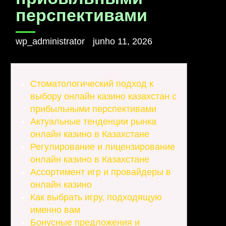
перспективами
wp_administrator
junho 11, 2026
Стоматологический подход к
выбору онлайн казино казахстан с
прибыльными перспективами
Актуальные тенденции рынка
онлайн казино в Казахстане
Регулирование и лицензирование
онлайн казино в Казахстане
Ассортимент игр и провайдеры в
онлайн казино
Как выбрать игру, подходящую
именно вам
Бонусные предложения и