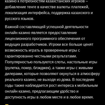
казино к потребностям казахстанских игроков –
добавление тенге в качестве валюты платежей,
локализация интерфейса, поддержка казахского и
русского языков.
Важной составляющей успешной деятельности
онлайн казино является предоставление
лицензионного программного обеспечения от
ведущих разработчиков. Игроки все больше ценят
возможность играть в проверенные игры с
гарантированно честными результатами.
Популярностью пользуются слоты, настольные игры
(рулетка, покер, блэкджек), а также игры с живыми
дилерами, которые позволяют окунуться в атмосферу
реального казино, не выходя из дома. В последние
годы также наблюдается рост интереса к мобильным
онлайн казино, предлагающим удобство и
доступность игры в любом месте и в любое время.