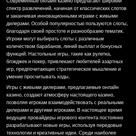
Современные онлайн казино предлагают широкий
спектр развлечений, начиная от классических слотов
и заканчивая инновационными играми с живыми
дилерами. Особой популярностью пользуются слоты,
благодаря своей простоте и разнообразию тематик.
Игроки могут выбирать слоты с различным
количеством барабанов, линий выплат и бонусных
функций. Настольные игры, такие как рулетка,
блэкджек и покер, привлекают любителей азартных
игр, предпочитающих стратегическое мышление и
умение просчитывать ходы.
Игры с живыми дилерами, предлагаемые онлайн
казино, создают атмосферу настоящего казино,
позволяя игрокам взаимодействовать с реальными
дилерами и другими игроками. В настоящее время
ведущие провайдеры игрового контента постоянно
разрабатывают новые игры, используя передовые
технологии и креативные идеи. Среди наиболее