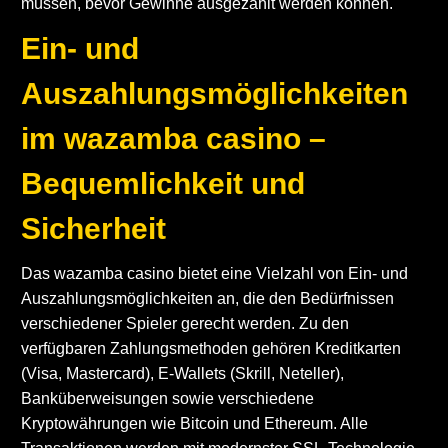
müssen, bevor Gewinne ausgezahlt werden können.
Ein- und
Auszahlungsmöglichkeiten
im wazamba casino –
Bequemlichkeit und
Sicherheit
Das wazamba casino bietet eine Vielzahl von Ein- und
Auszahlungsmöglichkeiten an, die den Bedürfnissen
verschiedener Spieler gerecht werden. Zu den
verfügbaren Zahlungsmethoden gehören Kreditkarten
(Visa, Mastercard), E-Wallets (Skrill, Neteller),
Banküberweisungen sowie verschiedene
Kryptowährungen wie Bitcoin und Ethereum. Alle