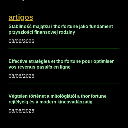
artigos
Stabilność majątku i thorfortune jako fundament
przyszłości finansowej rodziny
08/06/2026
Effective stratégies et thorfortune pour optimiser
vos revenus passifs en ligne
08/06/2026
Végtelen történet a mitológiától a thor fortune
rejtélyéig és a modern kincsvadászatig
08/06/2026