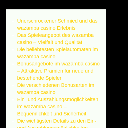
Unerschrockener Schmied und das
wazamba casino Erlebnis
Das Spieleangebot des wazamba
casino – Vielfalt und Qualität
Die beliebtesten Spielautomaten im
wazamba casino
Bonusangebote im wazamba casino
– Attraktive Prämien für neue und
bestehende Spieler
Die verschiedenen Bonusarten im
wazamba casino
Ein- und Auszahlungsmöglichkeiten
im wazamba casino –
Bequemlichkeit und Sicherheit
Die wichtigsten Details zu den Ein-
und Auszahlungsmöglichkeiten