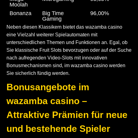
Moolah
Bonanza
Big Time
96,00%
Gaming
Neben diesen Klassikern bietet das wazamba casino
eine Vielzahl weiterer Spielautomaten mit
unterschiedlichen Themen und Funktionen an. Egal, ob
Sie klassische Fruit Slots bevorzugen oder auf der Suche
nach aufregenden Video-Slots mit innovativen
Bonusmechanismen sind, im wazamba casino werden
Sie sicherlich fündig werden.
Bonusangebote im
wazamba casino –
Attraktive Prämien für neue
und bestehende Spieler