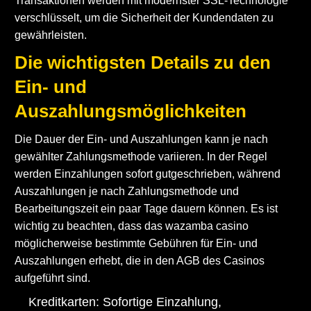
Transaktionen werden mit modernster SSL-Technologie
verschlüsselt, um die Sicherheit der Kundendaten zu
gewährleisten.
Die wichtigsten Details zu den
Ein- und
Auszahlungsmöglichkeiten
Die Dauer der Ein- und Auszahlungen kann je nach
gewählter Zahlungsmethode variieren. In der Regel
werden Einzahlungen sofort gutgeschrieben, während
Auszahlungen je nach Zahlungsmethode und
Bearbeitungszeit ein paar Tage dauern können. Es ist
wichtig zu beachten, dass das wazamba casino
möglicherweise bestimmte Gebühren für Ein- und
Auszahlungen erhebt, die in den AGB des Casinos
aufgeführt sind.
Kreditkarten:
Sofortige Einzahlung,