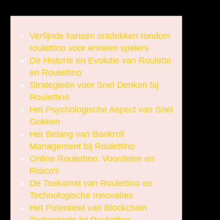
Verfijnde kansen ontdekken rondom
roulettino voor ervaren spelers
De Historie en Evolutie van Roulette
en Roulettino
Strategieën voor Snel Denken bij
Roulettino
Het Psychologische Aspect van Snel
Gokken
Het Belang van Bankroll
Management bij Roulettino
Online Roulettino: Voordelen en
Risico's
De Toekomst van Roulettino en
Technologische Innovaties
Het Potentieel van Blockchain
Technologie bij Roulettino