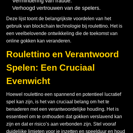
Vermindering van fraude.
Verhoogd vertrouwen van de spelers.
Deze lijst toont de belangrijkste voordelen van het
gebruik van blockchain technologie bij roulettino. Het is
een veelbelovende ontwikkeling die de toekomst van
online gokken kan veranderen.
Roulettino en Verantwoord
Spelen: Een Cruciaal
Evenwicht
Hoewel roulettino een spannend en potentieel lucratief
spel kan zijn, is het van cruciaal belang om het te
benaderen met een verantwoordelijke houding. Het is
essentieel om te onthouden dat gokken verslavend kan
zijn en dat er risico’s aan verbonden zijn. Stel vooraf
duidelijke limieten voor je inzetten en speelduur en houd