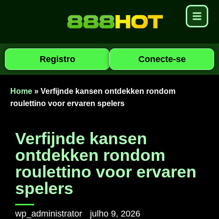
Registro
Conecte-se
Home
»
Verfijnde kansen ontdekken rondom
roulettino voor ervaren spelers
Verfijnde kansen
ontdekken rondom
roulettino voor ervaren
spelers
wp_administrator
julho 9, 2026