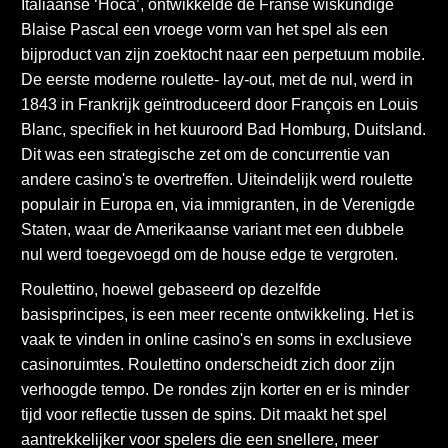
Italiaanse ‘Hoca’, ontwikkelde de Franse wiskundige
Blaise Pascal een vroege vorm van het spel als een
bijproduct van zijn zoektocht naar een perpetuum mobile.
De eerste moderne roulette- lay-out, met de nul, werd in
1843 in Frankrijk geïntroduceerd door François en Louis
Blanc, specifiek in het kuuroord Bad Homburg, Duitsland.
Dit was een strategische zet om de concurrentie van
andere casino's te overtreffen. Uiteindelijk werd roulette
populair in Europa en, via immigranten, in de Verenigde
Staten, waar de Amerikaanse variant met een dubbele
nul werd toegevoegd om de house edge te vergroten.
Roulettino, hoewel gebaseerd op dezelfde
basisprincipes, is een meer recente ontwikkeling. Het is
vaak te vinden in online casino's en soms in exclusieve
casinoruimtes. Roulettino onderscheidt zich door zijn
verhoogde tempo. De rondes zijn korter en er is minder
tijd voor reflectie tussen de spins. Dit maakt het spel
aantrekkelijker voor spelers die een snellere, meer