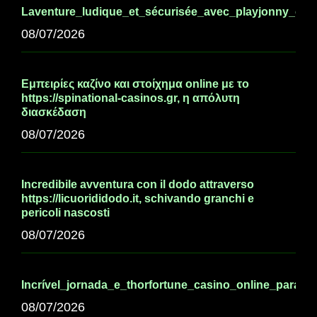
Laventure_ludique_et_sécurisée_avec_playjonny_casi
08/07/2026
Εμπειρίες καζίνο και στοίχημα online με το
https://spinational-casinos.gr, η απόλυτη
διασκέδαση
08/07/2026
Incredibile avventura con il dodo attraverso
https://licuorididodo.it, schivando granchi e
pericoli nascosti
08/07/2026
Incrível_jornada_e_thorfortune_casino_online_para
08/07/2026