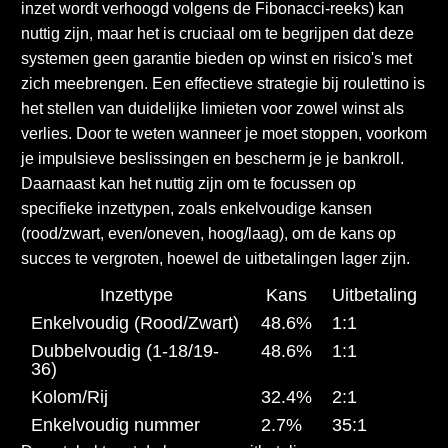
inzet wordt verhoogd volgens de Fibonacci-reeks) kan
nuttig zijn, maar het is cruciaal om te begrijpen dat deze
systemen geen garantie bieden op winst en risico's met
zich meebrengen. Een effectieve strategie bij roulettino is
het stellen van duidelijke limieten voor zowel winst als
verlies. Door te weten wanneer je moet stoppen, voorkom
je impulsieve beslissingen en bescherm je je bankroll.
Daarnaast kan het nuttig zijn om te focussen op
specifieke inzettypen, zoals enkelvoudige kansen
(rood/zwart, even/oneven, hoog/laag), om de kans op
succes te vergroten, hoewel de uitbetalingen lager zijn.
Inzettype
Kans
Uitbetaling
Enkelvoudig (Rood/Zwart)
48.6%
1:1
Dubbelvoudig (1-18/19-
48.6%
1:1
36)
Kolom/Rij
32.4%
2:1
Enkelvoudig nummer
2.7%
35:1