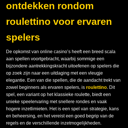
ontdekken rondom
roulettino voor ervaren
spelers
De opkomst van online casino’s heeft een breed scala
aan spellen voortgebracht, waarbij sommige een
bijzondere aantrekkingskracht uitoefenen op spelers die
op zoek zijn naar een uitdaging met een vleugje
elegantie. Een van die spellen, die de aandacht trekt van
zowel beginners als ervaren spelers, is
roulettino
. Dit
spel, een variant op het klassieke roulette, biedt een
unieke speelervaring met snellere rondes en vaak
hogere inzetlimieten. Het is een spel van strategie, kans
en beheersing, en het vereist een goed begrip van de
regels en de verschillende inzetmogelijkheden.