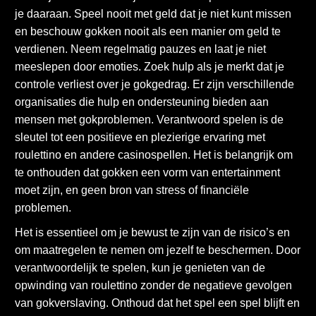
je daaraan. Speel nooit met geld dat je niet kunt missen
en beschouw gokken nooit als een manier om geld te
verdienen. Neem regelmatig pauzes en laat je niet
meeslepen door emoties. Zoek hulp als je merkt dat je
controle verliest over je gokgedrag. Er zijn verschillende
organisaties die hulp en ondersteuning bieden aan
mensen met gokproblemen. Verantwoord spelen is de
sleutel tot een positieve en plezierige ervaring met
roulettino en andere casinospellen. Het is belangrijk om
te onthouden dat gokken een vorm van entertainment
moet zijn, en geen bron van stress of financiële
problemen.
Het is essentieel om je bewust te zijn van de risico’s en
om maatregelen te nemen om jezelf te beschermen. Door
verantwoordelijk te spelen, kun je genieten van de
opwinding van roulettino zonder de negatieve gevolgen
van gokverslaving. Onthoud dat het spel een spel blijft en