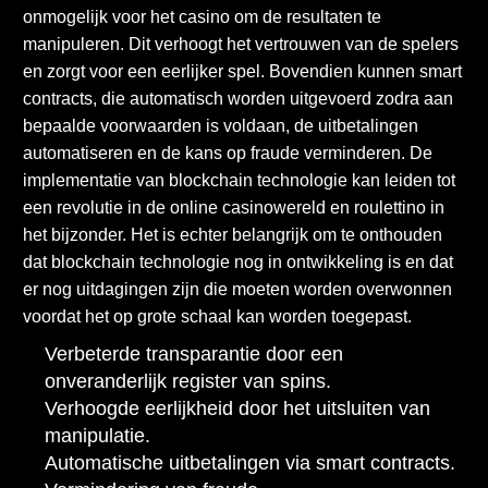
onmogelijk voor het casino om de resultaten te
manipuleren. Dit verhoogt het vertrouwen van de spelers
en zorgt voor een eerlijker spel. Bovendien kunnen smart
contracts, die automatisch worden uitgevoerd zodra aan
bepaalde voorwaarden is voldaan, de uitbetalingen
automatiseren en de kans op fraude verminderen. De
implementatie van blockchain technologie kan leiden tot
een revolutie in de online casinowereld en roulettino in
het bijzonder. Het is echter belangrijk om te onthouden
dat blockchain technologie nog in ontwikkeling is en dat
er nog uitdagingen zijn die moeten worden overwonnen
voordat het op grote schaal kan worden toegepast.
Verbeterde transparantie door een
onveranderlijk register van spins.
Verhoogde eerlijkheid door het uitsluiten van
manipulatie.
Automatische uitbetalingen via smart contracts.