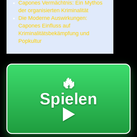
Capones Vermächtnis: Ein Mythos
der organisierten Kriminalität
Die Moderne Auswirkungen:
Capones Einfluss auf
Kriminalitätsbekämpfung und
Popkultur
🔥
Spielen
▶️