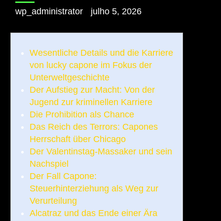
wp_administrator
julho 5, 2026
Wesentliche Details und die Karriere
von lucky capone im Fokus der
Unterweltgeschichte
Der Aufstieg zur Macht: Von der
Jugend zur kriminellen Karriere
Die Prohibition als Chance
Das Reich des Terrors: Capones
Herrschaft über Chicago
Der Valentinstag-Massaker und sein
Nachspiel
Der Fall Capone:
Steuerhinterziehung als Weg zur
Verurteilung
Alcatraz und das Ende einer Ära