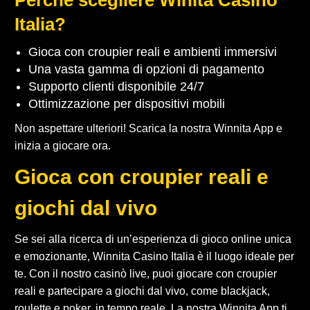
Italia?
Gioca con croupier reali e ambienti immersivi
Una vasta gamma di opzioni di pagamento
Supporto clienti disponibile 24/7
Ottimizzazione per dispositivi mobili
Non aspettare ulteriori! Scarica la nostra Winnita App e
inizia a giocare ora.
Gioca con croupier reali e
giochi dal vivo
Se sei alla ricerca di un’esperienza di gioco online unica
e emozionante, Winnita Casino Italia è il luogo ideale per
te. Con il nostro casinò live, puoi giocare con croupier
reali e partecipare a giochi dal vivo, come blackjack,
roulette e poker, in tempo reale. La nostra Winnita App ti