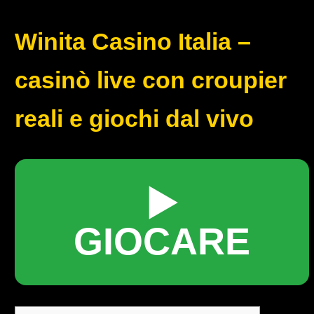
Winita Casino Italia –
casinò live con croupier
reali e giochi dal vivo
▶️
GIOCARE