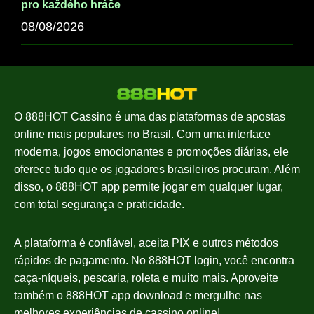
pro každého hráče
08/08/2026
O 888HOT Cassino é uma das plataformas de apostas
online mais populares no Brasil. Com uma interface
moderna, jogos emocionantes e promoções diárias, ele
oferece tudo que os jogadores brasileiros procuram. Além
disso, o 888HOT app permite jogar em qualquer lugar,
com total segurança e praticidade.
A plataforma é confiável, aceita PIX e outros métodos
rápidos de pagamento. No 888HOT login, você encontra
caça-níqueis, pescaria, roleta e muito mais. Aproveite
também o 888HOT app download e mergulhe nas
melhores experiências de cassino online!