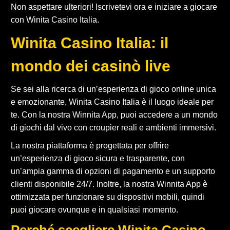
Non aspettare ulteriori! Iscrivetevi ora e iniziare a giocare
con Winita Casino Italia.
Winita Casino Italia: il
mondo dei casinò live
Se sei alla ricerca di un’esperienza di gioco online unica
e emozionante, Winita Casino Italia è il luogo ideale per
te. Con la nostra Winnita App, puoi accedere a un mondo
di giochi dal vivo con croupier reali e ambienti immersivi.
La nostra piattaforma è progettata per offrire
un’esperienza di gioco sicura e trasparente, con
un’ampia gamma di opzioni di pagamento e un supporto
clienti disponibile 24/7. Inoltre, la nostra Winnita App è
ottimizzata per funzionare su dispositivi mobili, quindi
puoi giocare ovunque e in qualsiasi momento.
Perché scegliere Winita Casino