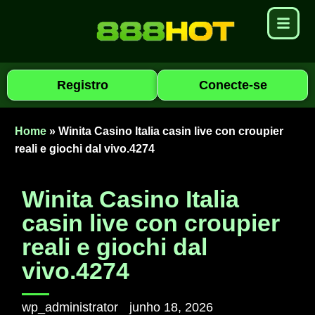
Registro
Conecte-se
Home
»
Winita Casino Italia casin live con croupier
reali e giochi dal vivo.4274
Winita Casino Italia
casin live con croupier
reali e giochi dal
vivo.4274
wp_administrator
junho 18, 2026