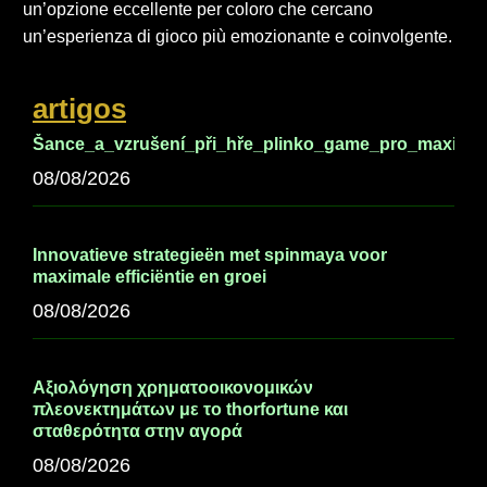
un’opzione eccellente per coloro che cercano
un’esperienza di gioco più emozionante e coinvolgente.
artigos
Šance_a_vzrušení_při_hře_plinko_game_pro_maximá
08/08/2026
Innovatieve strategieën met spinmaya voor
maximale efficiëntie en groei
08/08/2026
Αξιολόγηση χρηματοοικονομικών
πλεονεκτημάτων με το thorfortune και
σταθερότητα στην αγορά
08/08/2026