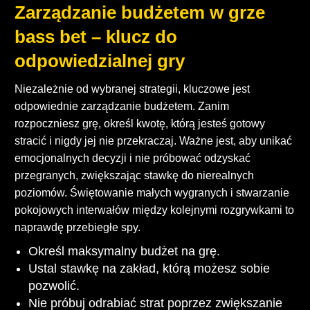
Zarządzanie budżetem w grze
bass bet – klucz do
odpowiedzialnej gry
Niezależnie od wybranej strategii, kluczowe jest
odpowiednie zarządzanie budżetem. Zanim
rozpoczniesz grę, określ kwotę, którą jesteś gotowy
stracić i nigdy jej nie przekraczaj. Ważne jest, aby unikać
emocjonalnych decyzji i nie próbować odzyskać
przegranych, zwiększając stawkę do nierealnych
poziomów. Świętowanie małych wygranych i stwarzanie
pokojowych interwałów między kolejnymi rozgrywkami to
naprawdę przebiegłe spy.
Określ maksymalny budżet na grę.
Ustal stawkę na zakład, którą możesz sobie
pozwolić.
Nie próbuj odrabiać strat poprzez zwiększanie