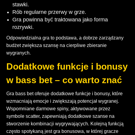
stawki.
Rób regularne przerwy w grze.
Gra powinna być traktowana jako forma
rozrywki.
Odpowiedzialna gra to podstawa, a dobrze zarządzany
budżet zwiększa szansę na cierpliwe zbieranie
wygranych.
Dodatkowe funkcje i bonusy
w bass bet – co warto znać
Gra bass bet oferuje dodatkowe funkcje i bonusy, które
wzmacniają emocje i zwiększają potencjał wygranej.
Wspomniane darmowe spiny, aktywowane przez
symbole scatter, zapewniają dodatkowe szanse na
stworzenie kombinacji wygrywających. Kolejną funkcją
często spotykaną jest gra bonusowa, w której gracze