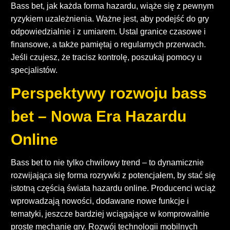
Bass bet, jak każda forma hazardu, wiąże się z pewnym
ryzykiem uzależnienia. Ważne jest, aby podejść do gry
odpowiedzialnie i z umiarem. Ustal granice czasowe i
finansowe, a także pamiętaj o regularnych przerwach.
Jeśli czujesz, że tracisz kontrolę, poszukaj pomocy u
specjalistów.
Perspektywy rozwoju bass
bet – Nowa Era Hazardu
Online
Bass bet to nie tylko chwilowy trend – to dynamicznie
rozwijająca się forma rozrywki z potencjałem, by stać się
istotną częścią świata hazardu online. Producenci wciąż
wprowadzają nowości, dodawane nowe funkcje i
tematyki, jeszcze bardziej wciągające w komprowalnie
proste mechanie gry. Rozwój technologii mobilnych