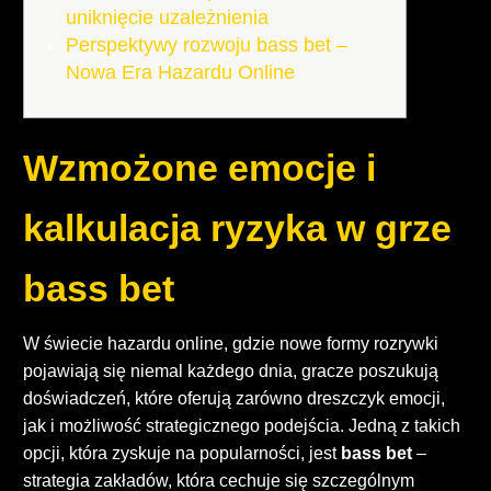
uniknięcie uzależnienia
Perspektywy rozwoju bass bet –
Nowa Era Hazardu Online
Wzmożone emocje i
kalkulacja ryzyka w grze
bass bet
W świecie hazardu online, gdzie nowe formy rozrywki
pojawiają się niemal każdego dnia, gracze poszukują
doświadczeń, które oferują zarówno dreszczyk emocji,
jak i możliwość strategicznego podejścia. Jedną z takich
opcji, która zyskuje na popularności, jest
bass bet
–
strategia zakładów, która cechuje się szczególnym