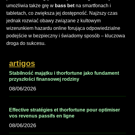
umożliwia także grę w
bass bet
na smartfonach i
tabletach, co zwiększa jej dostępność. Najższy czas
jednak rozwiać obawy związane z kultowym
wizerunkiem hazardu online forująca odpowiedzialne
podejście w bezpieczny i świadomy sposób – kluczowa
droga do sukcesu.
artigos
Stabilność majątku i thorfortune jako fundament
przyszłości finansowej rodziny
08/06/2026
Effective stratégies et thorfortune pour optimiser
vos revenus passifs en ligne
08/06/2026