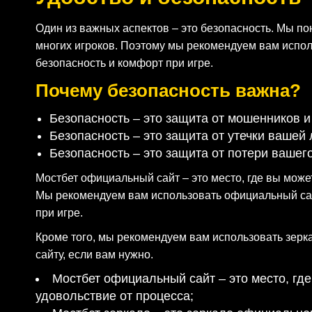
Один из важных аспектов – это безопасность. Мы по
многих игроков. Поэтому мы рекомендуем вам испол
безопасность и комфорт при игре.
Почему безопасность важна?
Безопасность – это защита от мошенников 
Безопасность – это защита от утечки вашей
Безопасность – это защита от потери вашего
Мостбет официальный сайт – это место, где вы може
Мы рекомендуем вам использовать официальный сайт
при игре.
Кроме того, мы рекомендуем вам использовать зерка
сайту, если вам нужно.
Мостбет официальный сайт – это место, где
удовольствие от процесса;