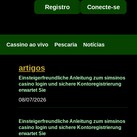
Registro
Conecte-se
s
Cassino ao vivo
Pescaria
Notícias
artigos
Einsteigerfreundliche Anleitung zum simsinos
casino login und sichere Kontoregistrierung
erwartet Sie
08/07/2026
Einsteigerfreundliche Anleitung zum simsinos
casino login und sichere Kontoregistrierung
erwartet Sie