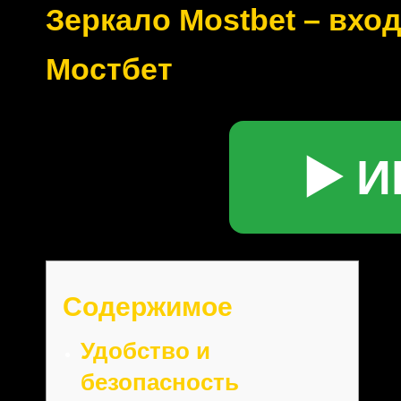
Зеркало Mostbet – вхо
Мостбет
▶️ 
Содержимое
Удобство и
безопасность