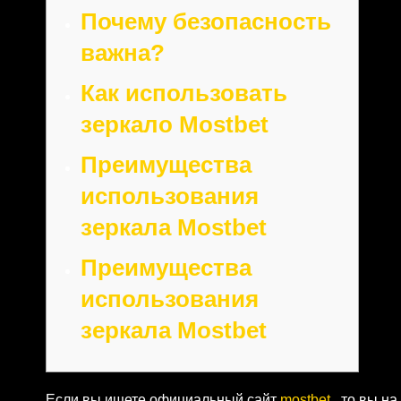
Почему безопасность
важна?
Как использовать
зеркало Mostbet
Преимущества
использования
зеркала Mostbet
Преимущества
использования
зеркала Mostbet
Если вы ищете официальный сайт
mostbet
, то вы на