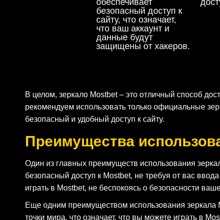
обеспечивает
дост
безопасный доступ к
сайту, что означает,
что ваш аккаунт и
данные будут
защищены от хакеров.
В целом, зеркало Mostbet – это отличный способ дос
рекомендуем использовать только официальные зер
безопасный и удобный доступ к сайту.
Преимущества использова
Один из главных преимуществ использования зеркала
безопасный доступ к Mostbet, не требуя от вас ввод
играть в Mostbet, не беспокоясь о безопасности ва
Еще одним преимуществом использования зеркала Mo
точки мира, что означает, что вы можете играть в Mo