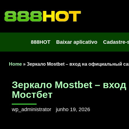
888HOT
Baixar aplicativo
Cadastre-
Home
»
Зеркало Mostbet – вход на официальный са
Зеркало Mostbet – вхо
Мостбет
wp_administrator
junho 19, 2026