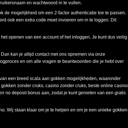
bruikersnaam en wachtwoord in te vullen.
ok de mogelijkheid om een 2-factor authenticatie toe te passen.
ord ook een extra code moet invoeren om in te loggen. Dit
 het openen van een account of het inloggen. Je kunt dus veilig
? Dan kan je altijd contact met ons opnemen via onze
inlogproces en om alle vragen te beantwoorden die je hebt over
en van een breed scala aan gokken mogelijkheden, waaronder
 gokken zonder cruks, casino zonder cruks, beste online casino
n no deposit bonus aan, zodat je kunt genieten van een gratis
no. Wij staan klaar om je te helpen en om je een unieke gokken