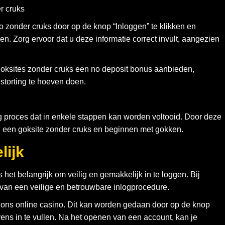
r cruks
no zonder cruks door op de knop “Inloggen” te klikken en
. Zorg ervoor dat u deze informatie correct invult, aangezien
goksites zonder cruks een no deposit bonus aanbieden,
storting te hoeven doen.
ig proces dat in enkele stappen kan worden voltooid. Door deze
ij een goksite zonder cruks en beginnen met gokken.
lijk
 het belangrijk om veilig en gemakkelijk in te loggen. Bij
 van een veilige en betrouwbare inlogprocedure.
j ons online casino. Dit kan worden gedaan door op de knop
vens in te vullen. Na het openen van een account, kan je