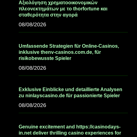
Αξιολόγηση χρηματοοικονομικών
πλεονεκτημάτων με το thorfortune και
σταθερότητα στην αγορά
08/08/2026
Umfassende Strategien für Online-Casinos,
inklusive thenv-casinos.com.de, für
risikobewusste Spieler
08/08/2026
Exklusive Einblicke und detaillierte Analysen
zu ninlayscasino.de für passionierte Spieler
08/08/2026
Genuine excitement and https://casinodays-
in.net deliver thrilling casino experiences for