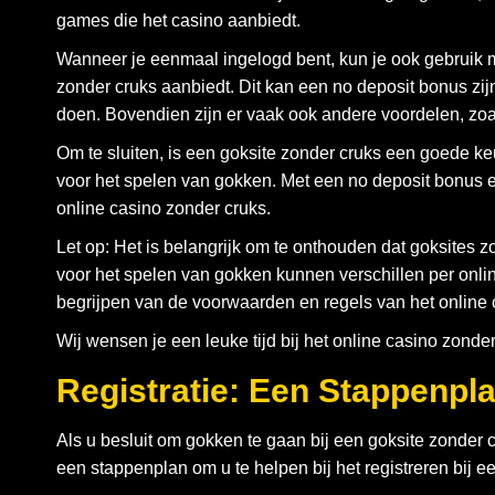
games die het casino aanbiedt.
Wanneer je eenmaal ingelogd bent, kun je ook gebruik m
zonder cruks aanbiedt. Dit kan een no deposit bonus zij
doen. Bovendien zijn er vaak ook andere voordelen, zoa
Om te sluiten, is een goksite zonder cruks een goede ke
voor het spelen van gokken. Met een no deposit bonus e
online casino zonder cruks.
Let op: Het is belangrijk om te onthouden dat goksites z
voor het spelen van gokken kunnen verschillen per onlin
begrijpen van de voorwaarden en regels van het online 
Wij wensen je een leuke tijd bij het online casino zonder
Registratie: Een Stappenpl
Als u besluit om gokken te gaan bij een goksite zonder cr
een stappenplan om u te helpen bij het registreren bij e