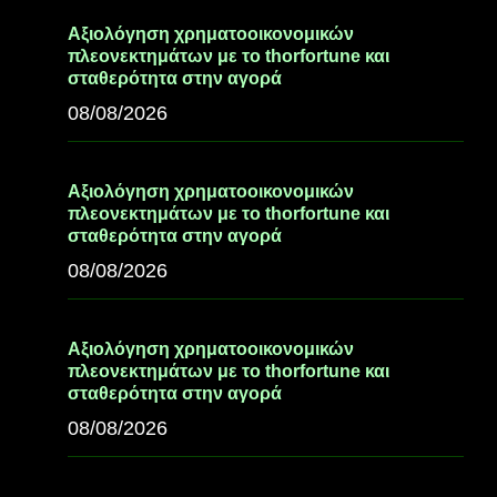
Αξιολόγηση χρηματοοικονομικών
πλεονεκτημάτων με το thorfortune και
σταθερότητα στην αγορά
08/08/2026
Αξιολόγηση χρηματοοικονομικών
πλεονεκτημάτων με το thorfortune και
σταθερότητα στην αγορά
08/08/2026
Αξιολόγηση χρηματοοικονομικών
πλεονεκτημάτων με το thorfortune και
σταθερότητα στην αγορά
08/08/2026