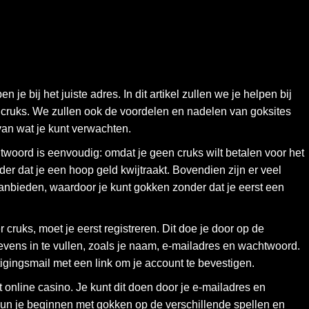
je bij het juiste adres. In dit artikel zullen we je helpen bij
cruks. We zullen ook de voordelen en nadelen van goksites
van wat je kunt verwachten.
woord is eenvoudig: omdat je geen cruks wilt betalen voor het
r dat je een hoop geld kwijtraakt. Bovendien zijn er veel
anbieden, waardoor je kunt gokken zonder dat je eerst een
cruks, moet je eerst registreren. Dit doe je door op de
gevens in te vullen, zoals je naam, e-mailadres en wachtwoord.
igingsmail met een link om je account te bevestigen.
t online casino. Je kunt dit doen door je e-mailadres en
 kun je beginnen met gokken op de verschillende spellen en